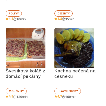
POLEVY
DEZERTY
4,8
4,8
10
min
35
min
Švestkový koláč z 
Kachna pečená na 
domácí pekárny
česneku
MOUČNÍKY
HLAVNÍ CHODY
4,8
4,7
120
min
160
min