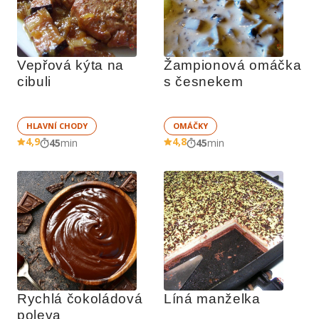
Vepřová kýta na 
Žampionová omáčka 
cibuli
s česnekem
HLAVNÍ CHODY
OMÁČKY
4,9
4,8
45
min
45
min
Rychlá čokoládová 
Líná manželka
poleva