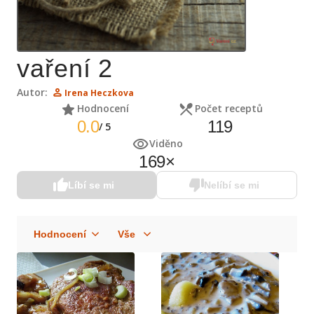
vaření 2
Autor:
Irena Heczkova
Hodnocení
Počet receptů
0.0
119
/
5
Viděno
169
×
Líbí se mi
Nelíbí se mi