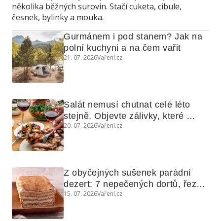
několika běžných surovin. Stačí cuketa, cibule,
česnek, bylinky a mouka.
Gurmánem i pod stanem? Jak na 
polní kuchyni a na čem vařit
21. 07. 2026
Vaření.cz
Salát nemusí chutnat celé léto 
stejně. Objevte zálivky, které 
20. 07. 2026
Vaření.cz
využijete i na maso, nudle nebo 
grilovanou zeleninu
Z obyčejných sušenek parádní 
dezert: 7 nepečených dortů, řezů 
15. 07. 2026
Vaření.cz
a koláčů