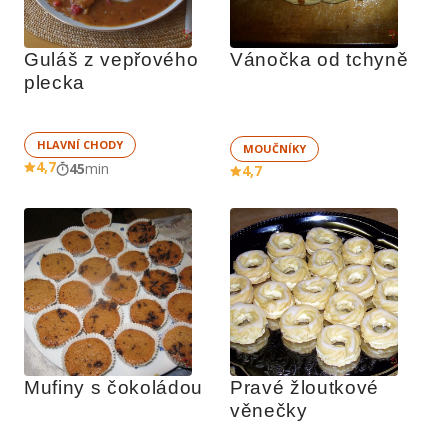
Guláš z vepřového 
Vánočka od tchyně
plecka
HLAVNÍ CHODY
MOUČNÍKY
4,7
45
min
4,7
Mufiny s čokoládou
Pravé žloutkové 
věnečky