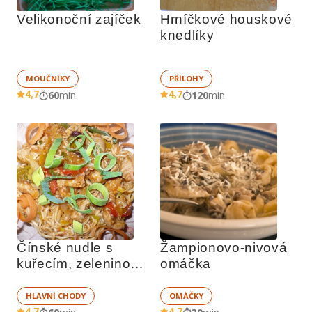
Velikonoční zajíček
Hrníčkové houskové 
knedlíky
MOUČNÍKY
PŘÍLOHY
4,7
4,7
60
min
120
min
Čínské nudle s 
Žampionovo-nivová 
kuřecím, zeleninou a 
omáčka
sezamem
HLAVNÍ CHODY
OMÁČKY
4,7
4,7