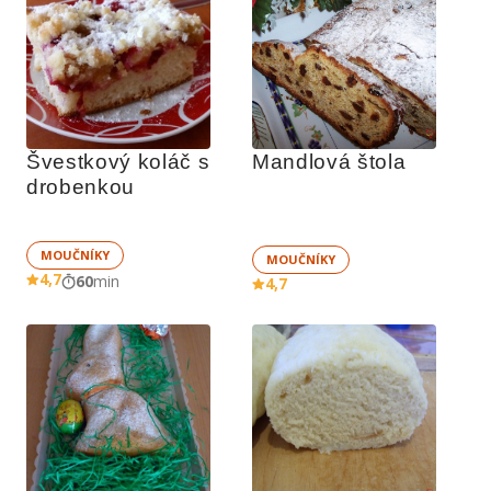
Švestkový koláč s 
Mandlová štola
drobenkou
MOUČNÍKY
MOUČNÍKY
4,7
60
min
4,7