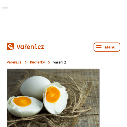
Reklama
Vaření.cz
Kuchařky
vaření 2