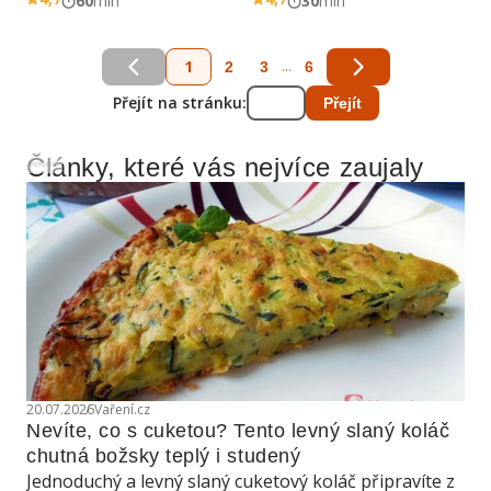
60
min
30
min
1
...
2
3
6
Přejít na stránku:
Přejít
Články, které vás nejvíce zaujaly
Reklama
20.07.2026
Vaření.cz
Nevíte, co s cuketou? Tento levný slaný koláč 
chutná božsky teplý i studený
Jednoduchý a levný slaný cuketový koláč připravíte z