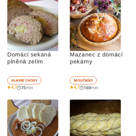
Domácí sekaná 
Mazanec z domácí 
plněná zelím
pekárny
HLAVNÍ CHODY
MOUČNÍKY
4,7
4,7
75
min
160
min