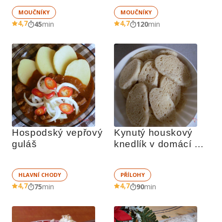
MOUČNÍKY
MOUČNÍKY
4,7
4,7
45
min
120
min
Hospodský vepřový 
Kynutý houskový 
guláš
knedlík v domácí 
pekárně
HLAVNÍ CHODY
PŘÍLOHY
4,7
4,7
75
min
90
min