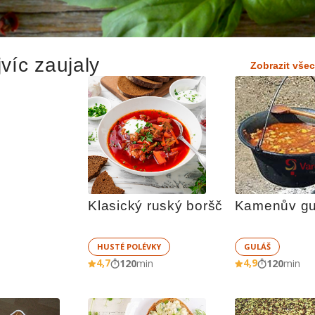
víc zaujaly
Zobrazit vše
Klasický ruský boršč
Kamenův gu
HUSTÉ POLÉVKY
GULÁŠ
4,7
4,9
120
min
120
min