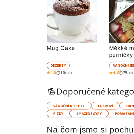
Mug Cake
Měkké m
perníčky
DEZERTY
VÁNOČNÍ JE
4,8
4,8
10
min
75
mi
Doporučené katego
VÁNOČNÍ RECEPTY
CUKROVÍ
HRN
ŘÍZKY
SMAŽENÉ SÝRY
POMAZÁN
Na čem jsme si pochut