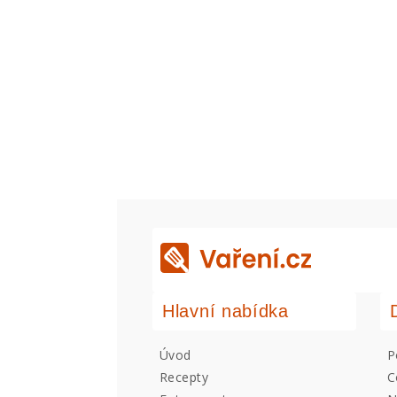
Hlavní nabídka
Úvod
P
Recepty
C