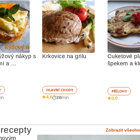
ýžový nákyp s 
Krkovice na grilu
Cuketové pla
VÝ NÁKYP
VEPŘOVÉ
UZENIN
i a 
špekem a k
4,6
0,0
in
30
min
aným sněhem
Y
HLAVNÍ CHODY
PŘÍLOHY
4,6
in
30
min
0,0
orecepty
Zobrazit všechn
novým 