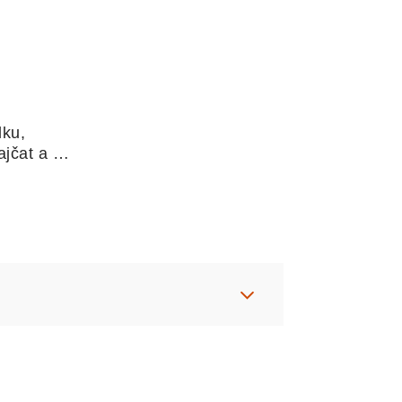
ku, 
jčat a 