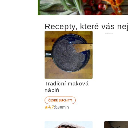
Recepty, které vás nej
Reklama
Tradiční maková 
náplň
ČESKÉ BUCHTY
4,7
30
min