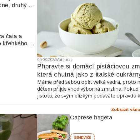
ne, druhý 
d do krabičky
ajčata a 
 křehkého 
06.08.2026
Vaření.cz
Připravte si domácí pistáciovou zmr
která chutná jako z italské cukrárn
Máme před sebou opět velká vedra, proto 
dětem přijde vhod výborná zmrzlina. Pokud 
jistotu, že svým blízkým podáváte opravdu k
zmrzlinu, připravte si ji doma.
Zobrazit vše
Caprese bageta
SENDVIČE