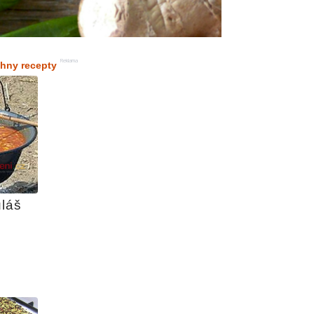
Reklama
chny recepty
láš