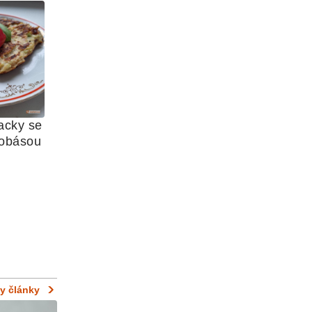
cky se 
Y
lobásou
y články