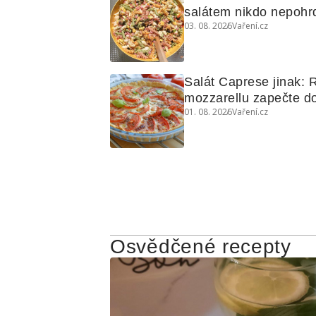
salátem nikdo nepohrd
03. 08. 2026
Vaření.cz
den poslouží jako obě
Salát Caprese jinak: R
mozzarellu zapečte do
01. 08. 2026
Vaření.cz
koláče
Osvědčené recepty