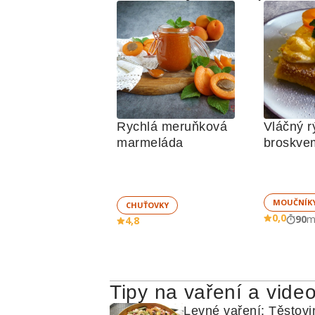
Rychlá meruňková 
Vláčný r
VÁNOČNÍ JEDLÉ DÁRKY
RÝŽO
marmeláda
broskvem
4,8
0,0
90
m
nadých
MOUČNÍK
CHUŤOVKY
0,0
90
m
4,8
Tipy na vaření a vide
Levné vaření: Těstovi