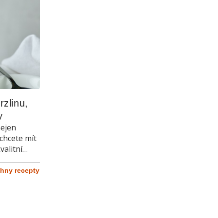
zlinu, 
y
nejen
chcete mít
valitní
chny recepty