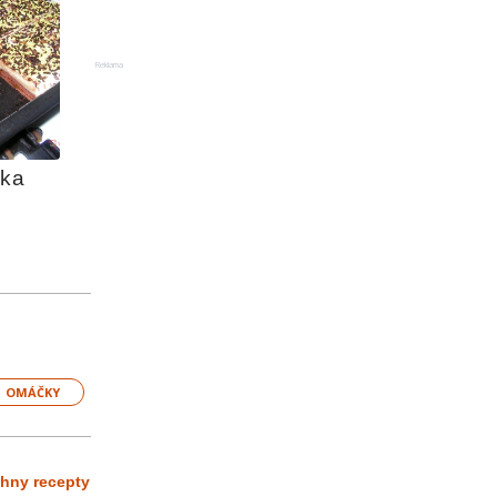
Reklama
lka
OMÁČKY
chny recepty