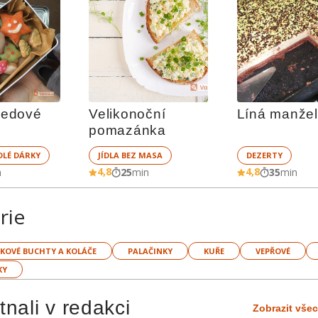
edové 
Velikonoční 
Líná manže
pomazánka
DLÉ DÁRKY
JÍDLA BEZ MASA
DEZERTY
4,8
4,8
n
25
min
35
min
rie
KOVÉ BUCHTY A KOLÁČE
PALAČINKY
KUŘE
VEPŘOVÉ
KY
nali v redakci
Zobrazit vše