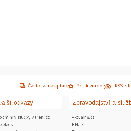
Často se nás ptáte
Pro inzerenty
RSS zdr
Další odkazy
Zpravodajství a služ
odmínky služby Vaření.cz
Aktuálně.cz
ookies
HN.cz