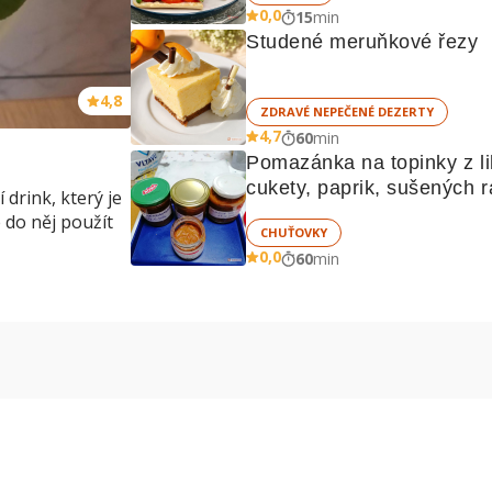
0,0
15
min
Studené meruňkové řezy
4,8
ZDRAVÉ NEPEČENÉ DEZERTY
4,7
60
min
Pomazánka na topinky z lil
cukety, paprik, sušených ra
 drink, který je
žampionů
 do něj použít
CHUŤOVKY
0,0
60
min