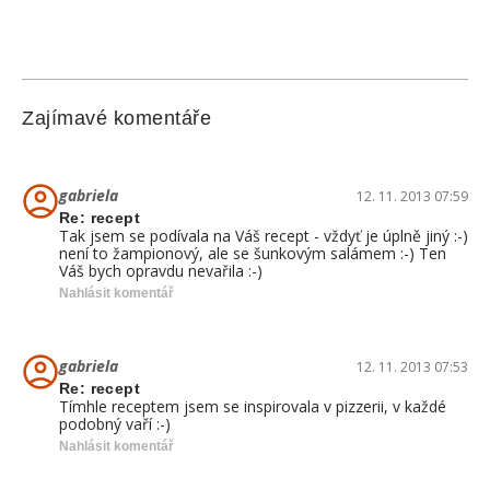
Zajímavé komentáře
gabriela
12. 11. 2013 07:59
Re: recept
Tak jsem se podívala na Váš recept - vždyť je úplně jiný :-)
není to žampionový, ale se šunkovým salámem :-) Ten
Váš bych opravdu nevařila :-)
Nahlásit komentář
gabriela
12. 11. 2013 07:53
Re: recept
Tímhle receptem jsem se inspirovala v pizzerii, v každé
podobný vaří :-)
Nahlásit komentář