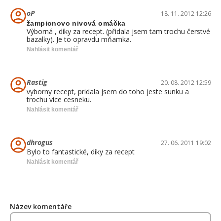
oP
18. 11. 2012 12:26
žampionovo nivová omáčka
Výborná , díky za recept. (přidala jsem tam trochu čerstvé
bazalky). Je to opravdu mňamka.
Nahlásit komentář
Rastig
20. 08. 2012 12:59
vyborny recept, pridala jsem do toho jeste sunku a
trochu vice cesneku.
Nahlásit komentář
dhrogus
27. 06. 2011 19:02
Bylo to fantastické, díky za recept
Nahlásit komentář
Název komentáře