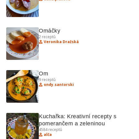
Omáčky 
2
receptů
Veronika Dražská
Om
9
receptů
ondy.santorski
Kuchařka: Kreativní recepty s 
pomerančem a zeleninou
4584
receptů
alča