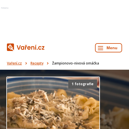
Reklama
Vaření.cz
Recepty
Žampionovo-nivová omáčka
1 fotografie