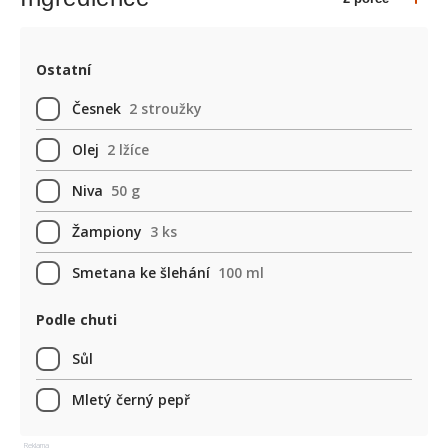
Ostatní
Česnek
2 stroužky
Olej
2 lžíce
Niva
50 g
Žampiony
3 ks
Smetana ke šlehání
100 ml
Podle chuti
Sůl
Mletý černý pepř
Reklama