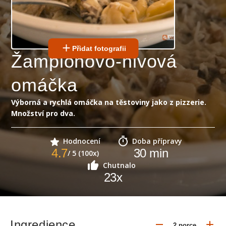
Přidat fotografii
Žampionovo-nivová
omáčka
Výborná a rychlá omáčka na těstoviny jako z pizzerie.
Množství pro dva.
Hodnocení
Doba přípravy
4.7
30
min
/ 5 (100x)
Chutnalo
23
x
Ingredience