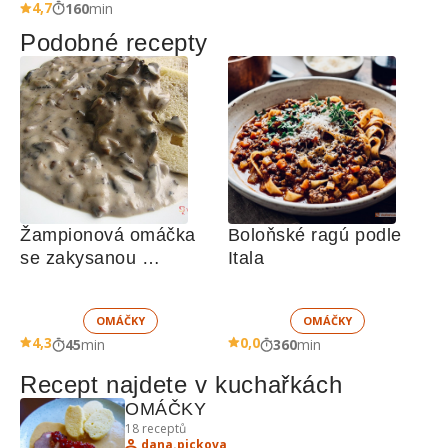
4,7
160
min
Podobné recepty
Žampionová omáčka 
Boloňské ragú podle 
se zakysanou 
Itala
smetanou
OMÁČKY
OMÁČKY
4,3
0,0
45
min
360
min
Recept najdete v kuchařkách
OMÁČKY
18
receptů
dana.pickova