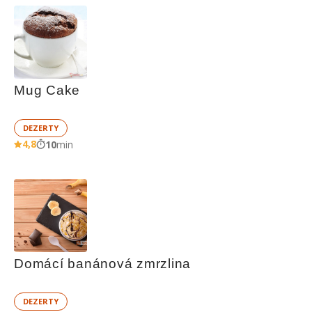
Mug Cake
DEZERTY
4,8
10
min
Domácí banánová zmrzlina
DEZERTY