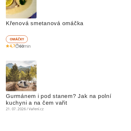
Křenová smetanová omáčka
OMÁČKY
4,7
60
min
Gurmánem i pod stanem? Jak na polní 
kuchyni a na čem vařit
21. 07. 2026 / Vaření.cz