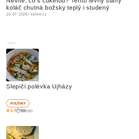
Nevíte, co s cuketou? Tento levný slaný 
koláč chutná božsky teplý i studený
20. 07. 2026 / Vaření.cz
Reklama
Slepičí polévka Ujházy
POLÉVKY
4,9
90
min