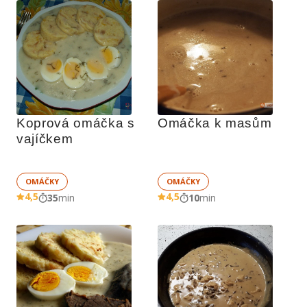
Koprová omáčka s 
Omáčka k masům
vajíčkem
OMÁČKY
OMÁČKY
4,5
4,5
35
min
10
min