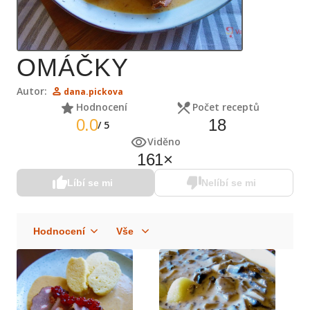
OMÁČKY
Autor:
dana.pickova
Hodnocení
Počet receptů
0.0
18
/
5
Viděno
161
×
Líbí se mi
Nelíbí se mi