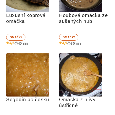
Luxusní koprová 
Houbová omáčka ze 
omáčka
sušených hub
OMÁČKY
OMÁČKY
4,5
4,5
45
min
30
min
Segedín po česku
Omáčka z hlívy 
ústřičné