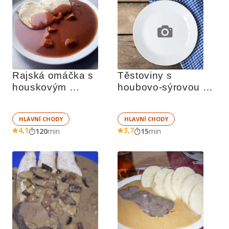
Rajská omáčka s 
Těstoviny s 
houskovým 
houbovo-sýrovou 
knedlíkem jako od 
omáčkou
maminky
HLAVNÍ CHODY
HLAVNÍ CHODY
4,1
3,7
120
min
15
min