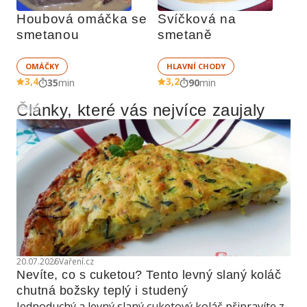
Houbová omáčka se 
Svíčková na 
smetanou
smetaně
OMÁČKY
HLAVNÍ CHODY
3,4
3,2
35
min
90
min
Články, které vás nejvíce zaujaly
Reklama
20.07.2026
Vaření.cz
Nevíte, co s cuketou? Tento levný slaný koláč 
chutná božsky teplý i studený
Jednoduchý a levný slaný cuketový koláč připravíte z