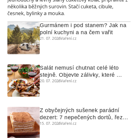
několika běžných surovin. Stačí cuketa, cibule,
česnek, bylinky a mouka.
Gurmánem i pod stanem? Jak na 
polní kuchyni a na čem vařit
21. 07. 2026
Vaření.cz
Salát nemusí chutnat celé léto 
stejně. Objevte zálivky, které 
20. 07. 2026
Vaření.cz
využijete i na maso, nudle nebo 
grilovanou zeleninu
Z obyčejných sušenek parádní 
dezert: 7 nepečených dortů, řezů 
15. 07. 2026
Vaření.cz
a koláčů