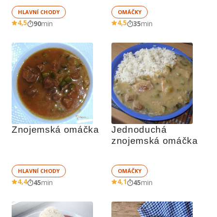
HLAVNÍ CHODY
OMÁČKY
4,5
4,5
90
min
35
min
Znojemská omáčka
Jednoduchá 
znojemská omáčka
HLAVNÍ CHODY
OMÁČKY
4,4
4,1
45
min
45
min