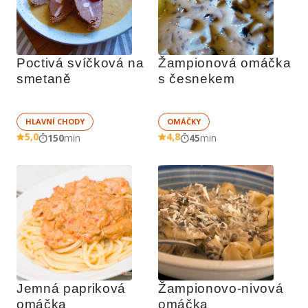
Poctivá svíčková na 
Žampionová omáčka 
smetaně
s česnekem
HLAVNÍ CHODY
OMÁČKY
5,0
4,8
150
min
45
min
Jemná papriková 
Žampionovo-nivová 
omáčka
omáčka