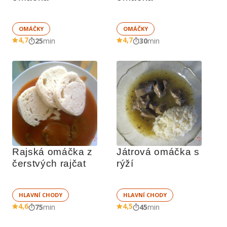
OMÁČKY
OMÁČKY
4,7
4,7
25
min
30
min
Rajská omáčka z 
Játrová omáčka s 
čerstvých rajčat
rýží
HLAVNÍ CHODY
HLAVNÍ CHODY
4,6
4,5
75
min
45
min