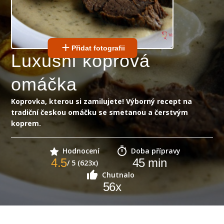
Přidat fotografii
Luxusní koprová
omáčka
Koprovka, kterou si zamilujete! Výborný recept na
tradiční českou omáčku se smetanou a čerstvým
koprem.
Hodnocení
Doba přípravy
4.5
45
min
/ 5 (623x)
Chutnalo
56
x