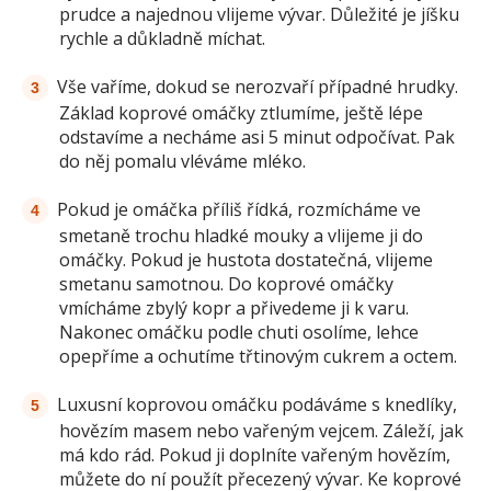
prudce a najednou vlijeme vývar. Důležité je jíšku
rychle a důkladně míchat.
Vše vaříme, dokud se nerozvaří případné hrudky.
Základ koprové omáčky ztlumíme, ještě lépe
odstavíme a necháme asi 5 minut odpočívat. Pak
do něj pomalu vléváme mléko.
Pokud je omáčka příliš řídká, rozmícháme ve
smetaně trochu hladké mouky a vlijeme ji do
omáčky. Pokud je hustota dostatečná, vlijeme
smetanu samotnou. Do koprové omáčky
vmícháme zbylý kopr a přivedeme ji k varu.
Nakonec omáčku podle chuti osolíme, lehce
opepříme a ochutíme třtinovým cukrem a octem.
Luxusní koprovou omáčku podáváme s knedlíky,
hovězím masem nebo vařeným vejcem. Záleží, jak
má kdo rád. Pokud ji doplníte vařeným hovězím,
můžete do ní použít přecezený vývar. Ke koprové