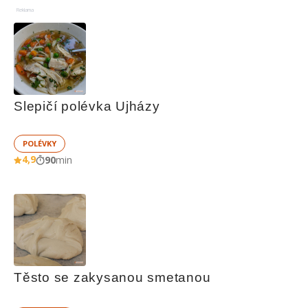
Reklama
Slepičí polévka Ujházy
POLÉVKY
4,9
90
min
Těsto se zakysanou smetanou