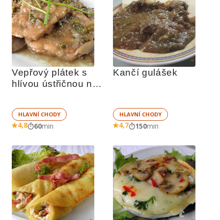
Vepřový plátek s 
Kančí gulášek
hlívou ústřičnou na 
zeleném pepři
HLAVNÍ CHODY
HLAVNÍ CHODY
4,8
4,7
60
min
150
min