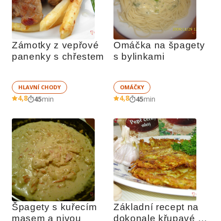
Zámotky z vepřové 
Omáčka na špagety 
panenky s chřestem
s bylinkami
HLAVNÍ CHODY
OMÁČKY
4,8
4,8
45
min
45
min
Špagety s kuřecím 
Základní recept na 
masem a nivou
dokonale křupavé 