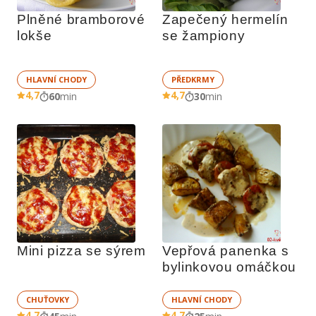
Plněné bramborové 
Zapečený hermelín 
lokše
se žampiony
HLAVNÍ CHODY
PŘEDKRMY
4,7
4,7
60
min
30
min
Mini pizza se sýrem
Vepřová panenka s 
bylinkovou omáčkou
CHUŤOVKY
HLAVNÍ CHODY
4,7
4,7