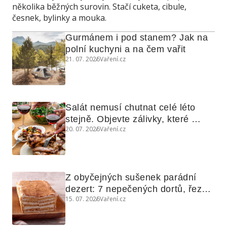
několika běžných surovin. Stačí cuketa, cibule,
česnek, bylinky a mouka.
Gurmánem i pod stanem? Jak na 
polní kuchyni a na čem vařit
21. 07. 2026
Vaření.cz
Salát nemusí chutnat celé léto 
stejně. Objevte zálivky, které 
20. 07. 2026
Vaření.cz
využijete i na maso, nudle nebo 
grilovanou zeleninu
Z obyčejných sušenek parádní 
dezert: 7 nepečených dortů, řezů 
15. 07. 2026
Vaření.cz
a koláčů