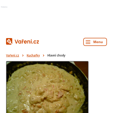
Reklama
Vaření.cz
Kuchařky
Hlavní chody