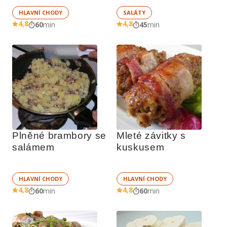
HLAVNÍ CHODY
SALÁTY
4,8
4,8
60
min
45
min
Plněné brambory se 
Mleté závitky s 
salámem
kuskusem
HLAVNÍ CHODY
HLAVNÍ CHODY
4,8
4,8
60
min
60
min