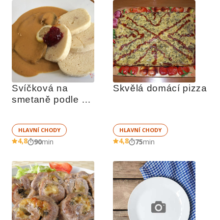
Svíčková na 
Skvělá domácí pizza
smetaně podle 
Richarda Nováka
HLAVNÍ CHODY
HLAVNÍ CHODY
4,8
4,8
90
min
75
min