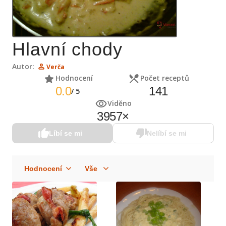
Hlavní chody
Autor:
Verča
Hodnocení
Počet receptů
0.0
141
/
5
Viděno
3957
×
Líbí se mi
Nelíbí se mi