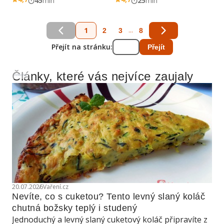
45
min
25
min
1
...
2
3
8
Přejít na stránku:
Přejít
Články, které vás nejvíce zaujaly
Reklama
20.07.2026
Vaření.cz
Nevíte, co s cuketou? Tento levný slaný koláč 
chutná božsky teplý i studený
Jednoduchý a levný slaný cuketový koláč připravíte z