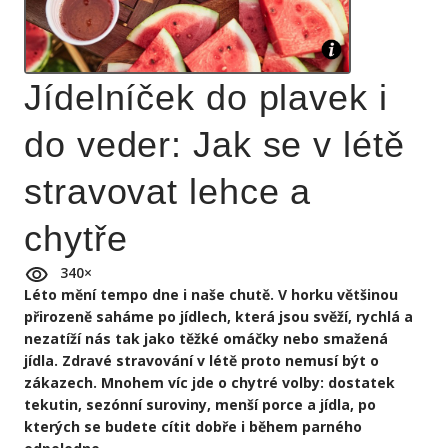
Jídelníček do plavek i
do veder: Jak se v létě
stravovat lehce a
chytře
340
×
Léto mění tempo dne i naše chutě. V horku většinou
přirozeně saháme po jídlech, která jsou svěží, rychlá a
nezatíží nás tak jako těžké omáčky nebo smažená
jídla. Zdravé stravování v létě proto nemusí být o
zákazech. Mnohem víc jde o chytré volby: dostatek
tekutin, sezónní suroviny, menší porce a jídla, po
kterých se budete cítit dobře i během parného