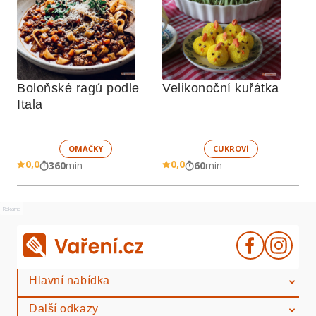
Boloňské ragú podle 
Velikonoční kuřátka
Itala
OMÁČKY
CUKROVÍ
0,0
0,0
360
min
60
min
Reklama
Hlavní nabídka
Další odkazy