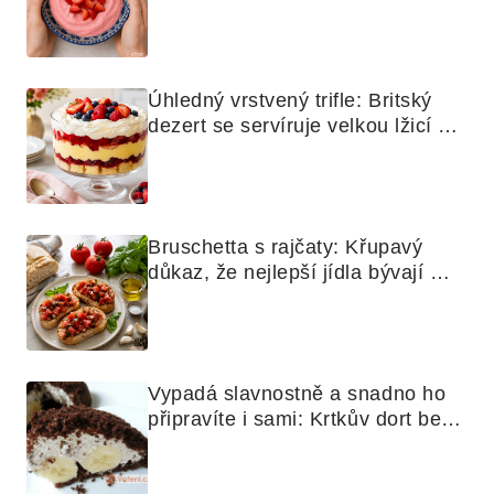
mixér
Úhledný vrstvený trifle: Britský 
dezert se servíruje velkou lžicí 
skoro jako bramborová kaše
Bruschetta s rajčaty: Křupavý 
důkaz, že nejlepší jídla bývají 
nejjednodušší
Vypadá slavnostně a snadno ho 
připravíte i sami: Krtkův dort bez 
mouky