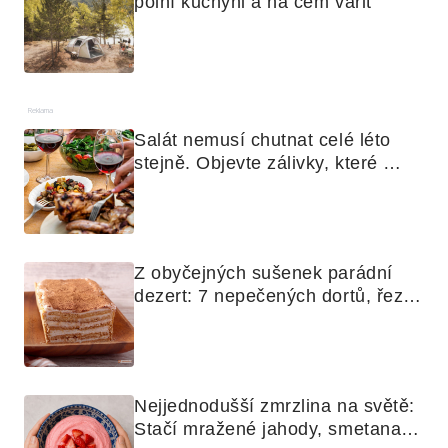
polní kuchyni a na čem vařit
Reklama
Salát nemusí chutnat celé léto 
stejně. Objevte zálivky, které 
využijete i na maso, nudle nebo 
grilovanou zeleninu
Z obyčejných sušenek parádní 
dezert: 7 nepečených dortů, řezů 
a koláčů
Nejjednodušší zmrzlina na světě: 
Stačí mražené jahody, smetana a 