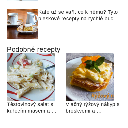
Kafe už se vaří, co k němu? Tyto 
bleskové recepty na rychlé buchty 
zachrání každé odpoledne 
Podobné recepty
Těstovinový salát s 
Vláčný rýžový nákyp s 
kuřecím masem a 
broskvemi a 
zeleninou 
nadýchaným sněhem