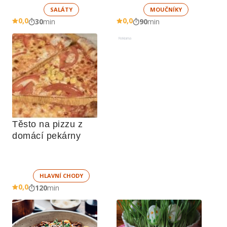
SALÁTY
MOUČNÍKY
0,0
0,0
30
min
90
min
Reklama
Těsto na pizzu z 
domácí pekárny
HLAVNÍ CHODY
0,0
120
min