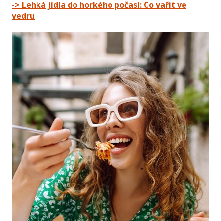
-> Lehká jídla do horkého počasí: Co vařit ve
vedru