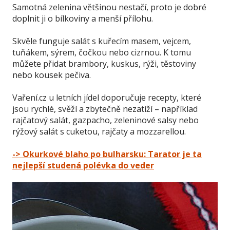
Samotná zelenina většinou nestačí, proto je dobré
doplnit ji o bílkoviny a menší přílohu.
Skvěle funguje salát s kuřecím masem, vejcem,
tuňákem, sýrem, čočkou nebo cizrnou. K tomu
můžete přidat brambory, kuskus, rýži, těstoviny
nebo kousek pečiva.
Vaření.cz u letních jídel doporučuje recepty, které
jsou rychlé, svěží a zbytečně nezatíží – například
rajčatový salát, gazpacho, zeleninové salsy nebo
rýžový salát s cuketou, rajčaty a mozzarellou.
-> Okurkové blaho po bulharsku: Tarator je ta
nejlepší studená polévka do veder