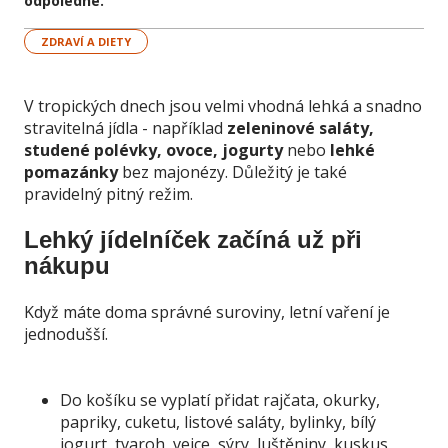
odpoledne.
ZDRAVÍ A DIETY
V tropických dnech jsou velmi vhodná lehká a snadno
stravitelná jídla - například
zeleninové saláty,
studené polévky, ovoce, jogurty
nebo
lehké
pomazánky
bez majonézy. Důležitý je také
pravidelný pitný režim.
Lehký jídelníček začíná už při
nákupu
Když máte doma správné suroviny, letní vaření je
jednodušší.
Do košíku se vyplatí přidat rajčata, okurky,
papriky, cuketu, listové saláty, bylinky, bílý
jogurt, tvaroh, vejce, sýry, luštěniny, kuskus,