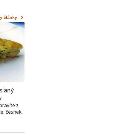
y články
laný 
ý
pravíte z
le, česnek,