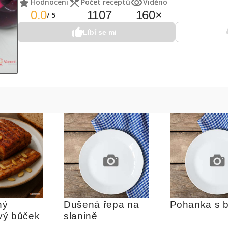
Hodnocení
Počet receptů
Viděno
0.0
1107
160
×
/
5
Líbí se mi
ý 
Dušená řepa na 
Pohanka s 
vý bůček
slanině