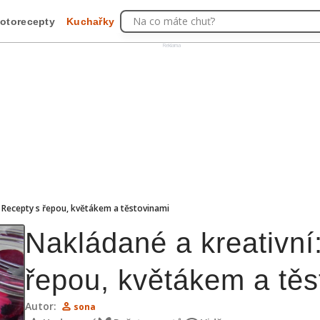
Na co máte chuť?
otorecepty
Kuchařky
Reklama
: Recepty s řepou, květákem a těstovinami
Nakládané a kreativní
řepou, květákem a těs
Autor:
sona