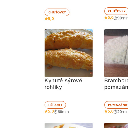
CHUŤOVKY
CHUŤOVKY
5,0
90
mi
5,0
Kynuté sýrové 
Bramboro
rohlíky
pomazánk
PŘÍLOHY
POMAZÁNK
5,0
5,0
60
min
20
mi