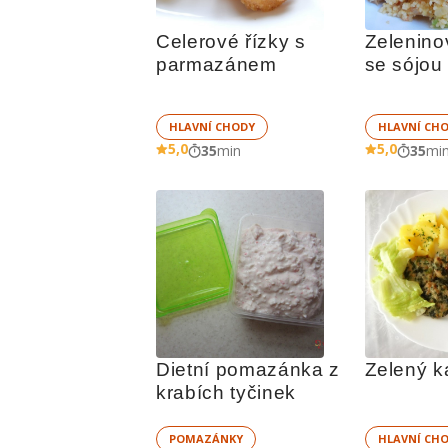
Celerové řízky s 
Zelenino
parmazánem
se sójou
HLAVNÍ CHODY
HLAVNÍ CH
5,0
5,0
35
min
35
mi
Dietní pomazánka z 
Zelený k
krabích tyčinek
POMAZÁNKY
HLAVNÍ CH