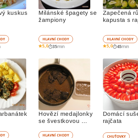
vý kuskus 
Milánské špagety se 
Zapečená rů
žampiony
kapusta s ra
ODY
HLAVNÍ CHODY
HLAVNÍ CHODY
5,0
5,0
n
35
min
45
min
arbanátek
Hovězí medajlonky 
Domácí suše
se švestkovou 
rajčata
omáčkou
ODY
HLAVNÍ CHODY
CHUŤOVKY