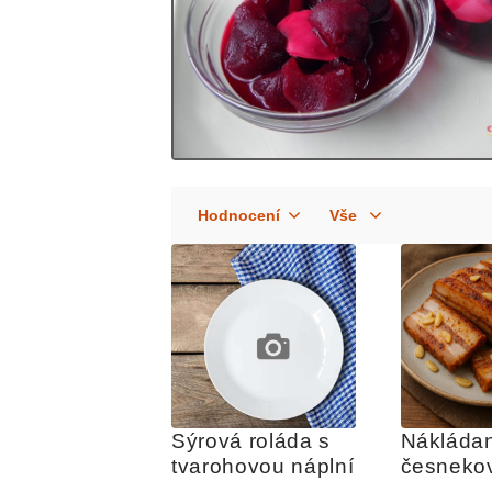
Sýrová roláda s 
Nákládan
tvarohovou náplní
česneko