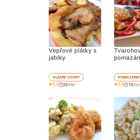
Vepřové plátky s 
Tvarohov
jablky
pomazánk
červenou
HLAVNÍ CHODY
POMAZÁNK
5,0
5,0
35
min
15
mi