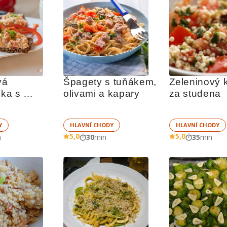
á 
Špagety s tuňákem, 
Zeleninový 
a s 
olivami a kapary
za studena
 kapií
Y
HLAVNÍ CHODY
HLAVNÍ CHODY
5,0
5,0
n
30
min
35
min