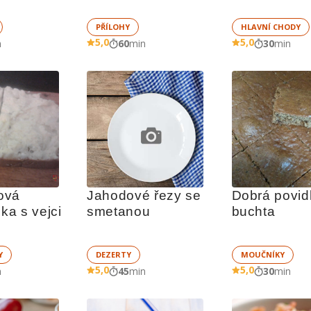
PŘÍLOHY
HLAVNÍ CHODY
5,0
5,0
n
60
min
30
min
vá 
Jahodové řezy se 
Dobrá povidl
a s vejci
smetanou
buchta
Y
DEZERTY
MOUČNÍKY
5,0
5,0
n
45
min
30
min