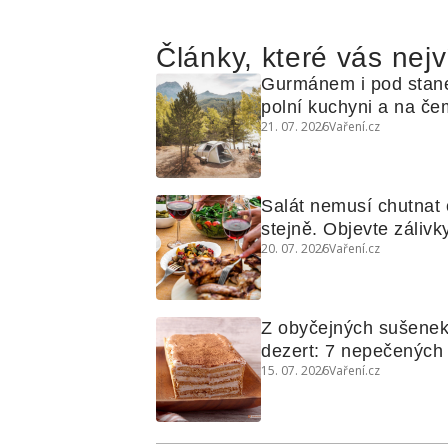
Články, které vás nejv
Gurmánem i pod stan
polní kuchyni a na čem
21. 07. 2026
Vaření.cz
Salát nemusí chutnat c
stejně. Objevte zálivky
20. 07. 2026
Vaření.cz
využijete i na maso, n
grilovanou zeleninu
Z obyčejných sušenek
dezert: 7 nepečených d
15. 07. 2026
Vaření.cz
koláčů