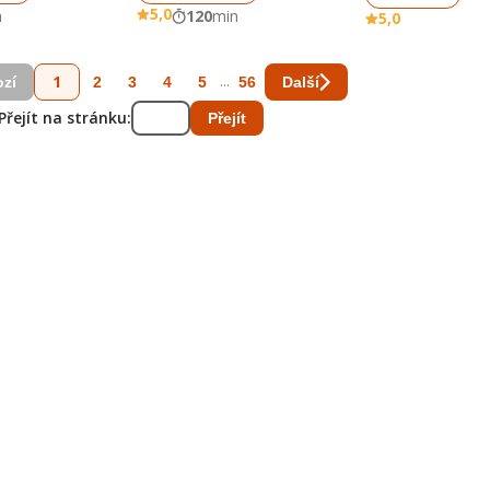
5,0
n
120
min
5,0
1
...
2
3
4
5
56
zí
Další
Přejít na stránku:
Přejít