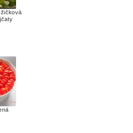
žičková 
jčaty
ná 