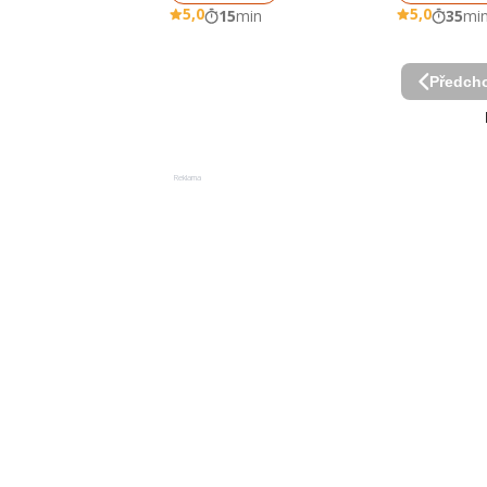
5,0
5,0
15
min
35
mi
Předcho
Reklama