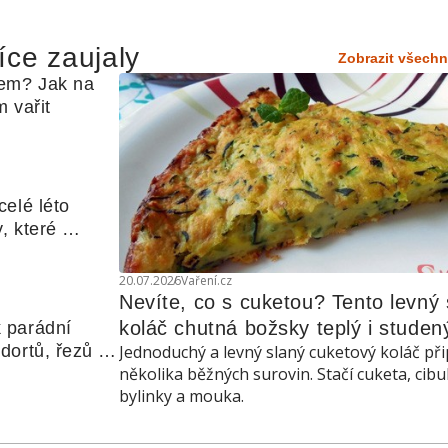
íce zaujaly
Zobrazit všechn
em? Jak na 
 vařit
elé léto 
, které 
udle nebo 
20.07.2026
Vaření.cz
Nevíte, co s cuketou? Tento levný s
koláč chutná božsky teplý i studen
 parádní 
ortů, řezů a 
Jednoduchý a levný slaný cuketový koláč při
několika běžných surovin. Stačí cuketa, cibu
bylinky a mouka.