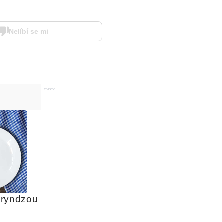
Nelíbí se mi
Reklama
bryndzou