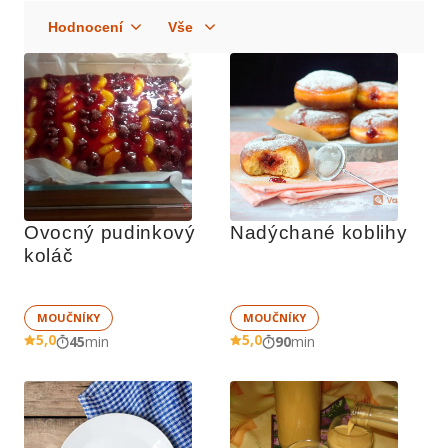
Ovocný pudinkový 
Nadýchané koblihy
koláč
MOUČNÍKY
MOUČNÍKY
5,0
5,0
45
min
90
min