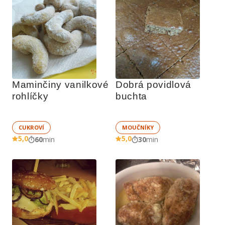
Maminčiny vanilkové 
Dobrá povidlová 
rohlíčky
buchta
CUKROVÍ
MOUČNÍKY
5,0
5,0
60
min
30
min