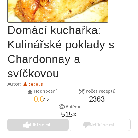
Domácí kuchařka:
Kulinářské poklady s
Chardonnay a
svíčkovou
Autor:
dedous
Hodnocení
Počet receptů
0.0
2363
/
5
Viděno
515
×
Líbí se mi
Nelíbí se mi