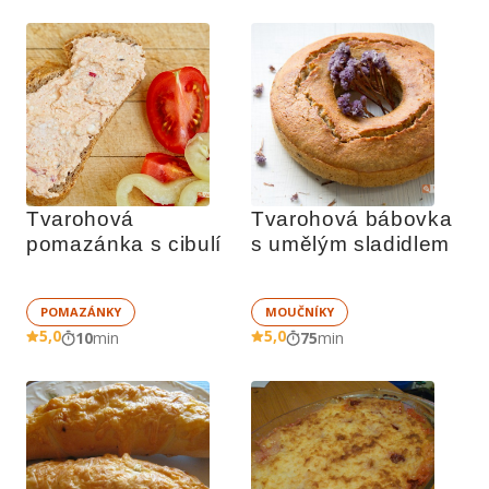
Tvarohová 
Tvarohová bábovka 
pomazánka s cibulí 
s umělým sladidlem
POMAZÁNKY
MOUČNÍKY
5,0
5,0
10
min
75
min