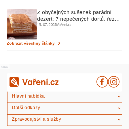
Z obyčejných sušenek parádní 
dezert: 7 nepečených dortů, řezů 
15. 07. 2026
Vaření.cz
a koláčů
Zobrazit všechny články
Reklama
Hlavní nabídka
Další odkazy
Zpravodajství a služby