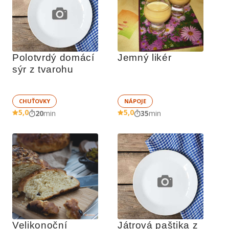
Polotvrdý domácí 
Jemný likér
sýr z tvarohu
CHUŤOVKY
NÁPOJE
5,0
5,0
20
min
35
min
Velikonoční 
Játrová paštika z 