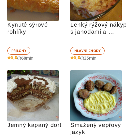
Kynuté sýrové 
Lehký rýžový nákyp 
rohlíky
s jahodami a 
ovocem
PŘÍLOHY
HLAVNÍ CHODY
5,0
5,0
60
min
35
min
Jemný kapaný dort
Smažený vepřový 
jazyk