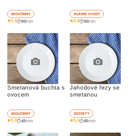
MOUČNÍKY
HLAVNÍ CHODY
5,0
5,0
90
min
90
min
Smetanová buchta s 
Jahodové řezy se 
ovocem
smetanou
MOUČNÍKY
DEZERTY
5,0
5,0
45
min
45
min