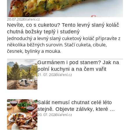
20.07.2026
Vaření.cz
Nevíte, co s cuketou? Tento levný slaný koláč 
chutná božsky teplý i studený
Jednoduchý a levný slaný cuketový koláč připravíte z
několika běžných surovin. Stačí cuketa, cibule,
česnek, bylinky a mouka.
Gurmánem i pod stanem? Jak na 
polní kuchyni a na čem vařit
21. 07. 2026
Vaření.cz
Salát nemusí chutnat celé léto 
stejně. Objevte zálivky, které 
20. 07. 2026
Vaření.cz
využijete i na maso, nudle nebo 
grilovanou zeleninu