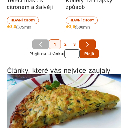
Telecí maso s 
Kotlety na thajský 
citronem a šalvějí
způsob
HLAVNÍ CHODY
HLAVNÍ CHODY
3,8
3,6
75
min
90
min
1
2
3
Přejít na stránku:
Přejít
Články, které vás nejvíce zaujaly
Reklama