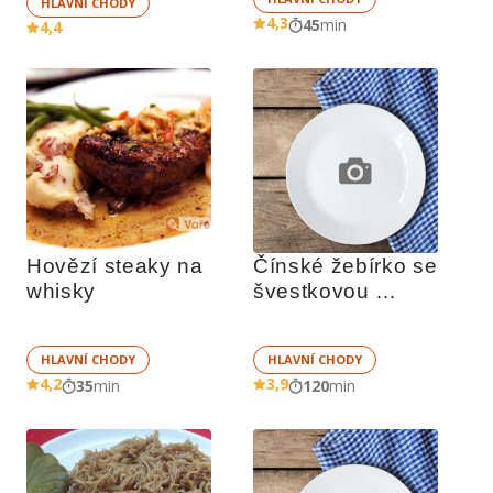
HLAVNÍ CHODY
4,3
45
min
4,4
Hovězí steaky na 
Čínské žebírko se 
whisky
švestkovou 
omáčkou
HLAVNÍ CHODY
HLAVNÍ CHODY
4,2
3,9
35
min
120
min