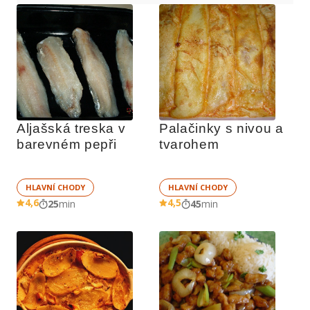
Aljašská treska v 
Palačinky s nivou a 
barevném pepři
tvarohem
HLAVNÍ CHODY
HLAVNÍ CHODY
4,6
4,5
25
min
45
min