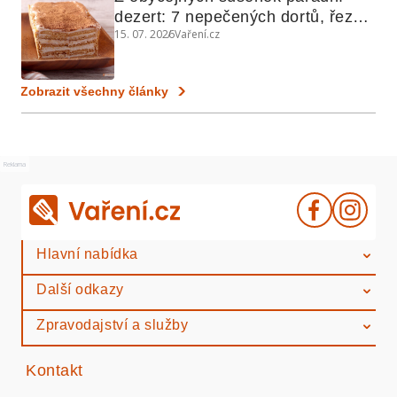
dezert: 7 nepečených dortů, řezů 
15. 07. 2026
Vaření.cz
a koláčů
Zobrazit všechny články
Reklama
Hlavní nabídka
Další odkazy
Zpravodajství a služby
Kontakt