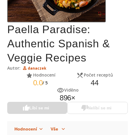
Paella Paradise:
Authentic Spanish &
Veggie Recipes
Autor:
danaczek
Hodnocení
Počet receptů
0.0
44
/
5
Viděno
896
×
Líbí se mi
Nelíbí se mi