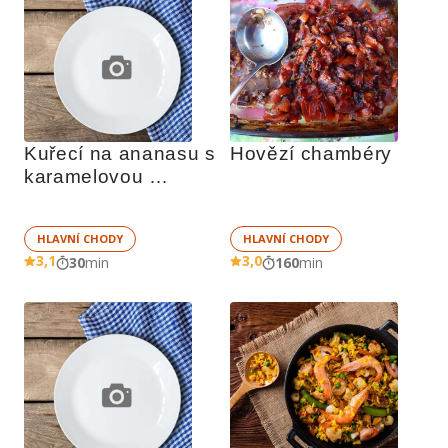
Kuřecí na ananasu s 
Hovězí chambéry
karamelovou 
omáčkou
HLAVNÍ CHODY
HLAVNÍ CHODY
3,1
3,0
30
min
160
min