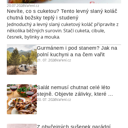
20.07.2026
Vaření.cz
Nevíte, co s cuketou? Tento levný slaný koláč 
chutná božsky teplý i studený
Jednoduchý a levný slaný cuketový koláč připravíte z
několika běžných surovin. Stačí cuketa, cibule,
česnek, bylinky a mouka.
Gurmánem i pod stanem? Jak na 
polní kuchyni a na čem vařit
21. 07. 2026
Vaření.cz
Salát nemusí chutnat celé léto 
stejně. Objevte zálivky, které 
20. 07. 2026
Vaření.cz
využijete i na maso, nudle nebo 
grilovanou zeleninu
Z obyčejných sušenek parádní 