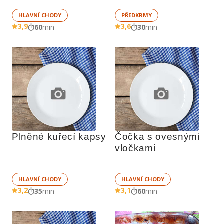
HLAVNÍ CHODY
PŘEDKRMY
3,9
3,6
60
min
30
min
Plněné kuřecí kapsy
Čočka s ovesnými 
vločkami
HLAVNÍ CHODY
HLAVNÍ CHODY
3,2
3,1
35
min
60
min