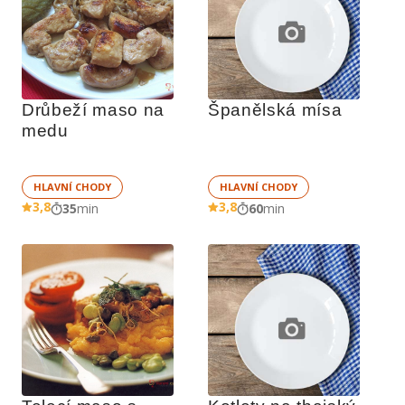
Drůbeží maso na 
Španělská mísa
medu
HLAVNÍ CHODY
HLAVNÍ CHODY
3,8
3,8
35
min
60
min