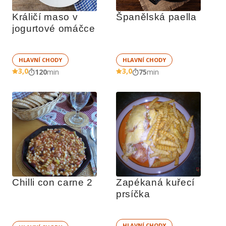
Králičí maso v 
Španělská paella
jogurtové omáčce
HLAVNÍ CHODY
HLAVNÍ CHODY
3,0
3,0
120
min
75
min
Chilli con carne 2
Zapékaná kuřecí 
prsíčka
HLAVNÍ CHODY