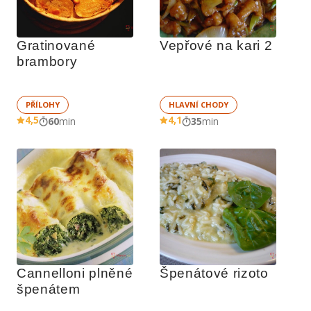
Gratinované 
Vepřové na kari 2
brambory
PŘÍLOHY
HLAVNÍ CHODY
4,5
4,1
60
min
35
min
Cannelloni plněné 
Špenátové rizoto
špenátem