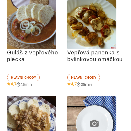
Guláš z vepřového 
Vepřová panenka s 
plecka
bylinkovou omáčkou
HLAVNÍ CHODY
HLAVNÍ CHODY
4,7
4,7
45
min
25
min