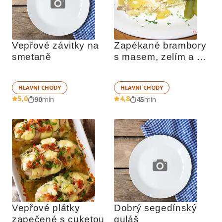
Vepřové závitky na 
Zapékané brambory 
smetaně
s masem, zelím a 
zeleninou
HLAVNÍ CHODY
HLAVNÍ CHODY
5,0
4,8
90
min
45
min
Vepřové plátky 
Dobrý segedínský 
zapečené s cuketou
guláš 