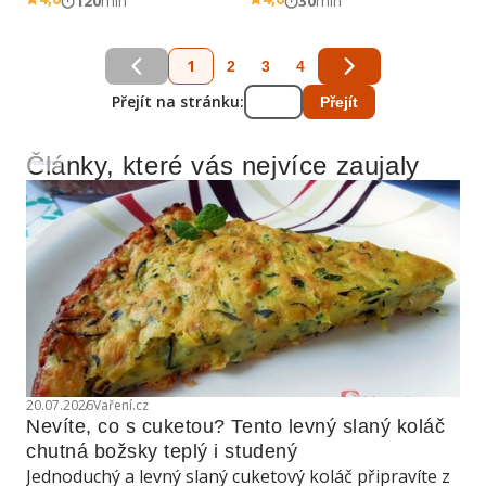
120
min
30
min
1
2
3
4
Přejít na stránku:
Přejít
Články, které vás nejvíce zaujaly
Reklama
20.07.2026
Vaření.cz
Nevíte, co s cuketou? Tento levný slaný koláč 
chutná božsky teplý i studený
Jednoduchý a levný slaný cuketový koláč připravíte z