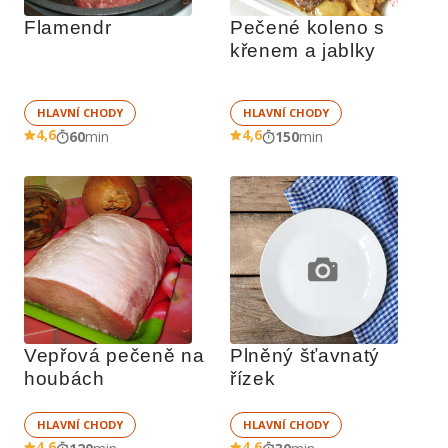
Flamendr
Pečené koleno s 
křenem a jablky
HLAVNÍ CHODY
HLAVNÍ CHODY
4,6
4,6
60
min
150
min
Vepřová pečeně na 
Plněný šťavnatý 
houbách
řízek
HLAVNÍ CHODY
HLAVNÍ CHODY
4,6
4,6