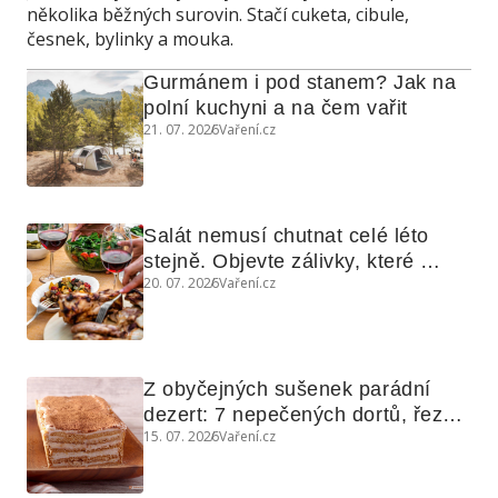
několika běžných surovin. Stačí cuketa, cibule,
česnek, bylinky a mouka.
Gurmánem i pod stanem? Jak na 
polní kuchyni a na čem vařit
21. 07. 2026
Vaření.cz
Salát nemusí chutnat celé léto 
stejně. Objevte zálivky, které 
20. 07. 2026
Vaření.cz
využijete i na maso, nudle nebo 
grilovanou zeleninu
Z obyčejných sušenek parádní 
dezert: 7 nepečených dortů, řezů 
15. 07. 2026
Vaření.cz
a koláčů