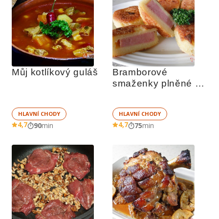
Můj kotlíkový guláš
Bramborové 
smaženky plněné 
uzeným masem
HLAVNÍ CHODY
HLAVNÍ CHODY
4,7
4,7
90
min
75
min