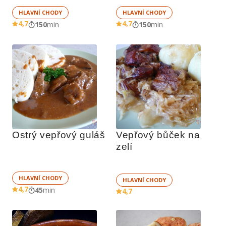
HLAVNÍ CHODY
HLAVNÍ CHODY
4,7
4,7
150
min
150
min
Ostrý vepřový guláš
Vepřový bůček na 
zelí
HLAVNÍ CHODY
HLAVNÍ CHODY
4,7
45
min
4,7