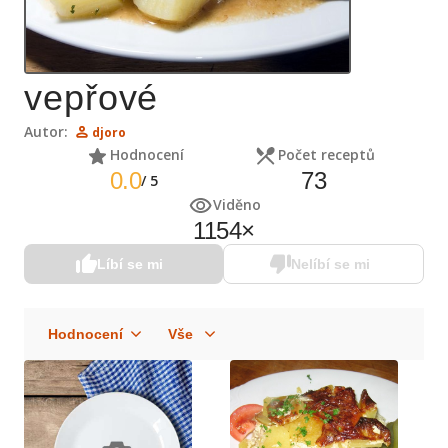
vepřové
Autor:
djoro
Hodnocení
Počet receptů
0.0
73
/
5
Viděno
1154
×
Líbí se mi
Nelíbí se mi