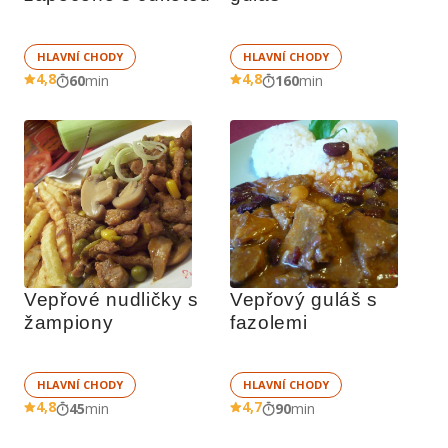
HLAVNÍ CHODY
HLAVNÍ CHODY
4,8
4,8
60
min
160
min
Vepřové nudličky s 
Vepřový guláš s 
žampiony
fazolemi
HLAVNÍ CHODY
HLAVNÍ CHODY
4,8
4,7
45
min
90
min