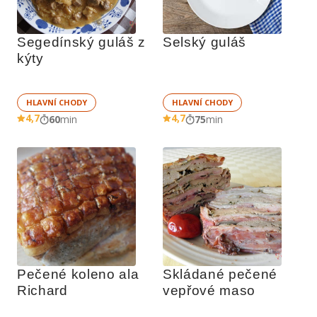
Segedínský guláš z 
Selský guláš
kýty
HLAVNÍ CHODY
HLAVNÍ CHODY
4,7
4,7
60
min
75
min
Pečené koleno ala 
Skládané pečené 
Richard
vepřové maso