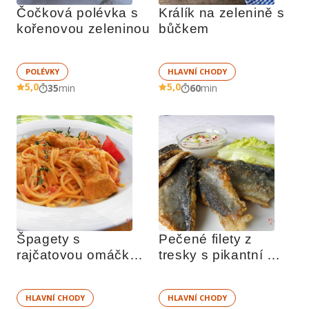
Čočková polévka s 
Králík na zelenině s 
kořenovou zeleninou
bůčkem
POLÉVKY
HLAVNÍ CHODY
5,0
5,0
35
min
60
min
Špagety s 
Pečené filety z 
rajčatovou omáčkou 
tresky s pikantní 
a kuřecím masem
omáčkou
HLAVNÍ CHODY
HLAVNÍ CHODY