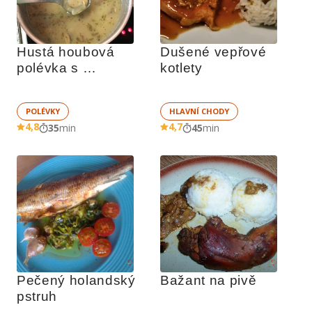
Hustá houbová 
Dušené vepřové 
polévka s 
kotlety
bramborem
POLÉVKY
HLAVNÍ CHODY
4,8
4,7
35
min
45
min
Pečený holandský 
Bažant na pivě
pstruh