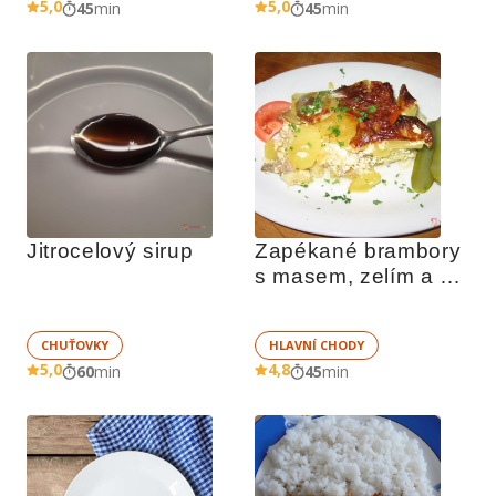
5,0
5,0
45
min
45
min
Jitrocelový sirup
Zapékané brambory 
s masem, zelím a 
zeleninou
CHUŤOVKY
HLAVNÍ CHODY
5,0
4,8
60
min
45
min