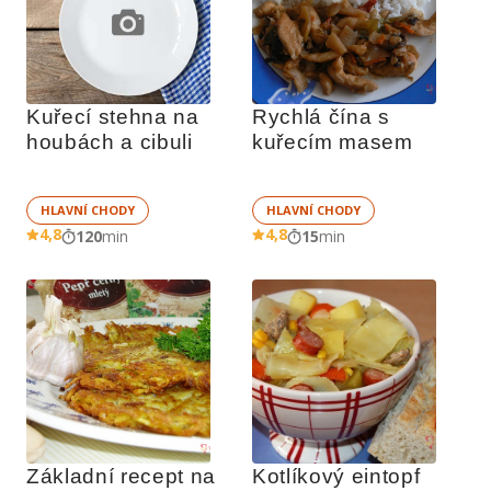
Kuřecí stehna na 
Rychlá čína s 
houbách a cibuli
kuřecím masem
HLAVNÍ CHODY
HLAVNÍ CHODY
4,8
4,8
120
min
15
min
Základní recept na 
Kotlíkový eintopf