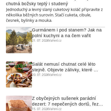
chutná božsky teplý i studený
Jednoduchý a levný slaný cuketový koláč připravíte z
několika běžných surovin. Stačí cuketa, cibule,
česnek, bylinky a mouka.
Gurmánem i pod stanem? Jak na 
polní kuchyni a na čem vařit
21. 07. 2026
Vaření.cz
Salát nemusí chutnat celé léto 
stejně. Objevte zálivky, které 
20. 07. 2026
Vaření.cz
využijete i na maso, nudle nebo 
grilovanou zeleninu
Z obyčejných sušenek parádní 
dezert: 7 nepečených dortů, řezů 
15. 07. 2026
Vaření.cz
a koláčů