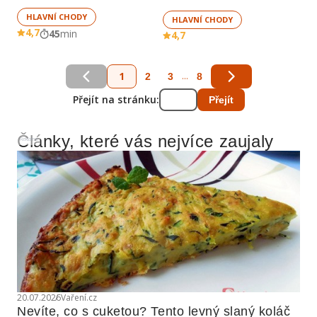
HLAVNÍ CHODY
HLAVNÍ CHODY
4,7
45
min
4,7
1
...
2
3
8
Přejít na stránku:
Přejít
Články, které vás nejvíce zaujaly
Reklama
20.07.2026
Vaření.cz
Nevíte, co s cuketou? Tento levný slaný koláč 