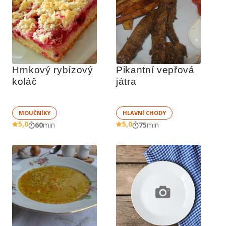
Hrnkový rybízový 
Pikantní vepřová 
koláč
játra
MOUČNÍKY
HLAVNÍ CHODY
5,0
5,0
60
min
75
min