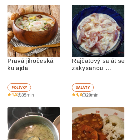
Pravá jihočeská 
Rajčatový salát se 
kulajda
zakysanou 
smetanou
POLÉVKY
SALÁTY
4,8
4,8
35
min
20
min