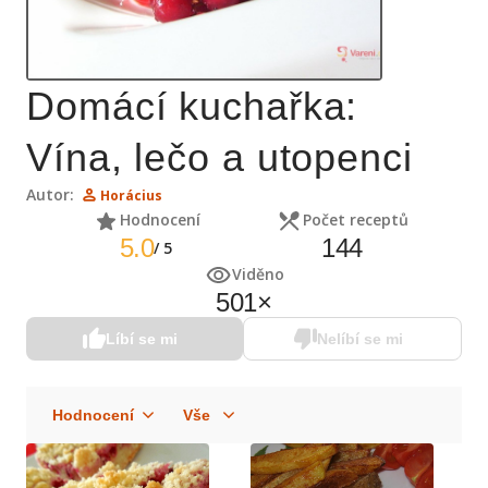
Domácí kuchařka:
Vína, lečo a utopenci
Autor:
Horácius
Hodnocení
Počet receptů
5.0
144
/
5
Viděno
501
×
Líbí se mi
Nelíbí se mi