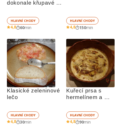
dokonale křupavé 
bramboráky
HLAVNÍ CHODY
HLAVNÍ CHODY
4,8
4,8
60
min
150
min
Klasické zeleninové 
Kuřecí prsa s 
lečo
hermelínem a 
smetanou
HLAVNÍ CHODY
HLAVNÍ CHODY
4,8
4,8
30
min
90
min