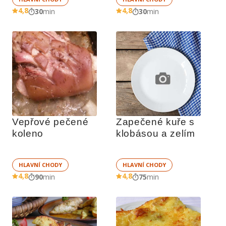
4,8
4,8
30
min
30
min
Vepřové pečené 
Zapečené kuře s 
koleno
klobásou a zelím
HLAVNÍ CHODY
HLAVNÍ CHODY
4,8
4,8
90
min
75
min