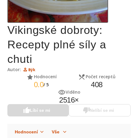
Vikingské dobroty:
Recepty plné síly a
chuti
Autor:
Býk
Hodnocení
Počet receptů
0.0
408
/
5
Viděno
2516
×
Líbí se mi
Nelíbí se mi