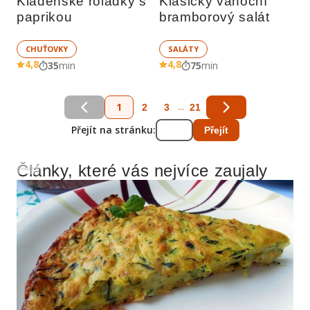
Kladenské roládky s 
Klasický vánoční 
paprikou
bramborový salát
CHUŤOVKY
SALÁTY
4,8
4,8
35
min
75
min
1
...
2
3
21
Přejít na stránku:
Přejít
Články, které vás nejvíce zaujaly
Reklama