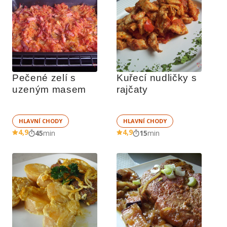
Pečené zelí s 
Kuřecí nudličky s 
uzeným masem
rajčaty
HLAVNÍ CHODY
HLAVNÍ CHODY
4,9
4,9
45
min
15
min