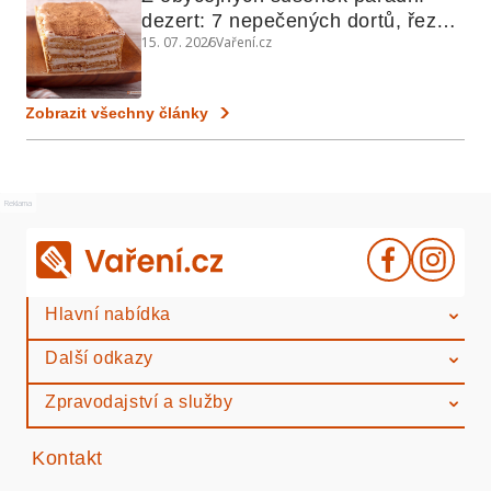
dezert: 7 nepečených dortů, řezů 
15. 07. 2026
Vaření.cz
a koláčů
Zobrazit všechny články
Reklama
Hlavní nabídka
Další odkazy
Zpravodajství a služby
Kontakt