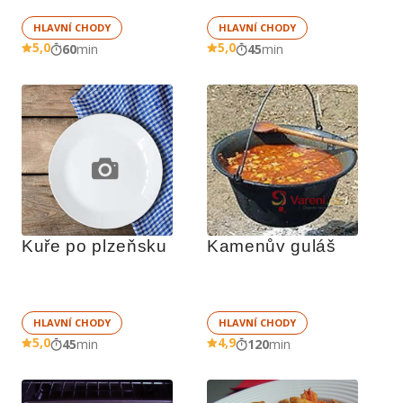
HLAVNÍ CHODY
HLAVNÍ CHODY
5,0
5,0
60
min
45
min
Kuře po plzeňsku
Kamenův guláš
HLAVNÍ CHODY
HLAVNÍ CHODY
5,0
4,9
45
min
120
min