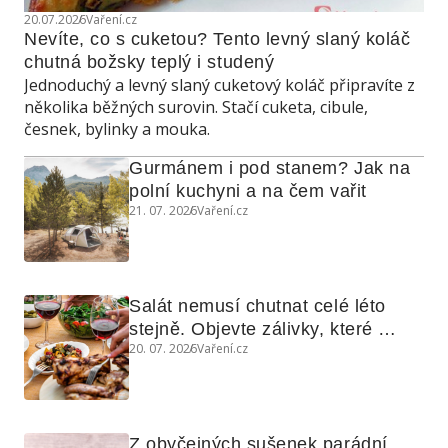
20.07.2026
Vaření.cz
Nevíte, co s cuketou? Tento levný slaný koláč 
chutná božsky teplý i studený
Jednoduchý a levný slaný cuketový koláč připravíte z
několika běžných surovin. Stačí cuketa, cibule,
česnek, bylinky a mouka.
Gurmánem i pod stanem? Jak na 
polní kuchyni a na čem vařit
21. 07. 2026
Vaření.cz
Salát nemusí chutnat celé léto 
stejně. Objevte zálivky, které 
20. 07. 2026
Vaření.cz
využijete i na maso, nudle nebo 
grilovanou zeleninu
Z obyčejných sušenek parádní 