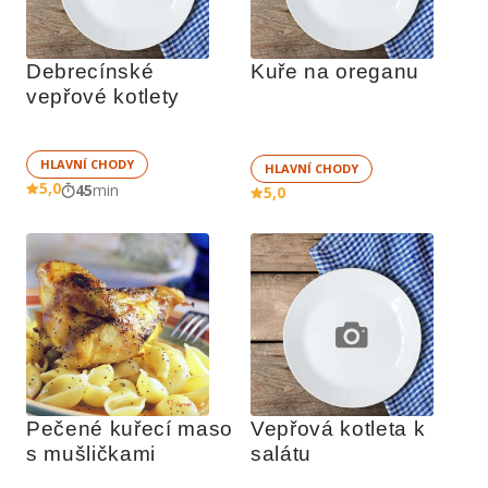
Debrecínské 
Kuře na oreganu
vepřové kotlety
HLAVNÍ CHODY
HLAVNÍ CHODY
5,0
45
min
5,0
Pečené kuřecí maso 
Vepřová kotleta k 
s mušličkami
salátu