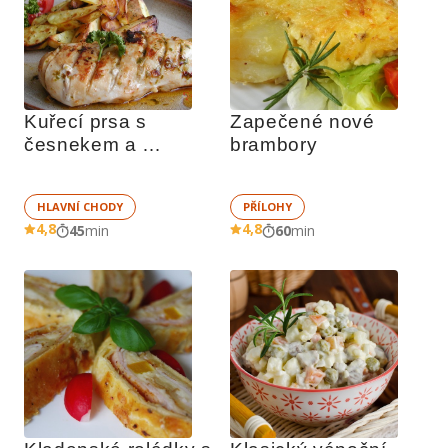
Kuřecí prsa s 
Zapečené nové 
česnekem a 
brambory
bazalkou
HLAVNÍ CHODY
PŘÍLOHY
4,8
4,8
45
min
60
min