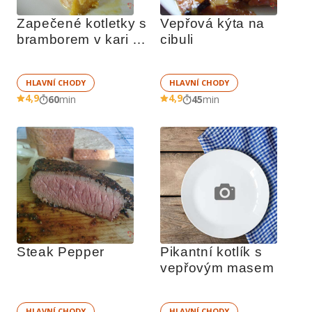
Zapečené kotletky s 
Vepřová kýta na 
bramborem v kari 
cibuli
omáčce
HLAVNÍ CHODY
HLAVNÍ CHODY
4,9
4,9
60
min
45
min
Steak Pepper
Pikantní kotlík s 
vepřovým masem
HLAVNÍ CHODY
HLAVNÍ CHODY