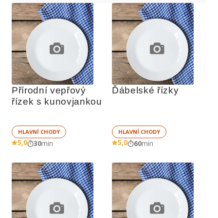
Přírodní vepřový 
Ďábelské řízky
řízek s kunovjankou
HLAVNÍ CHODY
HLAVNÍ CHODY
5,0
5,0
30
min
60
min