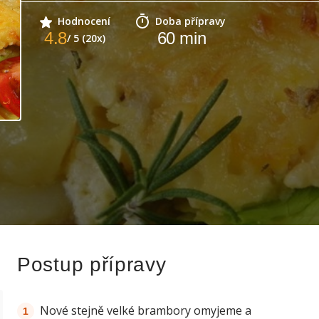
Hodnocení
Doba přípravy
4.8
60
min
/ 5 (20x)
Postup přípravy
Nové stejně velké brambory omyjeme a