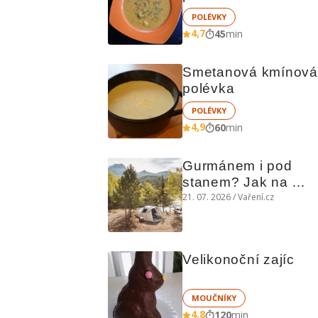
POLÉVKY
4,7
45
min
Smetanová kmínová 
polévka
POLÉVKY
4,9
60
min
Gurmánem i pod 
stanem? Jak na 
polní kuchyni a na 
21. 07. 2026 / Vaření.cz
čem vařit
Velikonoční zajíc
MOUČNÍKY
4,8
120
min