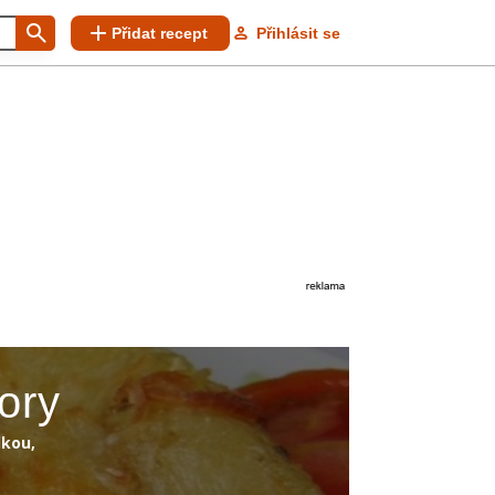
Přidat recept
Přihlásit se
ory
lkou,