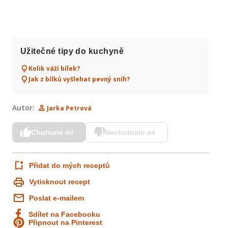
Užitečné tipy do kuchyně
Kolik váží bílek?
Jak z bílků vyšlehat pevný sníh?
Autor:
Jarka Petrová
Chutnalo mi
Nechutnalo mi
Přidat do mých receptů
Vytisknout recept
Poslat e-mailem
Sdílet na Facebooku
Připnout na Pinterest