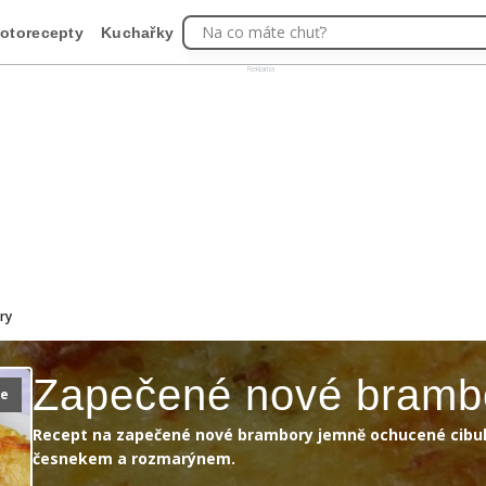
Na co máte chuť?
otorecepty
Kuchařky
Reklama
ry
Zapečené nové bramb
ie
Recept na zapečené nové brambory jemně ochucené cibu
česnekem a rozmarýnem.