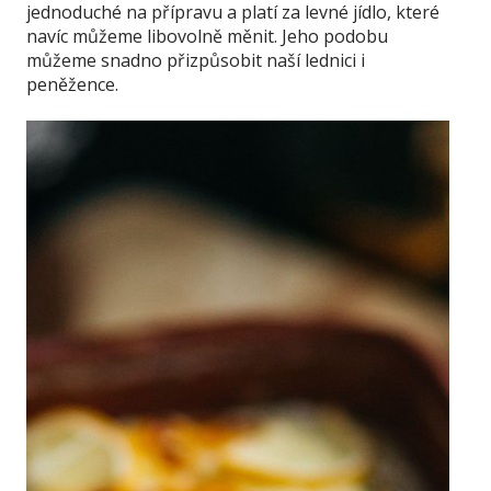
jednoduché na přípravu a platí za levné jídlo, které
navíc můžeme libovolně měnit. Jeho podobu
můžeme snadno přizpůsobit naší lednici i
peněžence.