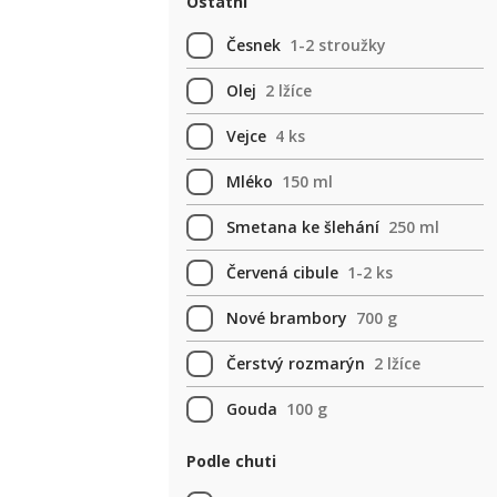
Ostatní
Česnek
1-2 stroužky
Olej
2 lžíce
Vejce
4 ks
Mléko
150 ml
Smetana ke šlehání
250 ml
Červená cibule
1-2 ks
Nové brambory
700 g
Čerstvý rozmarýn
2 lžíce
Gouda
100 g
Podle chuti