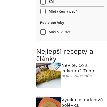
Sůl
Mletý černý pepř
Podle potřeby
Máslo
2 lžíce
Nejlepší recepty a
články
Nevíte, co s 
cuketou? Tento 
levný slaný koláč 
20. 07. 2026 / Vaření.cz
chutná božsky teplý 
i studený
Reklama
Vynikající mrkvová 
polévka