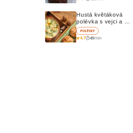
Hustá květáková 
polévka s vejci a 
brambory
POLÉVKY
4,7
45
min