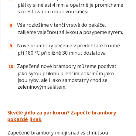
plátky silné asi 4 mm a opatrně je promícháme
s orestovanou cibulovou směsí.
Vše rozložíme v tenčí vrstvě do pekáče,
zalijeme vaječnou zálivkou a posypeme sýrem.
Nové brambory pečeme v předehřáté troubě
při 180 °C přibližně 30 minut dozlatova.
Zapečené nové brambory můžeme podávat
jako sytou přílohu k lehčím pokrmům jako
jsou ryby, ale i jako samostatný chod se
zeleninovým salátem.
Skvělé jídlo za pár korun? Zapečte brambory
pokaždé jinak
Zapečené brambory milují snad všichni. Jsou