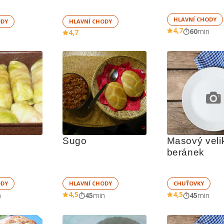
HLAVNÍ CHODY
ODY
HLAVNÍ CHODY
4,7
60
min
4,7
Sugo
Masový veli
beránek
ODY
HLAVNÍ CHODY
CHUŤOVKY
4,5
4,5
n
45
min
45
min