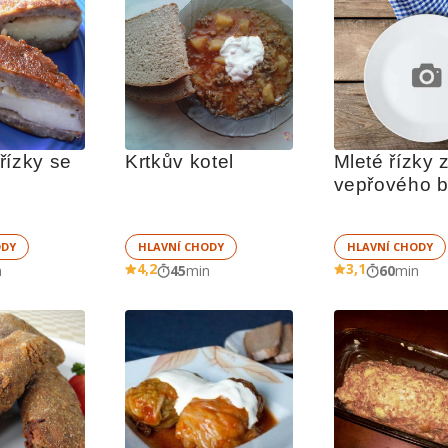
ízky se 
Krtkův kotel
Mleté řízky z
vepřového 
ODY
HLAVNÍ CHODY
HLAVNÍ CHODY
4,2
3,1
n
45
min
60
min