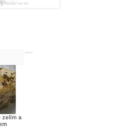
Nelíbí se mi
Reklama
zelím a 
sem