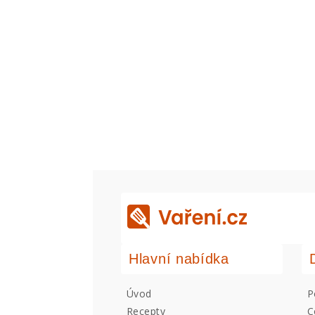
Hlavní nabídka
Úvod
P
Recepty
C