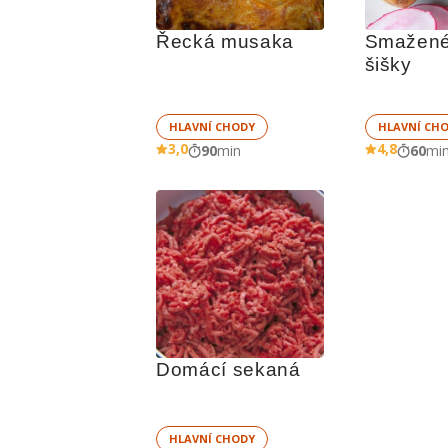
Řecká musaka
Smažené 
šišky
HLAVNÍ CHODY
HLAVNÍ CH
3,0
4,8
90
min
60
mi
Domácí sekaná
HLAVNÍ CHODY