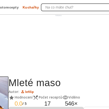
Na co máte chuť?
otorecepty
Kuchařky
Reklama
Mleté maso
Autor:
lefilip
Hodnocení
Počet receptů
Viděno
0.0
17
546
×
/
5