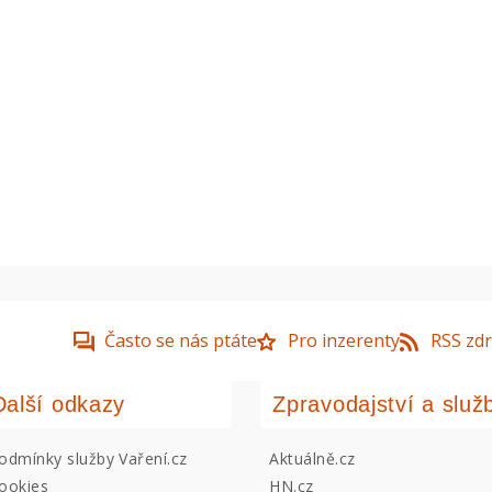
Často se nás ptáte
Pro inzerenty
RSS zdr
Další odkazy
Zpravodajství a služ
odmínky služby Vaření.cz
Aktuálně.cz
ookies
HN.cz