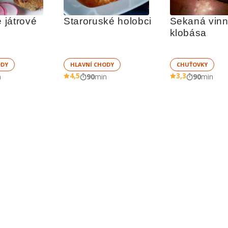
játrové 
Staroruské holobci
Sekaná vinn
klobása
ODY
HLAVNÍ CHODY
CHUŤOVKY
4,5
3,3
n
90
min
90
min