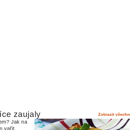
íce zaujaly
Zobrazit všechn
em? Jak na 
 vařit