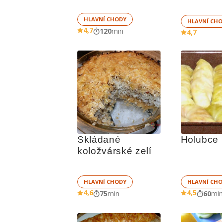
HLAVNÍ CHODY
HLAVNÍ CH
4,7
120
min
4,7
Skládané 
Holubce
koložvárské zelí
HLAVNÍ CHODY
HLAVNÍ CH
4,6
4,5
75
min
60
mi