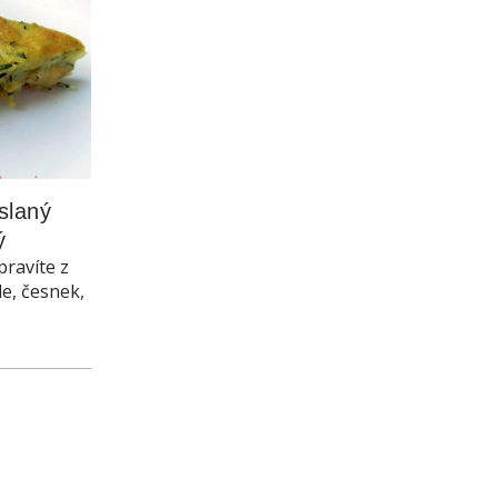
laný 
ý
pravíte z
le, česnek,