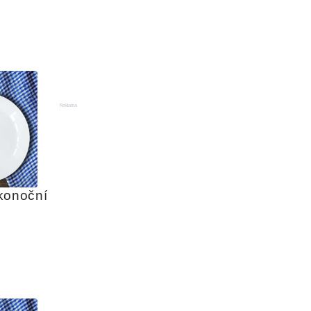
Reklama
konoční 