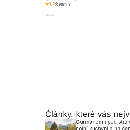
3,2
90
min
Reklama
Články, které vás nejv
Gurmánem i pod stan
polní kuchyni a na čem