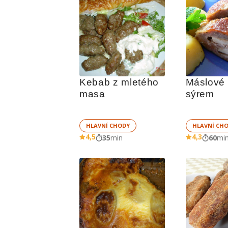
Kebab z mletého 
Máslové ř
masa
sýrem
HLAVNÍ CHODY
HLAVNÍ CH
4,5
4,3
35
min
60
mi