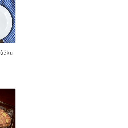
 
bůčku