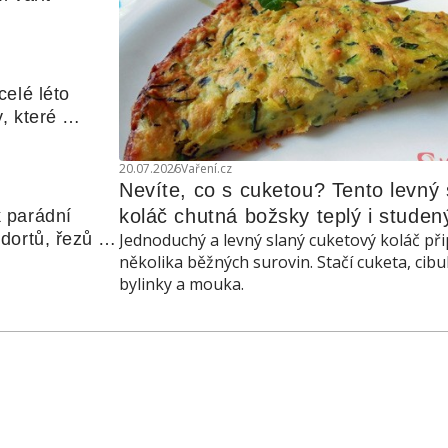
elé léto 
, které 
udle nebo 
20.07.2026
Vaření.cz
Nevíte, co s cuketou? Tento levný s
koláč chutná božsky teplý i studen
 parádní 
ortů, řezů a 
Jednoduchý a levný slaný cuketový koláč při
několika běžných surovin. Stačí cuketa, cibu
bylinky a mouka.