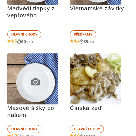
Medvědí tlapky z 
Vietnamské závitky
vepřového
HLAVNÍ CHODY
PŘEDKRMY
4,5
4,4
60
min
35
min
Masové šišky po 
Čínská zeď
našem
HLAVNÍ CHODY
HLAVNÍ CHODY
4,2
4,0