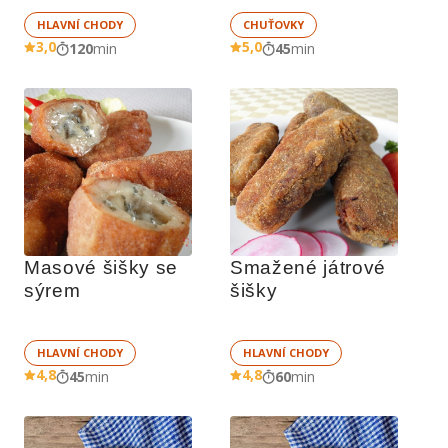
HLAVNÍ CHODY
CHUŤOVKY
3,0
5,0
120
min
45
min
Masové šišky se 
Smažené játrové 
sýrem
šišky
HLAVNÍ CHODY
HLAVNÍ CHODY
4,8
4,8
45
min
60
min