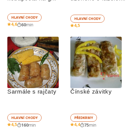
HLAVNÍ CHODY
HLAVNÍ CHODY
4,6
60
min
4,5
Sarmále s rajčaty
Čínské závitky
HLAVNÍ CHODY
PŘEDKRMY
4,5
4,4
160
min
75
min