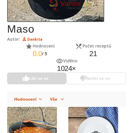
Maso
Autor:
Dankita
Hodnocení
Počet receptů
0.0
21
/
5
Viděno
1024
×
Líbí se mi
Nelíbí se mi