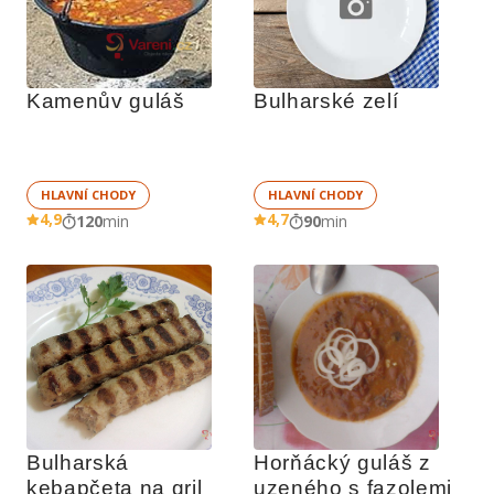
Kamenův guláš
Bulharské zelí
HLAVNÍ CHODY
HLAVNÍ CHODY
4,9
4,7
120
min
90
min
Bulharská 
Horňácký guláš z 
kebapčeta na gril
uzeného s fazolemi