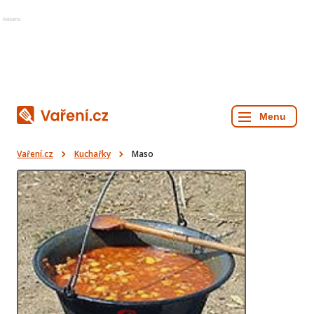
Reklama
Vaření.cz
Kuchařky
Maso