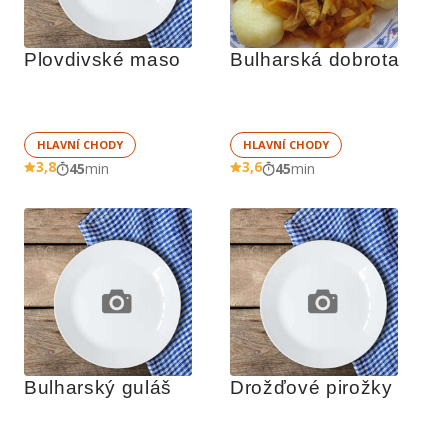
Plovdivské maso
Bulharská dobrota
HLAVNÍ CHODY
HLAVNÍ CHODY
3,8
3,6
45
min
45
min
Bulharský guláš
Drožďové pirožky