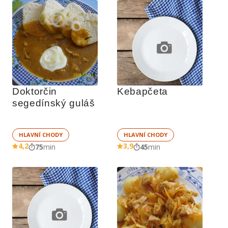
Doktorčin 
Kebapčeta
segedínský guláš
HLAVNÍ CHODY
HLAVNÍ CHODY
4,2
3,9
75
min
45
min