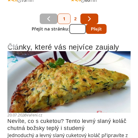
75
min
60
min
1
2
Přejít na stránku:
Přejít
Články, které vás nejvíce zaujaly
Reklama
20.07.2026
Vaření.cz
Nevíte, co s cuketou? Tento levný slaný koláč 
chutná božsky teplý i studený
Jednoduchý a levný slaný cuketový koláč připravíte z