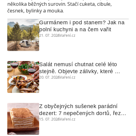
několika běžných surovin. Stačí cuketa, cibule,
česnek, bylinky a mouka.
Gurmánem i pod stanem? Jak na 
polní kuchyni a na čem vařit
21. 07. 2026
Vaření.cz
Salát nemusí chutnat celé léto 
stejně. Objevte zálivky, které 
20. 07. 2026
Vaření.cz
využijete i na maso, nudle nebo 
grilovanou zeleninu
Z obyčejných sušenek parádní 
dezert: 7 nepečených dortů, řezů 
15. 07. 2026
Vaření.cz
a koláčů