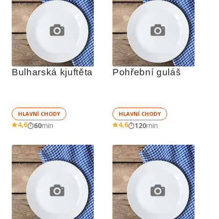
Bulharská kjuftěta
Pohřební guláš
HLAVNÍ CHODY
HLAVNÍ CHODY
4,6
4,6
60
min
120
min