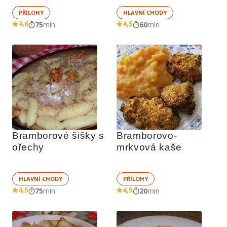
PŘÍLOHY
HLAVNÍ CHODY
4,6
4,5
75
min
60
min
Bramborové šišky s 
Bramborovo-
ořechy
mrkvová kaše
HLAVNÍ CHODY
PŘÍLOHY
4,5
4,5
75
min
20
min