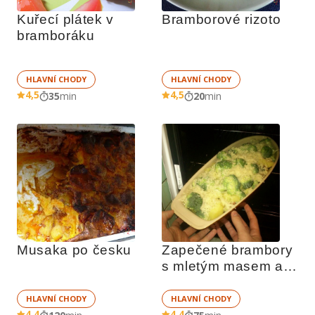
Kuřecí plátek v 
Bramborové rizoto
bramboráku
HLAVNÍ CHODY
HLAVNÍ CHODY
4,5
4,5
35
min
20
min
Musaka po česku
Zapečené brambory 
s mletým masem a 
brokolicí
HLAVNÍ CHODY
HLAVNÍ CHODY
4,4
4,4