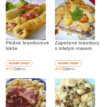
Plněné bramborové 
Zapečené brambory 
lokše
s mletým masem
HLAVNÍ CHODY
HLAVNÍ CHODY
4,7
4,6
60
min
60
min