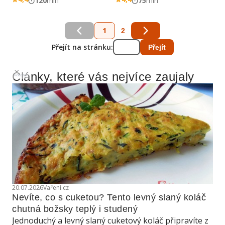
120
min
75
min
1
2
Přejít na stránku:
Přejít
Články, které vás nejvíce zaujaly
Reklama
20.07.2026
Vaření.cz
Nevíte, co s cuketou? Tento levný slaný koláč 
chutná božsky teplý i studený
Jednoduchý a levný slaný cuketový koláč připravíte z