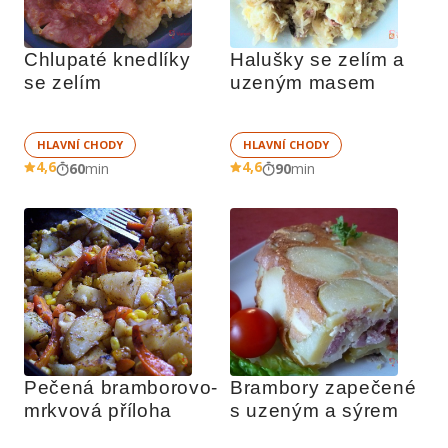
Chlupaté knedlíky 
Halušky se zelím a 
se zelím
uzeným masem
HLAVNÍ CHODY
HLAVNÍ CHODY
4,6
4,6
60
min
90
min
Pečená bramborovo-
Brambory zapečené 
mrkvová příloha
s uzeným a sýrem