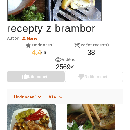
recepty z brambor
Autor:
Marie
Hodnocení
Počet receptů
4.4
38
/
5
Viděno
2569
×
Líbí se mi
Nelíbí se mi