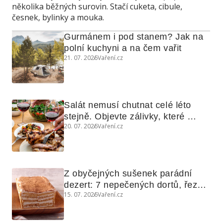
několika běžných surovin. Stačí cuketa, cibule,
česnek, bylinky a mouka.
Gurmánem i pod stanem? Jak na 
polní kuchyni a na čem vařit
21. 07. 2026
Vaření.cz
Salát nemusí chutnat celé léto 
stejně. Objevte zálivky, které 
20. 07. 2026
Vaření.cz
využijete i na maso, nudle nebo 
grilovanou zeleninu
Z obyčejných sušenek parádní 
dezert: 7 nepečených dortů, řezů 
15. 07. 2026
Vaření.cz
a koláčů