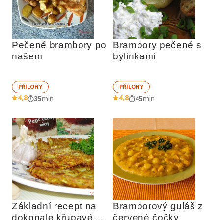
Pečené brambory po 
Brambory pečené s 
našem
bylinkami
PŘÍLOHY
PŘÍLOHY
4,8
4,8
35
min
45
min
Základní recept na 
Bramborový guláš z 
dokonale křupavé 
červené čočky