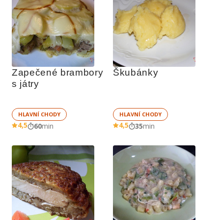
Zapečené brambory 
Škubánky
s játry
HLAVNÍ CHODY
HLAVNÍ CHODY
4,5
4,5
60
min
35
min