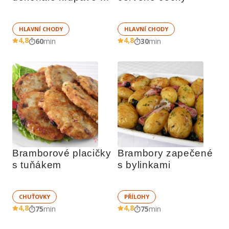
bramboráky
HLAVNÍ CHODY
HLAVNÍ CHODY
4,8
4,8
60
min
30
min
Bramborové placičky 
Brambory zapečené 
s tuňákem
s bylinkami
CHUŤOVKY
PŘÍLOHY
4,8
4,8
75
min
75
min