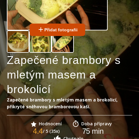
Přidat fotografii
Zapečené brambory s
mletým masem a
brokolicí
Zapečené brambory s mletým masem a brokolicí,
přikryté sněhovou bramborovou kaší.
Hodnocení
Doba přípravy
4.4
75
min
/ 5 (35x)
Chutnalo