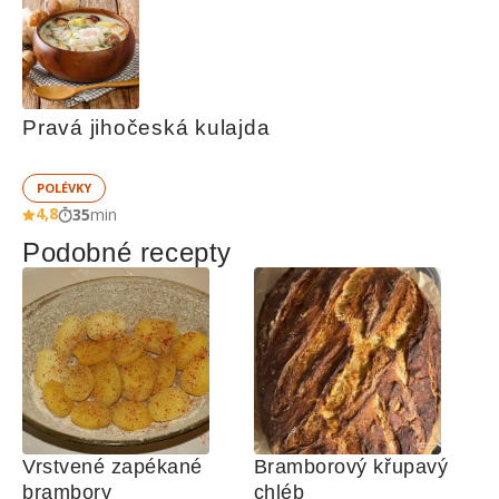
Pravá jihočeská kulajda
POLÉVKY
4,8
35
min
Podobné recepty
Vrstvené zapékané 
Bramborový křupavý 
brambory
chléb