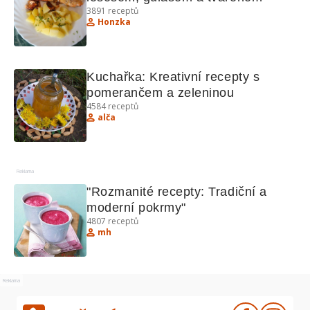
3891
receptů
Honzka
Kuchařka: Kreativní recepty s 
pomerančem a zeleninou
4584
receptů
alča
Reklama
"Rozmanité recepty: Tradiční a 
moderní pokrmy"
4807
receptů
mh
Reklama