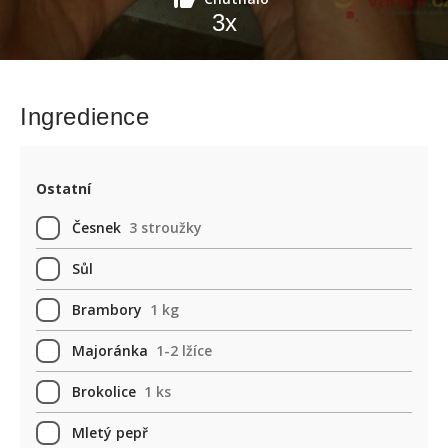
3
x
Ingredience
Ostatní
Česnek
3 stroužky
Sůl
Brambory
1 kg
Majoránka
1-2 lžíce
Brokolice
1 ks
Mletý pepř