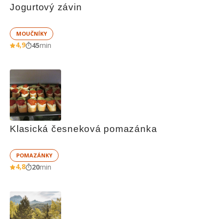
Jogurtový závin
MOUČNÍKY
4,9
45
min
Klasická česneková pomazánka
POMAZÁNKY
4,8
20
min