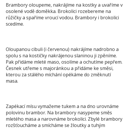
Brambory oloupeme, nakrájíme na kostky a uvaříme v
osolené vodě doměkka. Brokolici rozebereme na
růžičky a spaříme vroucí vodou. Brambory i brokolici
scedíme.
Oloupanou cibuli (i červenou) nakrájíme nadrobno a
spolu s na kostičky nakrájenou slaninou ji zpěníme.
Pak přidáme mleté maso, osolíme a ochutíme pepřem.
Česnek utřeme s majoránkou a přidáme ke směsi,
kterou za stálého míchání opékáme do změknutí
masa.
Zapékací mísu vymažeme tukem a na dno urovnáme
polovinu brambor. Na brambory nasypeme směs
mletého masa a narovnáme brokolici. Zbylé brambory
rozšťoucháme a smícháme se žloutky a tuhým