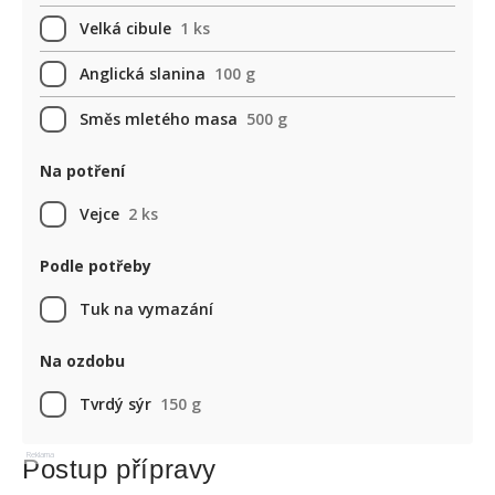
Velká cibule
1 ks
Anglická slanina
100 g
Směs mletého masa
500 g
Na potření
Vejce
2 ks
Podle potřeby
Tuk na vymazání
Na ozdobu
Tvrdý sýr
150 g
Reklama
Postup přípravy