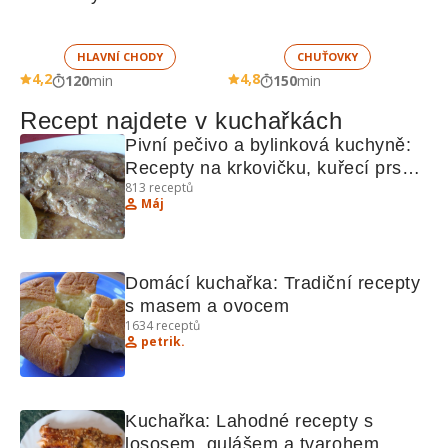
HLAVNÍ CHODY
CHUŤOVKY
4,2
4,8
120
min
150
min
Recept najdete v kuchařkách
Pivní pečivo a bylinková kuchyně: 
Recepty na krkovičku, kuřecí prsa, 
813
receptů
hruškové taštičky, bažanta a krůtí 
Máj
játra
Domácí kuchařka: Tradiční recepty 
s masem a ovocem
1634
receptů
petrik.
Kuchařka: Lahodné recepty s 
lososem, gulášem a tvarohem