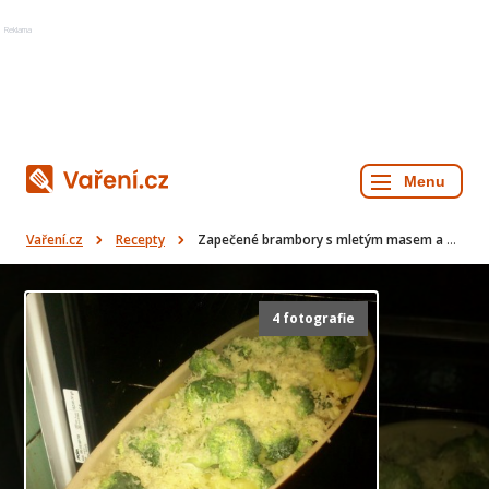
Reklama
Vaření.cz
Recepty
Zapečené brambory s mletým masem a brokolicí
4 fotografie