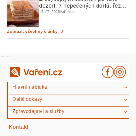
dezert: 7 nepečených dortů, řezů 
15. 07. 2026
Vaření.cz
a koláčů
Zobrazit všechny články
Reklama
Hlavní nabídka
Další odkazy
Zpravodajství a služby
Kontakt