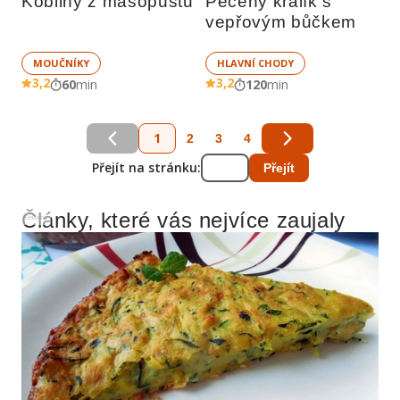
Koblihy z masopustu
Pečený králík s 
vepřovým bůčkem
MOUČNÍKY
HLAVNÍ CHODY
3,2
3,2
60
min
120
min
1
2
3
4
Přejít na stránku:
Přejít
Články, které vás nejvíce zaujaly
Reklama