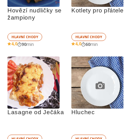
Hovězí nudličky se 
Kotlety pro přátele
žampiony
HLAVNÍ CHODY
HLAVNÍ CHODY
4,0
4,0
90
min
60
min
Lasagne od Ječáka
Hluchec
HLAVNÍ CHODY
HLAVNÍ CHODY