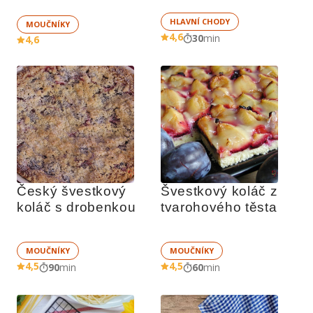
HLAVNÍ CHODY
MOUČNÍKY
4,6
30
min
4,6
Český švestkový 
Švestkový koláč z 
koláč s drobenkou
tvarohového těsta
MOUČNÍKY
MOUČNÍKY
4,5
4,5
90
min
60
min