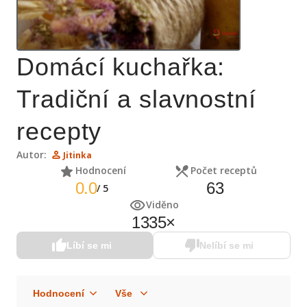
Domácí kuchařka:
Tradiční a slavnostní
recepty
Autor:
Jitinka
Hodnocení
Počet receptů
0.0
63
/
5
Viděno
1335
×
Líbí se mi
Nelíbí se mi