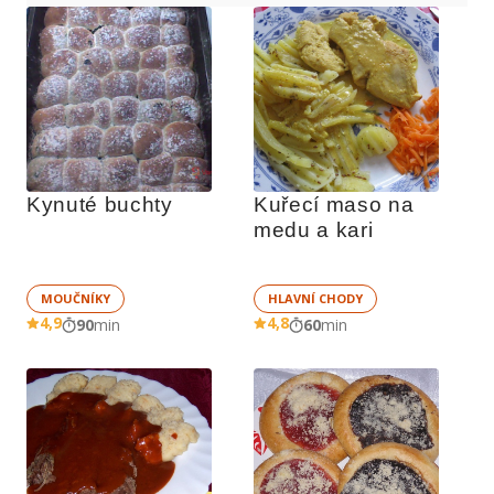
Kynuté buchty
Kuřecí maso na 
medu a kari
MOUČNÍKY
HLAVNÍ CHODY
4,9
4,8
90
min
60
min