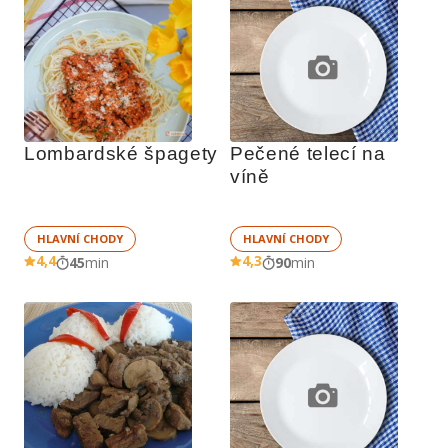
Lombardské špagety
Pečené telecí na 
víně
HLAVNÍ CHODY
HLAVNÍ CHODY
4,4
4,3
45
min
90
min