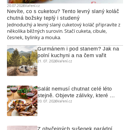
20.07.2026
Vaření.cz
Nevíte, co s cuketou? Tento levný slaný koláč 
chutná božsky teplý i studený
Jednoduchý a levný slaný cuketový koláč připravíte z
několika běžných surovin. Stačí cuketa, cibule,
česnek, bylinky a mouka.
Gurmánem i pod stanem? Jak na 
polní kuchyni a na čem vařit
21. 07. 2026
Vaření.cz
Salát nemusí chutnat celé léto 
stejně. Objevte zálivky, které 
20. 07. 2026
Vaření.cz
využijete i na maso, nudle nebo 
grilovanou zeleninu
Z obyčejných sušenek parádní 