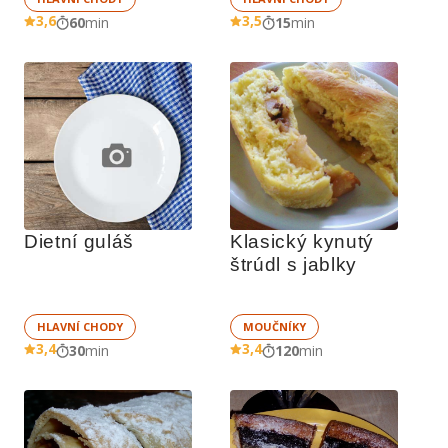
3,6
3,5
60
min
15
min
Dietní guláš
Klasický kynutý 
štrúdl s jablky
HLAVNÍ CHODY
MOUČNÍKY
3,4
3,4
30
min
120
min