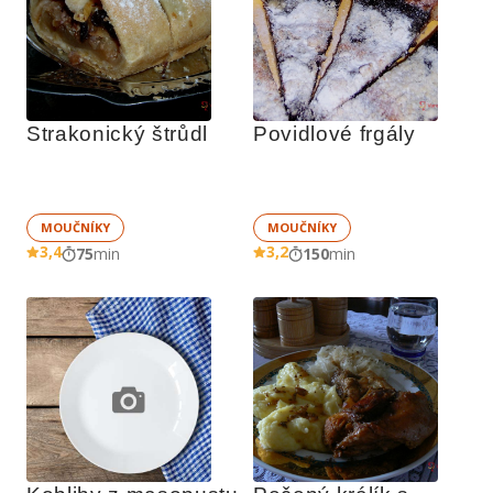
Strakonický štrůdl
Povidlové frgály
MOUČNÍKY
MOUČNÍKY
3,4
3,2
75
min
150
min