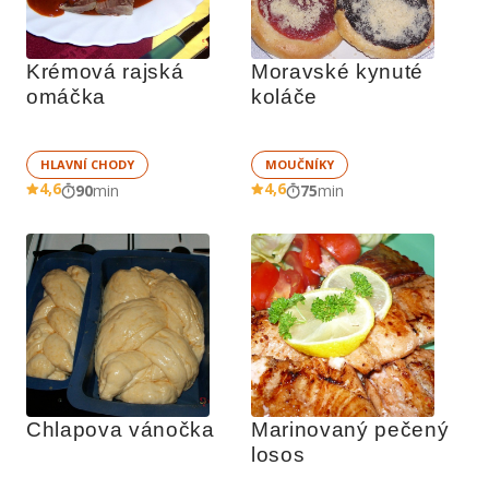
Krémová rajská 
Moravské kynuté 
omáčka
koláče
HLAVNÍ CHODY
MOUČNÍKY
4,6
4,6
90
min
75
min
Chlapova vánočka
Marinovaný pečený 
losos