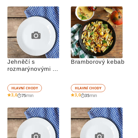
Jehněčí s 
Bramborový kebab
rozmarýnovými 
brambory
HLAVNÍ CHODY
HLAVNÍ CHODY
3,0
3,0
75
min
35
min