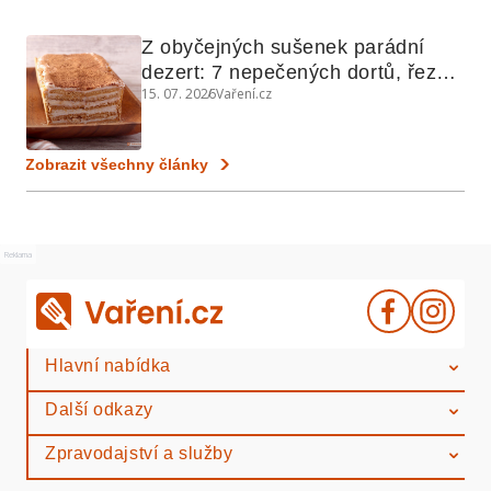
Z obyčejných sušenek parádní 
dezert: 7 nepečených dortů, řezů 
15. 07. 2026
Vaření.cz
a koláčů
Zobrazit všechny články
Reklama
Hlavní nabídka
Další odkazy
Zpravodajství a služby