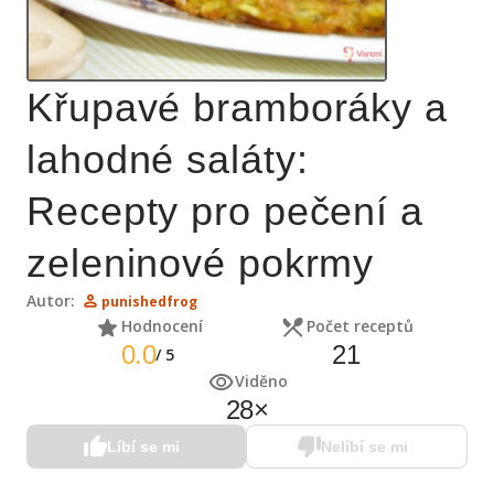
Křupavé bramboráky a
lahodné saláty:
Recepty pro pečení a
zeleninové pokrmy
Autor:
punishedfrog
Hodnocení
Počet receptů
0.0
21
/
5
Viděno
28
×
Líbí se mi
Nelíbí se mi