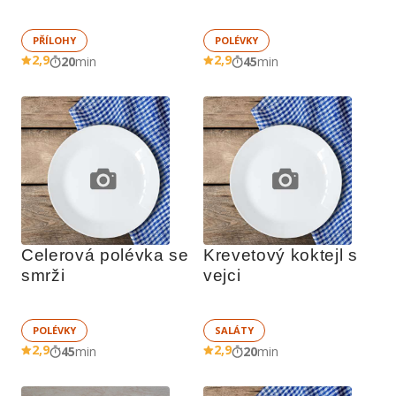
PŘÍLOHY
POLÉVKY
2,9
2,9
20
min
45
min
Celerová polévka se 
Krevetový koktejl s 
smrži
vejci
POLÉVKY
SALÁTY
2,9
2,9
45
min
20
min