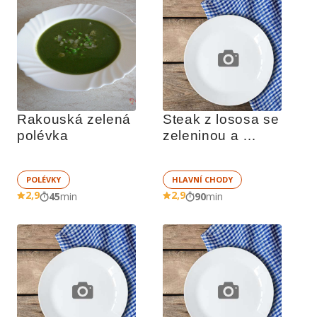
Rakouská zelená 
Steak z lososa se 
polévka
zeleninou a 
krevetovou pěnou
POLÉVKY
HLAVNÍ CHODY
2,9
2,9
45
min
90
min