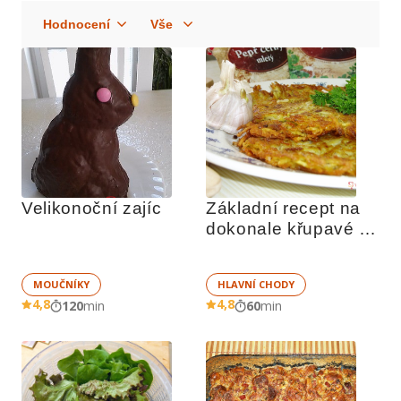
Velikonoční zajíc
Základní recept na 
dokonale křupavé 
bramboráky
MOUČNÍKY
HLAVNÍ CHODY
4,8
4,8
120
min
60
min