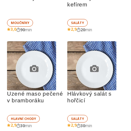
kefírem
MOUČNÍKY
SALÁTY
3,0
2,9
90
min
20
min
Uzené maso pečené 
Hlávkový salát s 
v bramboráku
hořčicí
HLAVNÍ CHODY
SALÁTY
2,9
2,9
30
min
30
min