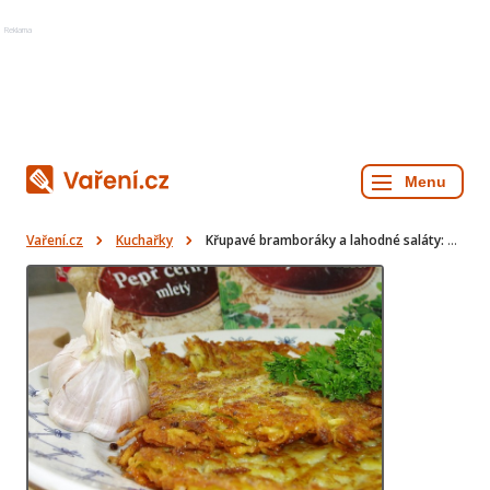
Reklama
Vaření.cz
Kuchařky
Křupavé bramboráky a lahodné saláty: Recepty pro pečení a zeleninové pokrmy