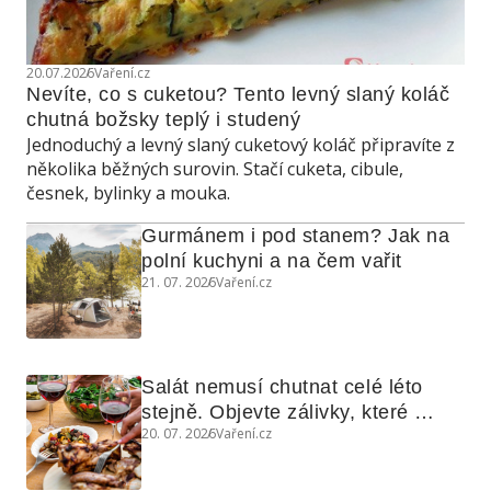
20.07.2026
Vaření.cz
Nevíte, co s cuketou? Tento levný slaný koláč 
chutná božsky teplý i studený
Jednoduchý a levný slaný cuketový koláč připravíte z
několika běžných surovin. Stačí cuketa, cibule,
česnek, bylinky a mouka.
Gurmánem i pod stanem? Jak na 
polní kuchyni a na čem vařit
21. 07. 2026
Vaření.cz
Salát nemusí chutnat celé léto 
stejně. Objevte zálivky, které 
20. 07. 2026
Vaření.cz
využijete i na maso, nudle nebo 
grilovanou zeleninu