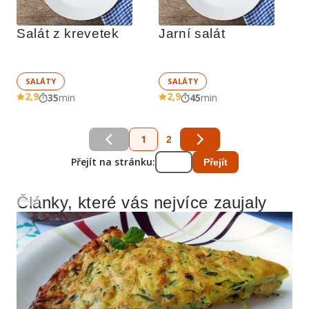
Salát z krevetek
Jarní salát
SALÁTY
SALÁTY
2,9
2,9
35
min
45
min
1
2
Přejít na stránku:
Přejít
Články, které vás nejvíce zaujaly
Reklama