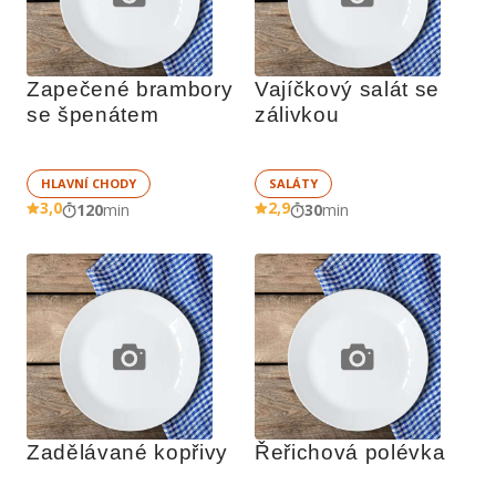
Zapečené brambory 
Vajíčkový salát se 
se špenátem
zálivkou
HLAVNÍ CHODY
SALÁTY
3,0
2,9
120
min
30
min
Zadělávané kopřivy
Řeřichová polévka