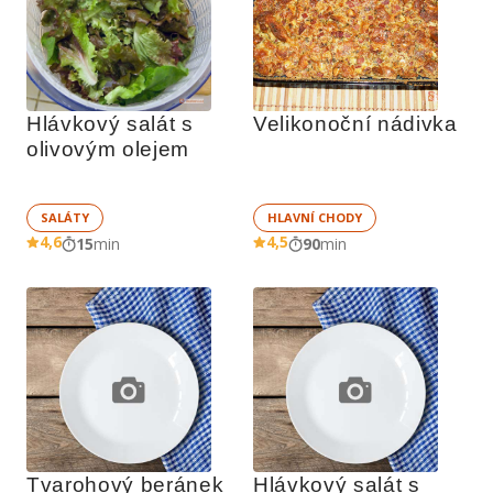
Hlávkový salát s 
Velikonoční nádivka
olivovým olejem
SALÁTY
HLAVNÍ CHODY
4,6
4,5
15
min
90
min
Tvarohový beránek
Hlávkový salát s 