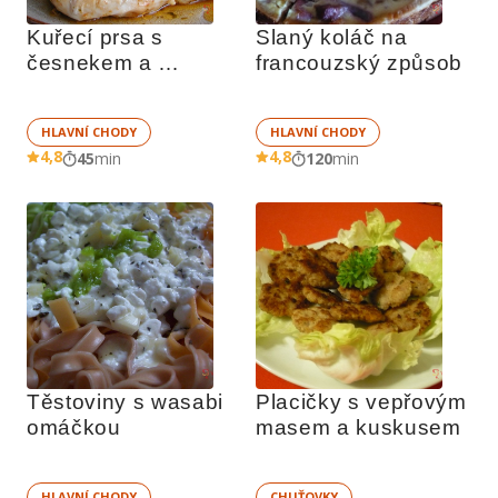
Kuřecí prsa s 
Slaný koláč na 
česnekem a 
francouzský způsob
bazalkou
HLAVNÍ CHODY
HLAVNÍ CHODY
4,8
4,8
45
min
120
min
Těstoviny s wasabi 
Placičky s vepřovým 
omáčkou
masem a kuskusem
HLAVNÍ CHODY
CHUŤOVKY