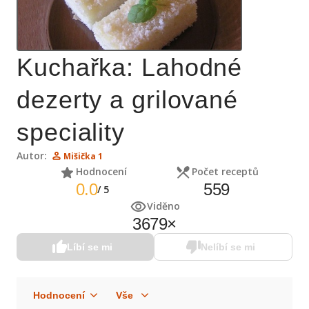
Kuchařka: Lahodné
dezerty a grilované
speciality
Autor:
Mišička 1
Hodnocení
Počet receptů
0.0
559
/
5
Viděno
3679
×
Líbí se mi
Nelíbí se mi