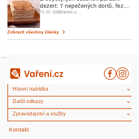
dezert: 7 nepečených dortů, řezů 
15. 07. 2026
Vaření.cz
a koláčů
Zobrazit všechny články
Reklama
Hlavní nabídka
Další odkazy
Zpravodajství a služby
Kontakt