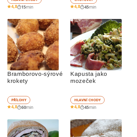
4,8
4,8
15
min
45
min
Bramborovo-sýrové 
Kapusta jako 
krokety
mozeček
PŘÍLOHY
HLAVNÍ CHODY
4,8
4,8
60
min
45
min