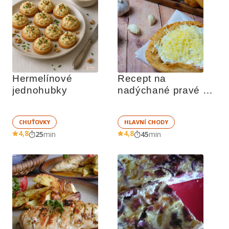
Hermelínové 
Recept na 
jednohubky
nadýchané pravé 
stánkové langoše
CHUŤOVKY
HLAVNÍ CHODY
4,8
4,8
25
min
45
min