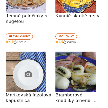
Jemné palačinky s 
Kynuté sladké prsty
nugetou
HLAVNÍ CHODY
MOUČNÍKY
4,9
4,9
30
min
75
min
Marikovská fazolová 
Bramborové 
kapustnica
knedlíky plněné 
čerstvým špenátem