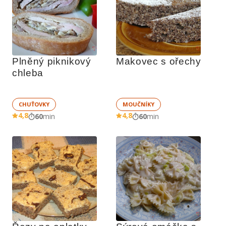
Plněný piknikový 
Makovec s ořechy
chleba
CHUŤOVKY
MOUČNÍKY
4,8
4,8
60
min
60
min