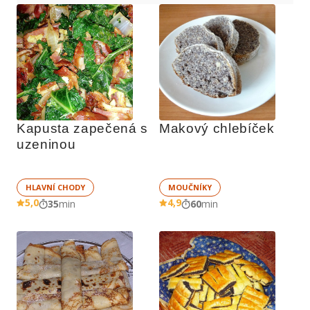
Kapusta zapečená s 
Makový chlebíček
uzeninou
HLAVNÍ CHODY
MOUČNÍKY
5,0
4,9
35
min
60
min