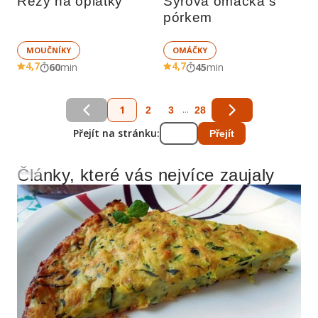
Řezy na oplatky
Sýrová omáčka s 
pórkem
MOUČNÍKY
OMÁČKY
4,7
4,7
60
min
45
min
1
...
2
3
28
Přejít na stránku:
Přejít
Články, které vás nejvíce zaujaly
Reklama