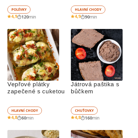
POLÉVKY
HLAVNÍ CHODY
4,9
4,9
120
min
90
min
Vepřové plátky 
Játrová paštika s 
zapečené s cuketou
bůčkem
HLAVNÍ CHODY
CHUŤOVKY
4,8
4,8
60
min
160
min