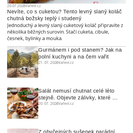
20.07.2026
Vaření.cz
Nevíte, co s cuketou? Tento levný slaný koláč 
chutná božsky teplý i studený
Jednoduchý a levný slaný cuketový koláč připravíte z
několika běžných surovin. Stačí cuketa, cibule,
česnek, bylinky a mouka.
Gurmánem i pod stanem? Jak na 
polní kuchyni a na čem vařit
21. 07. 2026
Vaření.cz
Salát nemusí chutnat celé léto 
stejně. Objevte zálivky, které 
20. 07. 2026
Vaření.cz
využijete i na maso, nudle nebo 
grilovanou zeleninu
Z obyčejných sušenek parádní 