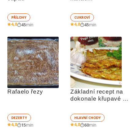
PŘÍLOHY
CUKROVÍ
4,8
4,8
45
min
45
min
Rafaelo řezy
Základní recept na 
dokonale křupavé 
bramboráky
DEZERTY
HLAVNÍ CHODY
4,8
4,8
15
min
60
min