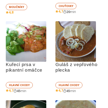
CHUŤOVKY
MOUČNÍKY
4,7
20
min
4,8
Kuřecí prsa v 
Guláš z vepřového 
pikantní omáčce
plecka
HLAVNÍ CHODY
HLAVNÍ CHODY
4,7
4,7
45
min
45
min