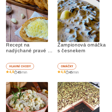
Recept na 
Žampionová omáčka 
nadýchané pravé 
s česnekem
stánkové langoše
HLAVNÍ CHODY
OMÁČKY
4,8
4,8
45
min
45
min