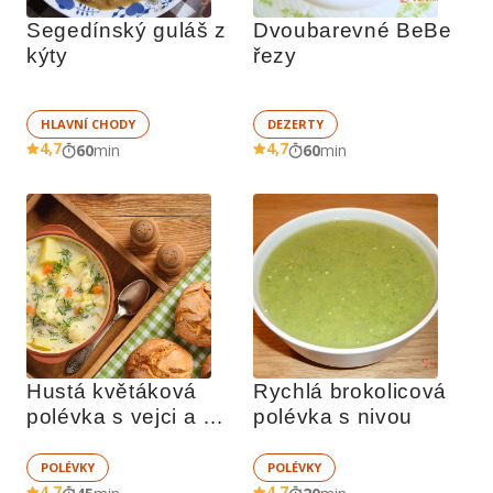
Segedínský guláš z 
Dvoubarevné BeBe 
kýty
řezy
HLAVNÍ CHODY
DEZERTY
4,7
4,7
60
min
60
min
Hustá květáková 
Rychlá brokolicová 
polévka s vejci a 
polévka s nivou 
brambory
POLÉVKY
POLÉVKY
4,7
4,7