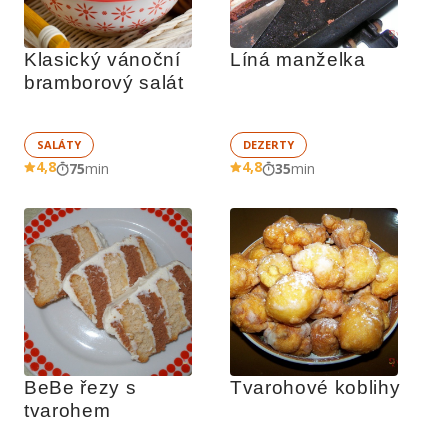
Klasický vánoční 
Líná manželka
bramborový salát
SALÁTY
DEZERTY
4,8
4,8
75
min
35
min
BeBe řezy s 
Tvarohové koblihy
tvarohem