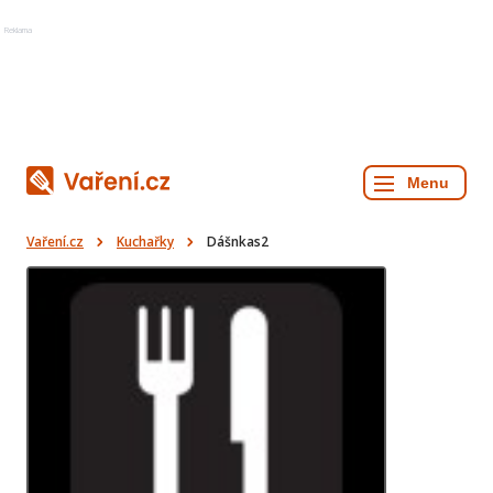
Reklama
Vaření.cz
Kuchařky
Dášnkas2