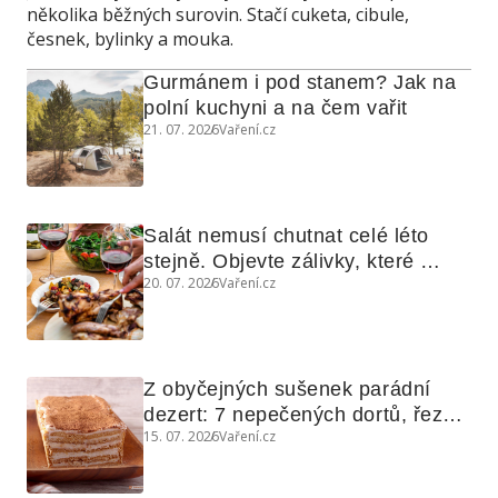
několika běžných surovin. Stačí cuketa, cibule,
česnek, bylinky a mouka.
Gurmánem i pod stanem? Jak na 
polní kuchyni a na čem vařit
21. 07. 2026
Vaření.cz
Salát nemusí chutnat celé léto 
stejně. Objevte zálivky, které 
20. 07. 2026
Vaření.cz
využijete i na maso, nudle nebo 
grilovanou zeleninu
Z obyčejných sušenek parádní 
dezert: 7 nepečených dortů, řezů 
15. 07. 2026
Vaření.cz
a koláčů