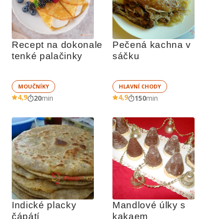
Recept na dokonale 
Pečená kachna v 
tenké palačinky
sáčku
MOUČNÍKY
HLAVNÍ CHODY
4,9
4,9
20
min
150
min
Indické placky 
Mandlové úlky s 
čápátí
kakaem