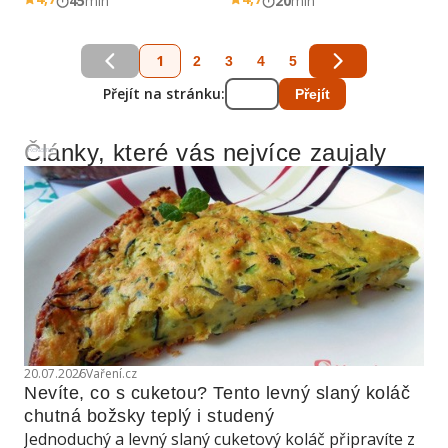
45
min
20
min
1
2
3
4
5
Přejít na stránku:
Přejít
Články, které vás nejvíce zaujaly
Reklama
20.07.2026
Vaření.cz
Nevíte, co s cuketou? Tento levný slaný koláč 
chutná božsky teplý i studený
Jednoduchý a levný slaný cuketový koláč připravíte z