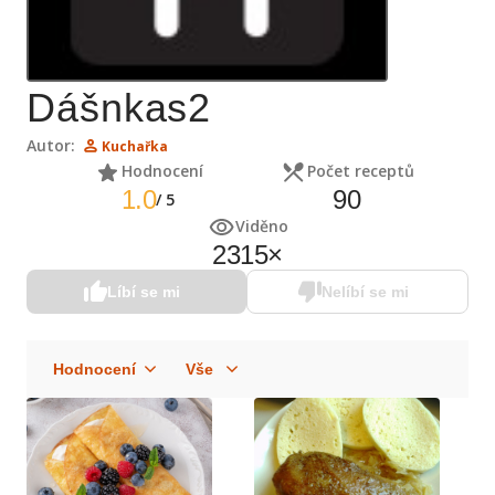
Dášnkas2
Autor:
Kuchařka
Hodnocení
Počet receptů
1.0
90
/
5
Viděno
2315
×
Líbí se mi
Nelíbí se mi