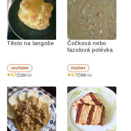
Těsto na langoše
Čočková nebo 
fazolová polévka
CHUŤOVKY
POLÉVKY
4,7
4,7
20
min
90
min