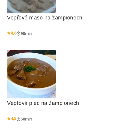
Vepřové maso na žampionech
4,6
90
min
Vepřová plec na žampionech
4,5
60
min