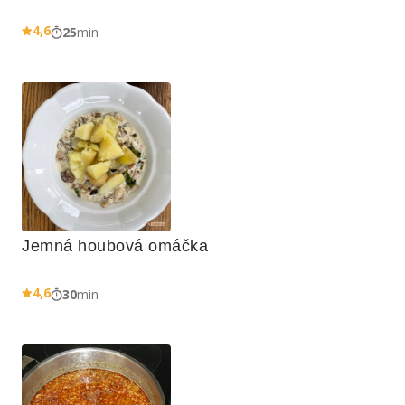
4,6
25
min
Jemná houbová omáčka
4,6
30
min