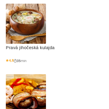
Pravá jihočeská kulajda
4,8
35
min
Reklama