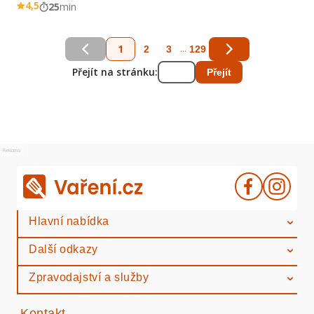
4,5
25
min
1
...
2
3
129
Přejít na stránku:
Přejít
Reklama
Hlavní nabídka
Další odkazy
Zpravodajství a služby
Kontakt