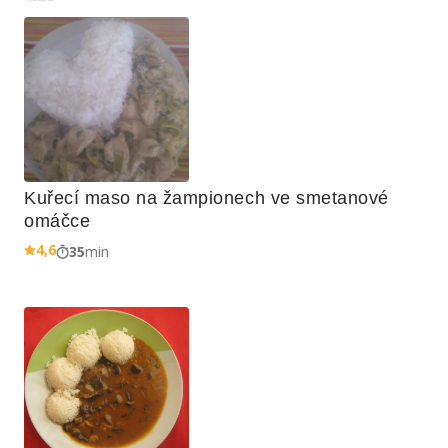
Kuřecí maso na žampionech ve smetanové 
omáčce
4,6
35
min