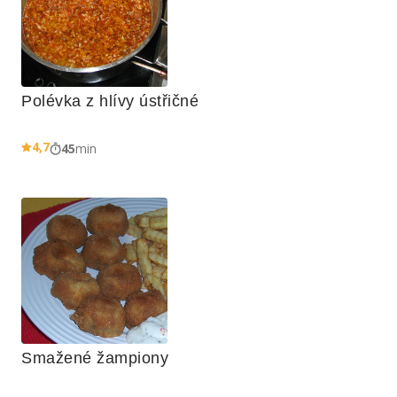
Polévka z hlívy ústřičné
4,7
45
min
Smažené žampiony