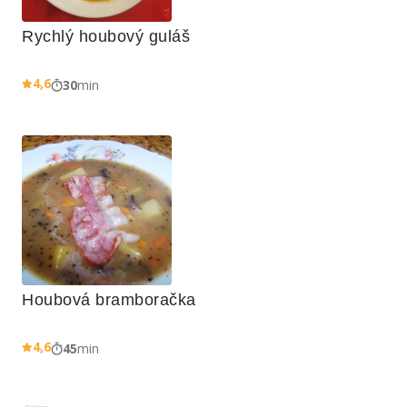
Rychlý houbový guláš
4,6
30
min
Houbová bramboračka
4,6
45
min