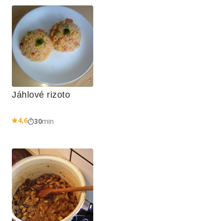
Jáhlové rizoto
4,6
30
min