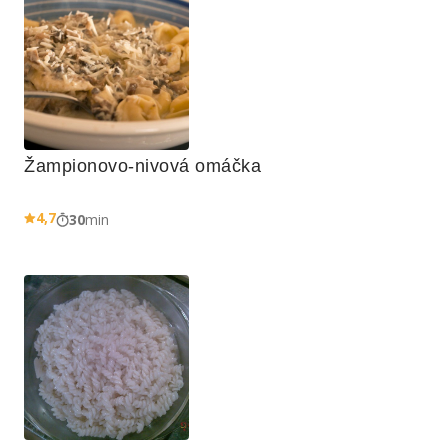
Žampionovo-nivová omáčka
4,7
30
min