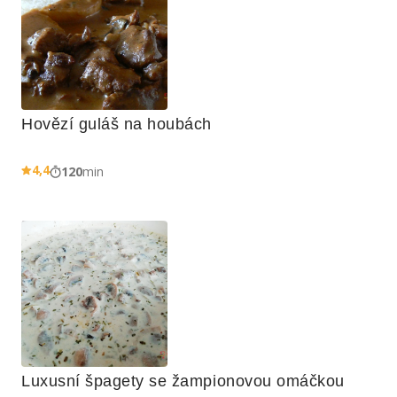
Hovězí guláš na houbách
4,4
120
min
Luxusní špagety se žampionovou omáčkou 