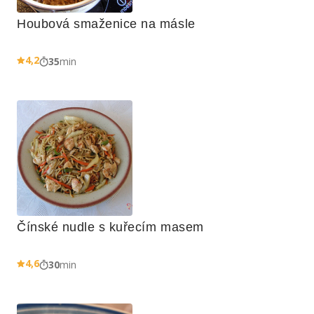
Houbová smaženice na másle
4,2
35
min
Čínské nudle s kuřecím masem
4,6
30
min