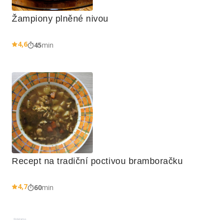
Žampiony plněné nivou
4,6
45
min
Recept na tradiční poctivou bramboračku
4,7
60
min
Reklama