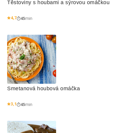
Těstoviny s houbami a sýrovou omáčkou
4,7
45
min
Smetanová houbová omáčka
3,1
45
min