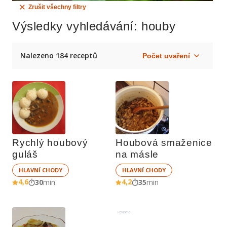
Zrušit všechny filtry
Výsledky vyhledávání
: houby
Nalezeno 184 receptů
Rychlý houbový 
Houbová smaženice 
guláš
na másle
HLAVNÍ CHODY
HLAVNÍ CHODY
4,6
4,2
30
min
35
min
Reklama