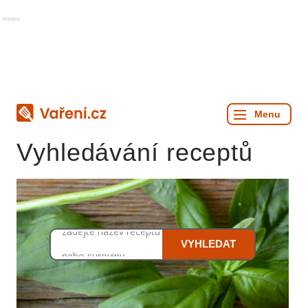
Reklama
Vyhledávání receptů
zadejte název receptu
VYHLEDAT
nebo suroviny