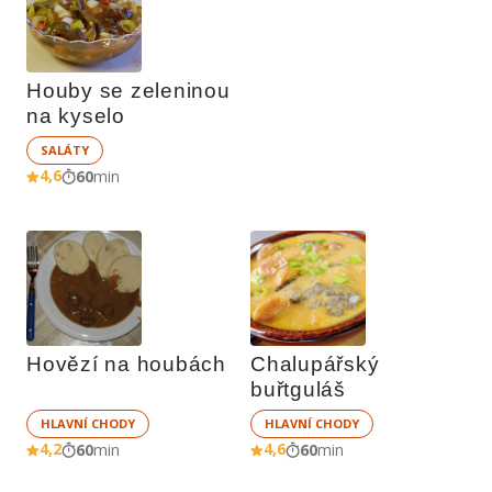
Houby se zeleninou 
na kyselo
SALÁTY
4,6
60
min
Hovězí na houbách
Chalupářský 
buřtguláš
HLAVNÍ CHODY
HLAVNÍ CHODY
4,2
4,6
60
min
60
min