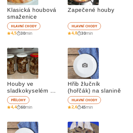
Klasická houbová 
Zapečené houby
smaženice
HLAVNÍ CHODY
HLAVNÍ CHODY
4,5
4,8
30
min
30
min
Houby ve 
Hřib žlučník 
sladkokyselém 
(hořčák) na slanině
nálevu
PŘÍLOHY
HLAVNÍ CHODY
4,4
2,6
60
min
45
min