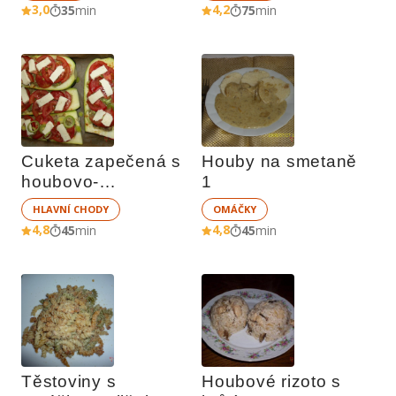
3,0
4,2
35
min
75
min
Cuketa zapečená s 
Houby na smetaně 
houbovo-
1
zeleninovou směsí
HLAVNÍ CHODY
OMÁČKY
4,8
4,8
45
min
45
min
Těstoviny s 
Houbové rizoto s 