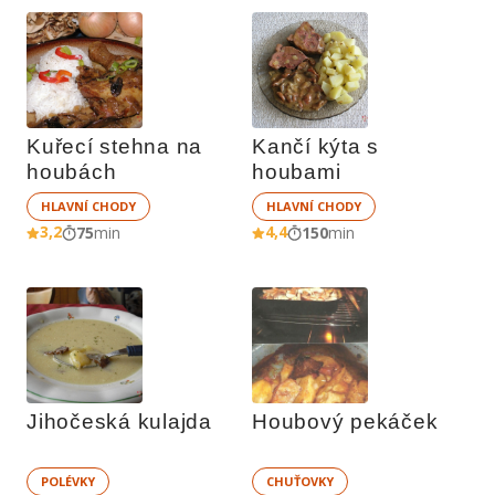
Kuřecí stehna na 
Kančí kýta s 
houbách
houbami
HLAVNÍ CHODY
HLAVNÍ CHODY
3,2
4,4
75
min
150
min
Jihočeská kulajda
Houbový pekáček
POLÉVKY
CHUŤOVKY