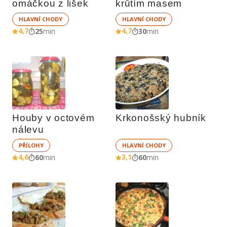
omáčkou z lišek
krůtím masem
HLAVNÍ CHODY
HLAVNÍ CHODY
4,7
4,7
25
min
30
min
Houby v octovém 
Krkonošský hubník
nálevu
PŘÍLOHY
HLAVNÍ CHODY
4,6
3,1
60
min
60
min