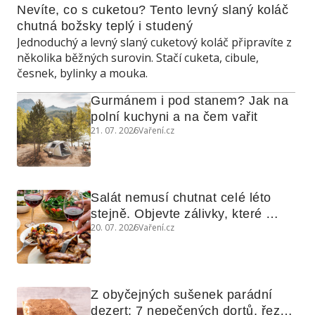
Nevíte, co s cuketou? Tento levný slaný koláč 
chutná božsky teplý i studený
Jednoduchý a levný slaný cuketový koláč připravíte z
několika běžných surovin. Stačí cuketa, cibule,
česnek, bylinky a mouka.
Gurmánem i pod stanem? Jak na 
polní kuchyni a na čem vařit
21. 07. 2026
Vaření.cz
Salát nemusí chutnat celé léto 
stejně. Objevte zálivky, které 
20. 07. 2026
Vaření.cz
využijete i na maso, nudle nebo 
grilovanou zeleninu
Z obyčejných sušenek parádní 
dezert: 7 nepečených dortů, řezů 