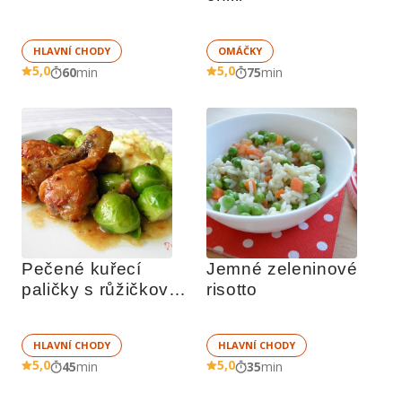
HLAVNÍ CHODY
OMÁČKY
5,0
5,0
60
min
75
min
Pečené kuřecí 
Jemné zeleninové 
paličky s růžičkovou 
risotto
kapustou
HLAVNÍ CHODY
HLAVNÍ CHODY
5,0
5,0
45
min
35
min