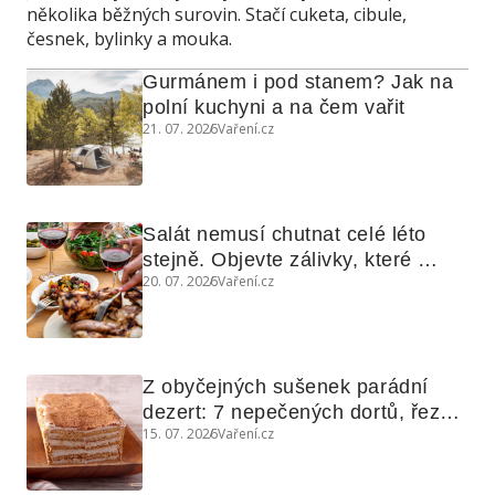
několika běžných surovin. Stačí cuketa, cibule,
česnek, bylinky a mouka.
Gurmánem i pod stanem? Jak na 
polní kuchyni a na čem vařit
21. 07. 2026
Vaření.cz
Salát nemusí chutnat celé léto 
stejně. Objevte zálivky, které 
20. 07. 2026
Vaření.cz
využijete i na maso, nudle nebo 
grilovanou zeleninu
Z obyčejných sušenek parádní 
dezert: 7 nepečených dortů, řezů 
15. 07. 2026
Vaření.cz
a koláčů