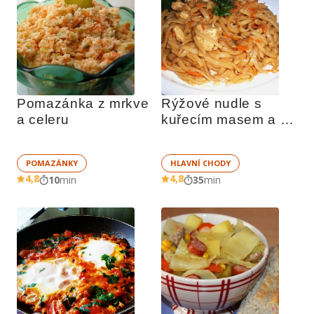
Pomazánka z mrkve 
Rýžové nudle s 
a celeru
kuřecím masem a 
mrkví
POMAZÁNKY
HLAVNÍ CHODY
4,8
4,8
10
min
35
min