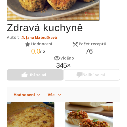
Zdravá kuchyně
Autor:
Jana Matoušková
Hodnocení
Počet receptů
0.0
76
/
5
Viděno
345
×
Líbí se mi
Nelíbí se mi