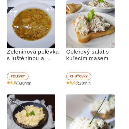
Zeleninová polévka 
Celerový salát s 
s luštěninou a 
kuřecím masem
ovesnými vločkami
POLÉVKY
CHUŤOVKY
5,0
5,0
30
min
30
min