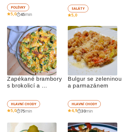
POLÉVKY
SALÁTY
5,0
45
min
5,0
Zapékané brambory 
Bulgur se zeleninou 
s brokolicí a 
a parmazánem
smetanou 
HLAVNÍ CHODY
HLAVNÍ CHODY
5,0
4,9
75
min
30
min