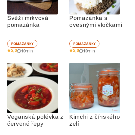
Svěží mrkvová 
Pomazánka s 
pomazánka
ovesnými vločkami
POMAZÁNKY
POMAZÁNKY
5,0
5,0
10
min
10
min
Veganská polévka z 
Kimchi z čínského 
červené řepy
zelí 