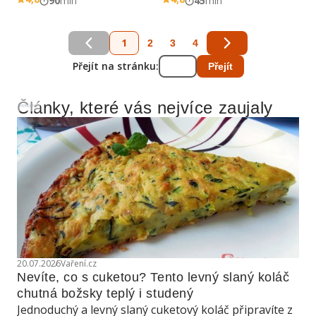
90
min
45
min
1
2
3
4
Přejít na stránku:
Přejít
Články, které vás nejvíce zaujaly
Reklama
20.07.2026
Vaření.cz
Nevíte, co s cuketou? Tento levný slaný koláč 
chutná božsky teplý i studený
Jednoduchý a levný slaný cuketový koláč připravíte z