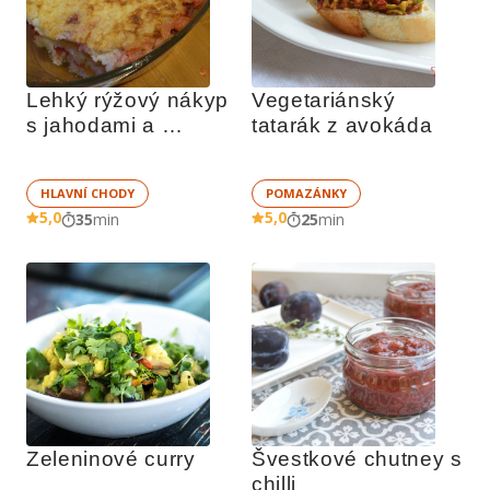
Lehký rýžový nákyp 
Vegetariánský 
s jahodami a 
tatarák z avokáda
ovocem
HLAVNÍ CHODY
POMAZÁNKY
5,0
5,0
35
min
25
min
Zeleninové curry
Švestkové chutney s 
chilli