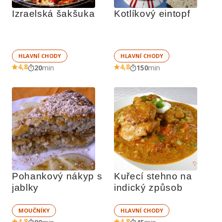
Izraelská šakšuka
Kotlíkový eintopf
HLAVNÍ CHODY
HLAVNÍ CHODY
4,8
4,8
20
min
150
min
Pohankový nákyp s 
Kuřecí stehno na 
jablky
indický způsob
MOUČNÍKY
HLAVNÍ CHODY
4,8
4,8