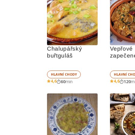
Chalupářský 
Vepřové 
buřtguláš
zapečené
brambory
Živánsk
HLAVNÍ CHODY
HLAVNÍ CH
4,6
4,6
60
min
120
m