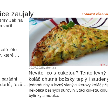
íce zaujaly
Zobrazit všechn
em? Jak na 
 vařit
elé léto 
, které 
udle nebo 
20.07.2026
Vaření.cz
Nevíte, co s cuketou? Tento levný s
koláč chutná božsky teplý i studen
 parádní 
ortů, řezů a 
Jednoduchý a levný slaný cuketový koláč při
několika běžných surovin. Stačí cuketa, cibu
bylinky a mouka.