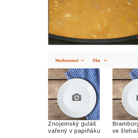
Znojemský guláš 
Brambor
vařený v papiňáku
ve šleha