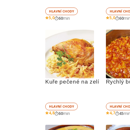
HLAVNÍ CHODY
HLAVNÍ CH
5,0
5,0
60
min
60
mi
Kuře pečené na zelí
Rychlý b
HLAVNÍ CHODY
HLAVNÍ CH
4,8
4,7
60
min
45
mi