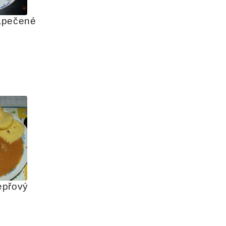
pečené 
přový 