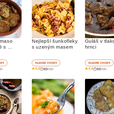
maso 
Nejlepší šunkofleky 
Guláš v tlak
 s 
s uzeným masem
hrnci
 ala 
á
ODY
HLAVNÍ CHODY
HLAVNÍ CHODY
4,6
4,6
in
60
min
60
min