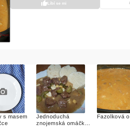
Líbí se mi
y s masem 
Jednoduchá 
Fazolková 
čce
znojemská omáčka s 
vejcem a okurkami