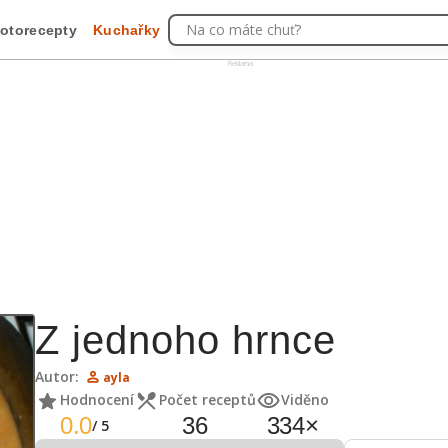
Na co máte chuť?
otorecepty
Kuchařky
Reklama
Z jednoho hrnce
Autor:
ayla
Hodnocení
Počet receptů
Viděno
0.0
36
334
×
/
5