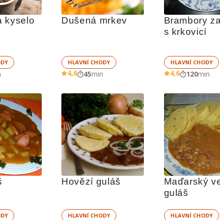
 kyselo
Dušená mrkev
Brambory za
s krkovicí
ODY
HLAVNÍ CHODY
HLAVNÍ CHODY
4,6
4,6
n
45
min
120
min
š
Hovězí guláš
Maďarský ve
guláš
ODY
HLAVNÍ CHODY
HLAVNÍ CHODY