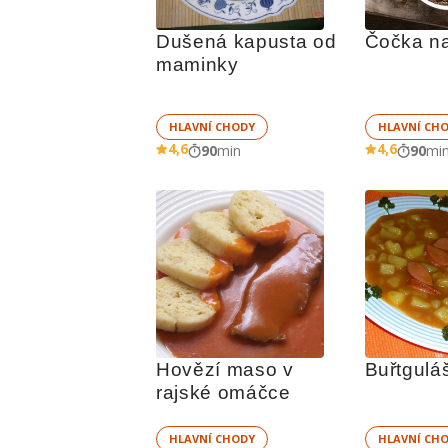
Dušená kapusta od 
Čočka na
maminky
HLAVNÍ CHODY
HLAVNÍ CH
4,6
4,6
90
min
90
mi
Hovězí maso v 
Buřtgulá
rajské omáčce
HLAVNÍ CHODY
HLAVNÍ CH