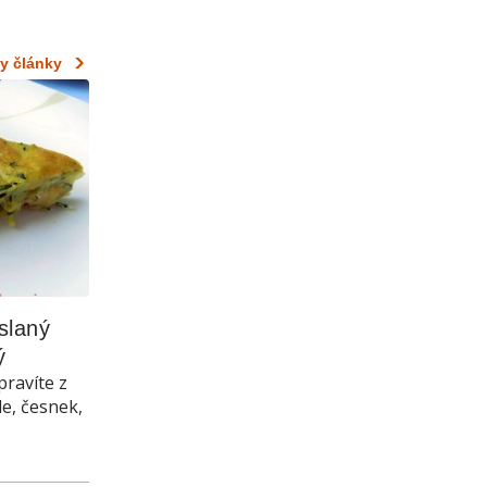
y články
laný 
ý
pravíte z
le, česnek,