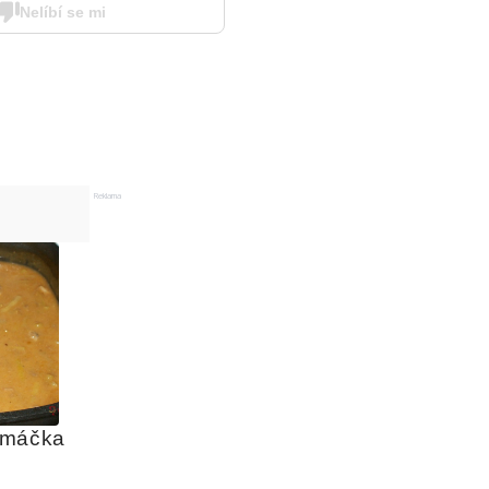
Nelíbí se mi
Reklama
omáčka