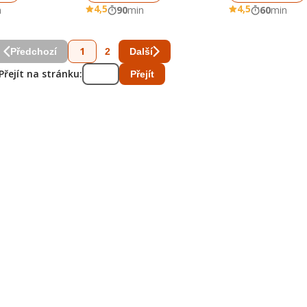
4,5
4,5
n
90
min
60
min
1
2
Předchozí
Další
Přejít na stránku:
Přejít