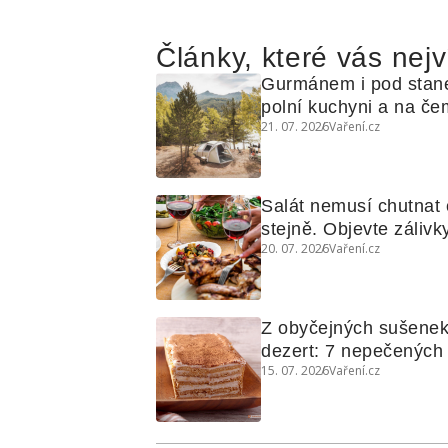
Články, které vás nejv
Gurmánem i pod stan
polní kuchyni a na čem
21. 07. 2026
Vaření.cz
Salát nemusí chutnat c
stejně. Objevte zálivky
20. 07. 2026
Vaření.cz
využijete i na maso, n
grilovanou zeleninu
Z obyčejných sušenek
dezert: 7 nepečených d
15. 07. 2026
Vaření.cz
koláčů