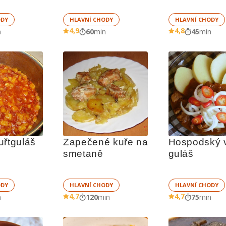
ODY
HLAVNÍ CHODY
HLAVNÍ CHODY
4,9
4,8
n
60
min
45
min
uřtguláš
Zapečené kuře na 
Hospodský v
smetaně
guláš
ODY
HLAVNÍ CHODY
HLAVNÍ CHODY
4,7
4,7
n
120
min
75
min