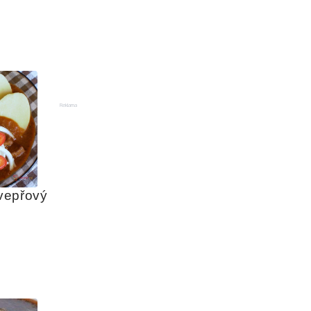
Reklama
epřový 