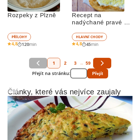
Rozpeky z Plzně
Recept na 
nadýchané pravé 
stánkové langoše
PŘÍLOHY
HLAVNÍ CHODY
4,8
4,8
120
min
45
min
1
...
2
3
59
Přejít na stránku:
Přejít
Články, které vás nejvíce zaujaly
Reklama