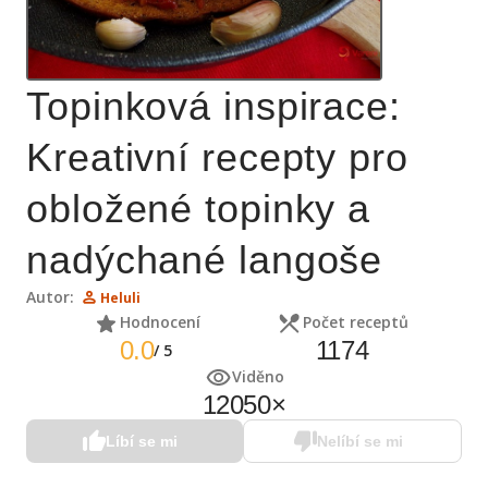
Topinková inspirace:
Kreativní recepty pro
obložené topinky a
nadýchané langoše
Autor:
Heluli
Hodnocení
Počet receptů
0.0
1174
/
5
Viděno
12050
×
Líbí se mi
Nelíbí se mi