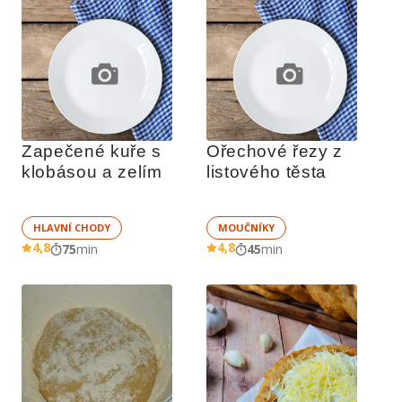
Zapečené kuře s 
Ořechové řezy z 
klobásou a zelím
listového těsta
HLAVNÍ CHODY
MOUČNÍKY
4,8
4,8
75
min
45
min