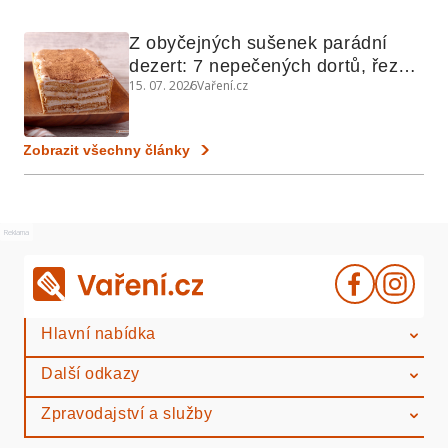
Z obyčejných sušenek parádní 
dezert: 7 nepečených dortů, řezů 
15. 07. 2026
Vaření.cz
a koláčů
Zobrazit všechny články
Reklama
Hlavní nabídka
Další odkazy
Zpravodajství a služby