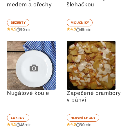
medem a ořechy
šlehačkou
DEZERTY
MOUČNÍKY
4,9
4,9
90
min
45
min
Nugátové koule
Zapečené brambory 
v pánvi
CUKROVÍ
HLAVNÍ CHODY
4,9
4,9
45
min
30
min