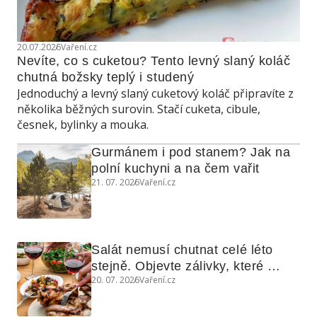
20.07.2026
Vaření.cz
Nevíte, co s cuketou? Tento levný slaný koláč 
chutná božsky teplý i studený
Jednoduchý a levný slaný cuketový koláč připravíte z
několika běžných surovin. Stačí cuketa, cibule,
česnek, bylinky a mouka.
Gurmánem i pod stanem? Jak na 
polní kuchyni a na čem vařit
21. 07. 2026
Vaření.cz
Salát nemusí chutnat celé léto 
stejně. Objevte zálivky, které 
20. 07. 2026
Vaření.cz
využijete i na maso, nudle nebo 
grilovanou zeleninu