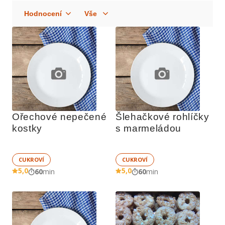
Ořechové nepečené 
Šlehačkové rohlíčky 
kostky
s marmeládou
CUKROVÍ
CUKROVÍ
5,0
5,0
60
min
60
min