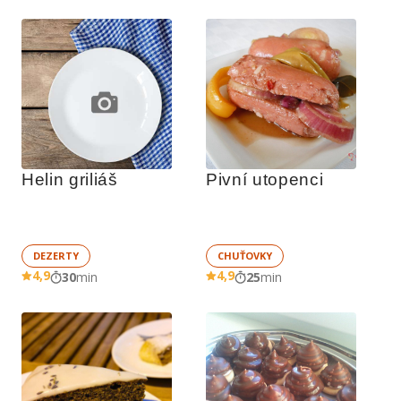
Helin griliáš
Pivní utopenci
DEZERTY
CHUŤOVKY
4,9
4,9
30
min
25
min