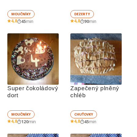
MOUČNÍKY
DEZERTY
4,8
4,8
45
min
90
min
Super čokoládový 
Zapečený plněný 
dort
chléb
MOUČNÍKY
CHUŤOVKY
4,8
4,8
120
min
45
min