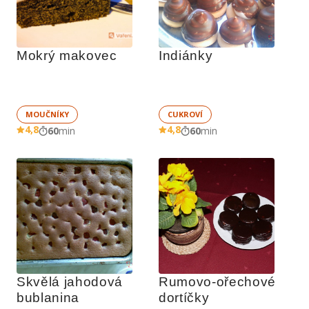
Mokrý makovec
Indiánky
MOUČNÍKY
CUKROVÍ
4,8
4,8
60
min
60
min
Skvělá jahodová 
Rumovo-ořechové 
bublanina
dortíčky