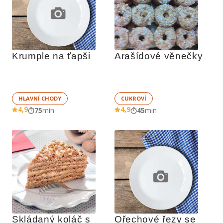
Krumple na ťapši
Arašídové věnečky
HLAVNÍ CHODY
CUKROVÍ
4,9
4,9
75
min
45
min
Skládaný koláč s 
Ořechové řezy se 