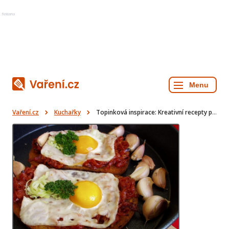
Reklama
Vaření.cz
Kuchařky
Topinková inspirace: Kreativní recepty pro obložené topinky a nadýchané langoše