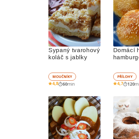
Sypaný tvarohový 
Domácí h
koláč s jablky
hamburg
MOUČNÍKY
PŘÍLOHY
4,8
4,7
60
min
120
m