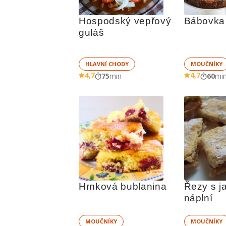
Hospodský vepřový 
Bábovka
guláš
HLAVNÍ CHODY
MOUČNÍKY
4,7
4,7
75
min
60
mi
Hrnková bublanina
Řezy s j
náplní
MOUČNÍKY
MOUČNÍKY