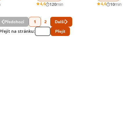
4,6
4,6
n
120
min
10
min
1
2
Předchozí
Další
Přejít na stránku:
Přejít