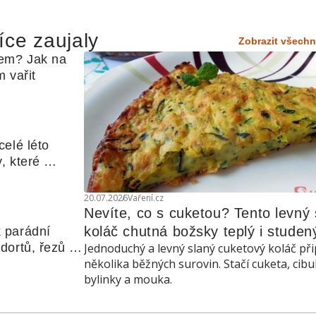
íce zaujaly
Zobrazit všechn
em? Jak na 
 vařit
elé léto 
, které 
udle nebo 
20.07.2026
Vaření.cz
Nevíte, co s cuketou? Tento levný s
koláč chutná božsky teplý i studen
 parádní 
ortů, řezů a 
Jednoduchý a levný slaný cuketový koláč při
několika běžných surovin. Stačí cuketa, cibu
bylinky a mouka.