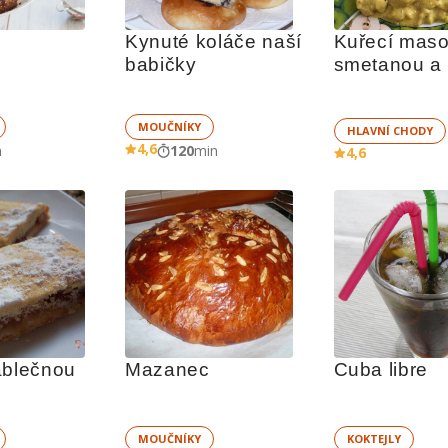
Kynuté koláče naší 
Kuřecí maso
babičky
smetanou a 
MOUČNÍKY
HLAVNÍ CHODY
4,6
n
120
min
4,6
ablečnou 
Mazanec
Cuba libre
MOUČNÍKY
KOKTEJLY