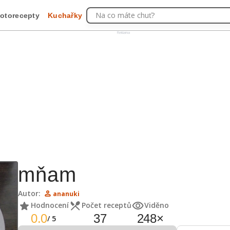
Na co máte chuť?
otorecepty
Kuchařky
Reklama
mňam
Autor:
ananuki
Hodnocení
Počet receptů
Viděno
0.0
37
248
×
/
5