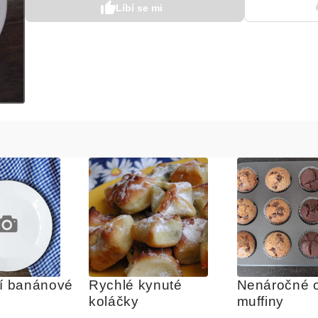
Líbí se mi
cí banánové 
Rychlé kynuté 
Nenáročné o
koláčky
muffiny