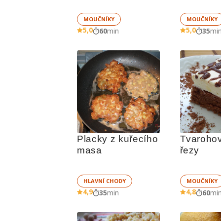
MOUČNÍKY
MOUČNÍKY
5,0
5,0
60
min
35
mi
Placky z kuřecího 
Tvarohov
masa
řezy
HLAVNÍ CHODY
MOUČNÍKY
4,9
4,8
35
min
60
mi