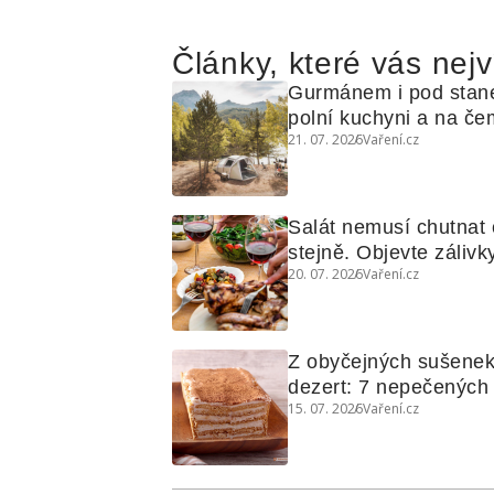
Články, které vás nejv
Gurmánem i pod stan
polní kuchyni a na čem
21. 07. 2026
Vaření.cz
Salát nemusí chutnat c
stejně. Objevte zálivky
20. 07. 2026
Vaření.cz
využijete i na maso, n
grilovanou zeleninu
Z obyčejných sušenek
dezert: 7 nepečených d
15. 07. 2026
Vaření.cz
koláčů