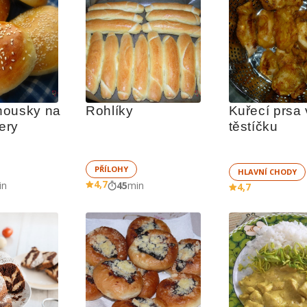
ousky na 
Rohlíky
Kuřecí prsa v
ery
těstíčku
PŘÍLOHY
HLAVNÍ CHODY
4,7
in
45
min
4,7