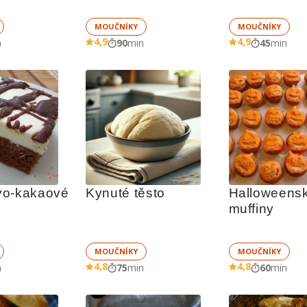
MOUČNÍKY
MOUČNÍKY
4,9
4,9
n
90
min
45
min
o-kakaové 
Kynuté těsto
Halloweensk
muffiny
MOUČNÍKY
MOUČNÍKY
4,8
4,8
n
75
min
60
min