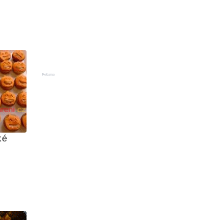
Reklama
é 