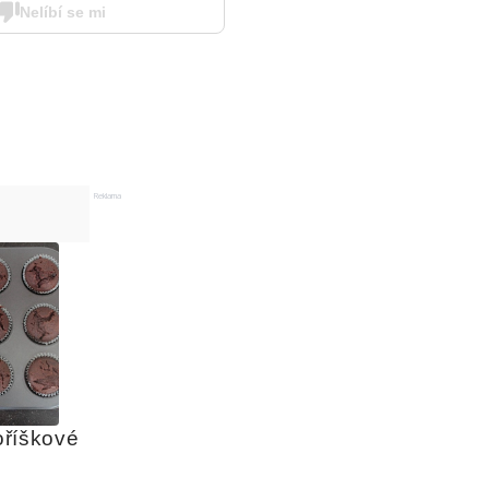
Nelíbí se mi
Reklama
říškové 