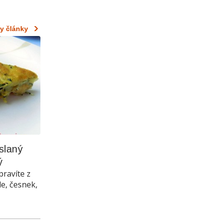
y články
laný 
ý
pravíte z
le, česnek,