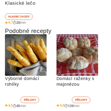
Klasické lečo
HLAVNÍ CHODY
4,7
20
min
Podobné recepty
Výborné domácí 
Domácí raženky s 
rohlíky
majonézou
PŘÍLOHY
PŘÍLOHY
4,5
4,0
45
min
120
min