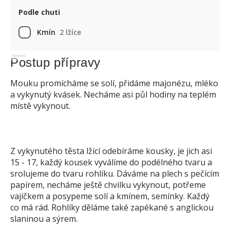
Podle chuti
Kmín
2 lžíce
Reklama
Postup přípravy
Mouku promícháme se solí, přidáme majonézu, mléko
a vykynutý kvásek. Necháme asi půl hodiny na teplém
místě vykynout.
Z vykynutého těsta lžící odebíráme kousky, je jich asi
15 - 17, každý kousek vyválíme do podélného tvaru a
srolujeme do tvaru rohlíku. Dáváme na plech s pečícím
papírem, necháme ještě chvilku vykynout, potřeme
vajíčkem a posypeme solí a kmínem, semínky. Každý
co má rád. Rohlíky děláme také zapékané s anglickou
slaninou a sýrem.