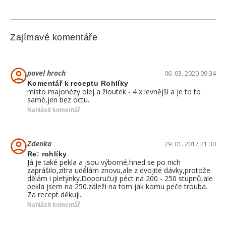
Zajímavé komentáře
pavel hroch
06. 03. 2020 09:34
Komentář k receptu Rohlíky
místo majonézy olej a žloutek - 4 x levnější a je to to
samé,jen bez octu..
Nahlásit komentář
Zdenka
29. 01. 2017 21:30
Re: rohlíky
Já je také pekla a jsou výborné,hned se po nich
zaprášilo,zítra udělám znovu,ale z dvojité dávky,protože
dělám i pletýnky.Doporučuji péct na 200 - 250 stupnů,ale
pekla jsem na 250.záleží na tom jak komu peče trouba.
Za recept děkuji..
Nahlásit komentář