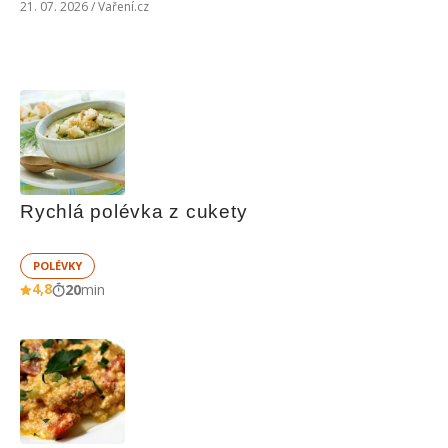
21. 07. 2026 / Vaření.cz
Rychlá polévka z cukety
POLÉVKY
4,8
20
min