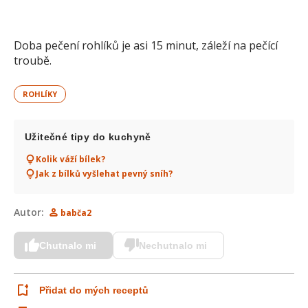
Doba pečení rohlíků je asi 15 minut, záleží na pečící
troubě.
ROHLÍKY
Užitečné tipy do kuchyně
Kolik váží bílek?
Jak z bílků vyšlehat pevný sníh?
Autor:
babča2
Chutnalo mi
Nechutnalo mi
Přidat do mých receptů