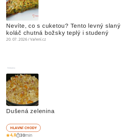
Nevíte, co s cuketou? Tento levný slaný 
koláč chutná božsky teplý i studený
20. 07. 2026 / Vaření.cz
Reklama
Dušená zelenina
HLAVNÍ CHODY
4,8
30
min