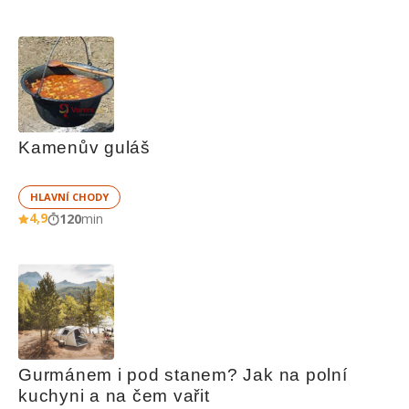
Kamenův guláš
HLAVNÍ CHODY
4,9
120
min
Gurmánem i pod stanem? Jak na polní 
kuchyni a na čem vařit