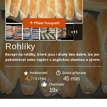
Přidat fotografii
+
11
Rohlíky
Recept na rohlíky, které jsou i druhý den dobré, lze jen
pokmínovat nebo zapéct s anglickou slaninou a sýrem.
Hodnocení
Doba přípravy
4.7
45
min
/ 5 (74x)
Chutnalo
19
x