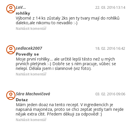
LoV...
22. 03. 2016 13:14
rohlíky
Výborné z 14 ks zůstaly 2ks jen ty tvary mají do rohlíků
daleko,ale nikomu to nevadilo :-)
Nahlásit komentář
sedlacek2007
18. 02. 2016 16:42
Povedly se
Moje první rohlíky.... ale určitě lepší těsto než u mých
prvních pletýnek :-) Dobře se s ním pracuje, vůbec se
nelepí. Dělala jsem i slaninové (viz foto).
Nahlásit komentář
Sára Machovičová
03. 02. 2016 09:06
Dotaz
Mám jeden doaz na tento recept. V ingrediencích je
napsaná majonéza, proto se chci zeptat jestly tam nejde
nějak extra cítit. Předem děkuji za odpověd! :)
Nahlásit komentář