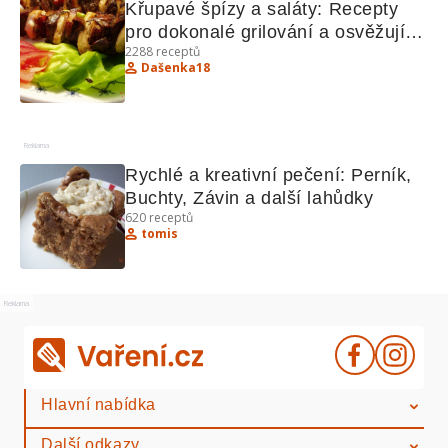
Křupavé špízy a saláty: Recepty 
pro dokonalé grilování a osvěžující 
2288
receptů
saláty
Dašenka18
Reklama
Rychlé a kreativní pečení: Perník, 
Buchty, Závin a další lahůdky
620
receptů
tomis
Reklama
Hlavní nabídka
Další odkazy