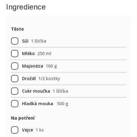
Ingredience
Těsto
Sůl
1 lžička
Mléko
250 ml
Majonéza
100 g
Droždí
1/2 kostky
Cukr moučka
1 lžička
Hladká mouka
500 g
Na potření
Vejce
1 ks