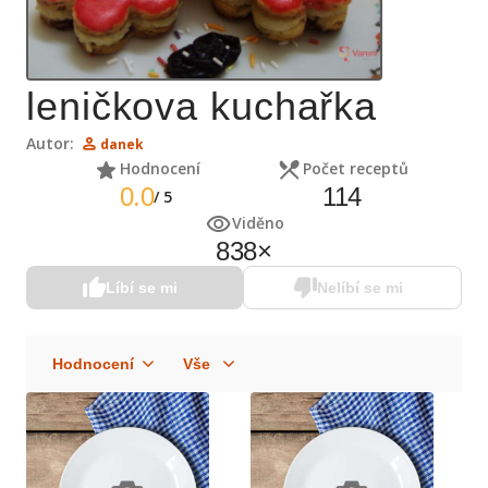
leničkova kuchařka
Autor:
danek
Hodnocení
Počet receptů
0.0
114
/
5
Viděno
838
×
Líbí se mi
Nelíbí se mi