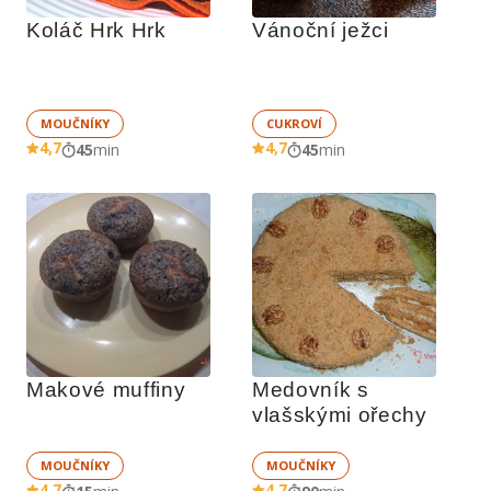
Koláč Hrk Hrk
Vánoční ježci
MOUČNÍKY
CUKROVÍ
4,7
4,7
45
min
45
min
Makové muffiny
Medovník s 
vlašskými ořechy
MOUČNÍKY
MOUČNÍKY
4,7
4,7