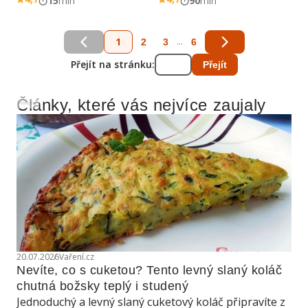
15
min
90
min
1
...
2
3
6
Přejít na stránku:
Přejít
Články, které vás nejvíce zaujaly
Reklama
20.07.2026
Vaření.cz
Nevíte, co s cuketou? Tento levný slaný koláč 
chutná božsky teplý i studený
Jednoduchý a levný slaný cuketový koláč připravíte z