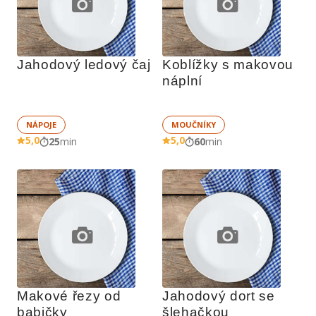
Jahodový ledový čaj
Koblížky s makovou 
náplní
NÁPOJE
MOUČNÍKY
5,0
5,0
25
min
60
min
Makové řezy od 
Jahodový dort se 
babičky
šlehačkou