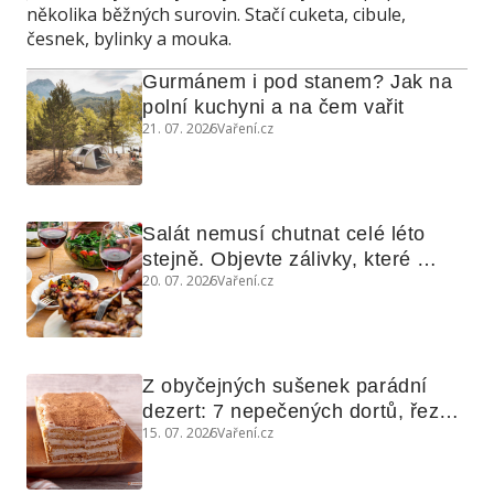
několika běžných surovin. Stačí cuketa, cibule,
česnek, bylinky a mouka.
Gurmánem i pod stanem? Jak na 
polní kuchyni a na čem vařit
21. 07. 2026
Vaření.cz
Salát nemusí chutnat celé léto 
stejně. Objevte zálivky, které 
20. 07. 2026
Vaření.cz
využijete i na maso, nudle nebo 
grilovanou zeleninu
Z obyčejných sušenek parádní 
dezert: 7 nepečených dortů, řezů 
15. 07. 2026
Vaření.cz
a koláčů