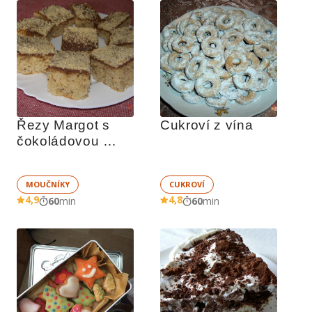
Řezy Margot s 
Cukroví z vína
čokoládovou 
polevou
MOUČNÍKY
CUKROVÍ
4,9
4,8
60
min
60
min