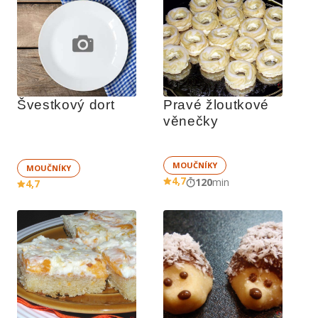
Švestkový dort
Pravé žloutkové 
věnečky
MOUČNÍKY
MOUČNÍKY
4,7
120
min
4,7