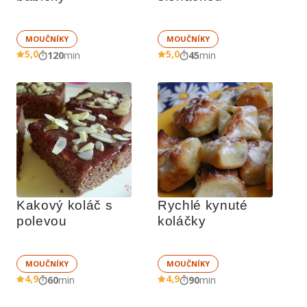
MOUČNÍKY
MOUČNÍKY
5,0
5,0
120
min
45
min
Kakový koláč s 
Rychlé kynuté 
polevou
koláčky
MOUČNÍKY
MOUČNÍKY
4,9
4,9
60
min
90
min