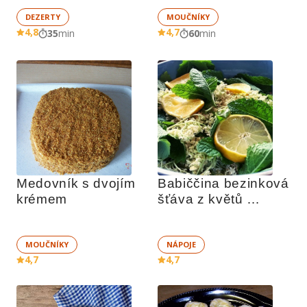
DEZERTY
MOUČNÍKY
4,8
4,7
35
min
60
min
Medovník s dvojím 
Babiččina bezinková 
krémem
šťáva z květů 
černého bezu
MOUČNÍKY
NÁPOJE
4,7
4,7