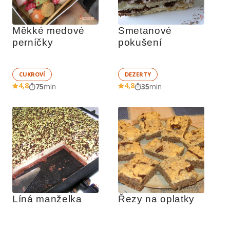
Měkké medové 
Smetanové 
perníčky
pokušení
CUKROVÍ
DEZERTY
4,8
4,8
75
min
35
min
Líná manželka
Řezy na oplatky