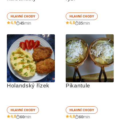
HLAVNÍ CHODY
HLAVNÍ CHODY
4,9
4,8
45
min
35
min
Holandský řízek
Pikantule
HLAVNÍ CHODY
HLAVNÍ CHODY
4,8
4,8
60
min
60
min