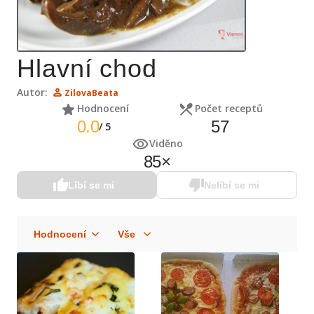
Hlavní chod
Autor:
ZilovaBeata
Hodnocení
Počet receptů
0.0
57
/
5
Viděno
85
×
Líbí se mi
Nelíbí se mi