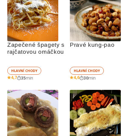
Zapečené špagety s 
Pravé kung-pao
rajčatovou omáčkou
HLAVNÍ CHODY
HLAVNÍ CHODY
4,7
4,6
35
min
30
min