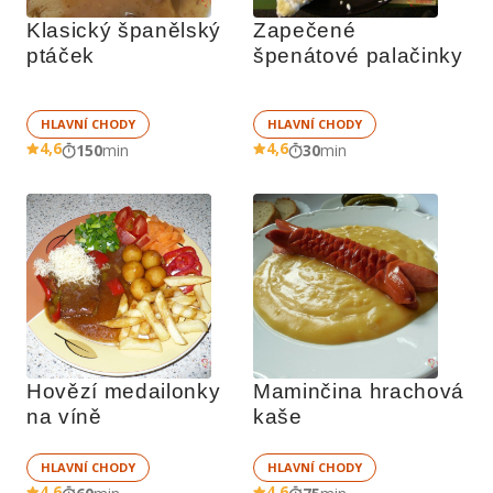
Klasický španělský 
Zapečené 
ptáček
špenátové palačinky
HLAVNÍ CHODY
HLAVNÍ CHODY
4,6
4,6
150
min
30
min
Hovězí medailonky 
Maminčina hrachová 
na víně
kaše
HLAVNÍ CHODY
HLAVNÍ CHODY
4,6
4,6