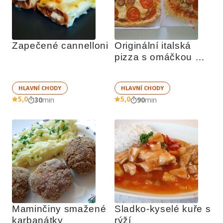
Zapečené cannelloni
Originální italská 
pizza s omáčkou 
sugo di pomodoro
HLAVNÍ CHODY
HLAVNÍ CHODY
5,0
5,0
30
min
90
min
Maminčiny smažené 
Sladko-kyselé kuře s 
karbanátky
rýží