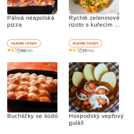
Pálivá neapolská 
Rychlé zeleninové 
pizza
rizoto s kuřecím 
masem
HLAVNÍ CHODY
HLAVNÍ CHODY
4,7
4,7
60
min
35
min
Buchtičky se šodó
Hospodský vepřový 
guláš