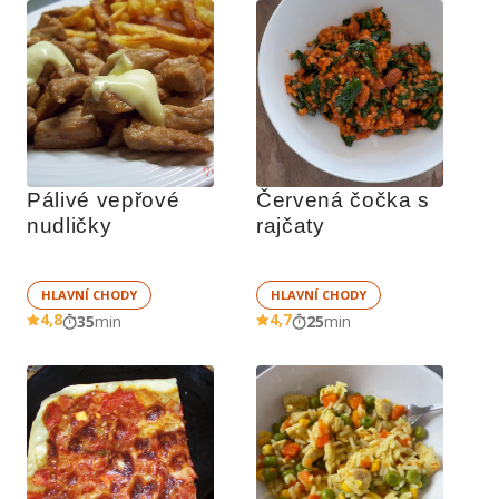
Pálivé vepřové 
Červená čočka s 
nudličky 
rajčaty
HLAVNÍ CHODY
HLAVNÍ CHODY
4,8
4,7
35
min
25
min