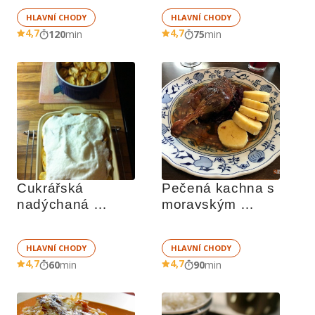
HLAVNÍ CHODY
HLAVNÍ CHODY
4,7
4,7
120
min
75
min
Cukrářská 
Pečená kachna s 
nadýchaná 
moravským 
žemlovka - 
červeným zelím
zemlbába
HLAVNÍ CHODY
HLAVNÍ CHODY
4,7
4,7
60
min
90
min