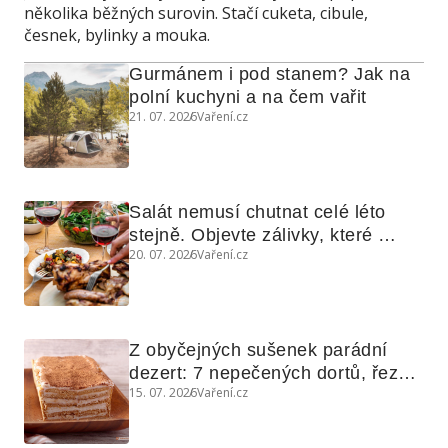
několika běžných surovin. Stačí cuketa, cibule,
česnek, bylinky a mouka.
Gurmánem i pod stanem? Jak na 
polní kuchyni a na čem vařit
21. 07. 2026
Vaření.cz
Salát nemusí chutnat celé léto 
stejně. Objevte zálivky, které 
20. 07. 2026
Vaření.cz
využijete i na maso, nudle nebo 
grilovanou zeleninu
Z obyčejných sušenek parádní 
dezert: 7 nepečených dortů, řezů 
15. 07. 2026
Vaření.cz
a koláčů