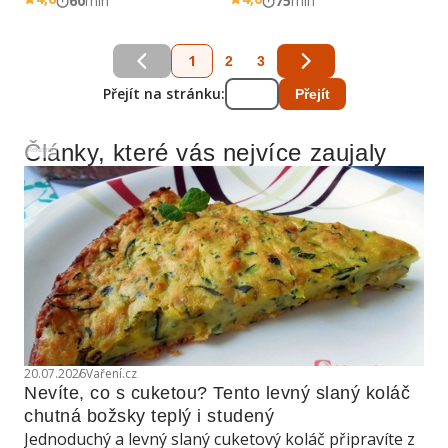
60
min
75
min
1
2
3
Přejít na stránku:
Přejít
Články, které vás nejvíce zaujaly
Reklama
20.07.2026
Vaření.cz
Nevíte, co s cuketou? Tento levný slaný koláč 
chutná božsky teplý i studený
Jednoduchý a levný slaný cuketový koláč připravíte z