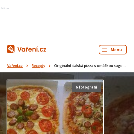
Reklama
Vaření.cz
Recepty
Originální italská pizza s omáčkou sugo di pomodoro
6 fotografií