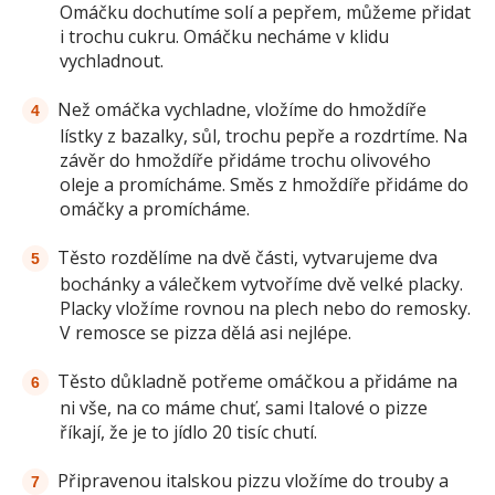
Omáčku dochutíme solí a pepřem, můžeme přidat
i trochu cukru. Omáčku necháme v klidu
vychladnout.
Než omáčka vychladne, vložíme do hmoždíře
lístky z bazalky, sůl, trochu pepře a rozdrtíme. Na
závěr do hmoždíře přidáme trochu olivového
oleje a promícháme. Směs z hmoždíře přidáme do
omáčky a promícháme.
Těsto rozdělíme na dvě části, vytvarujeme dva
bochánky a válečkem vytvoříme dvě velké placky.
Placky vložíme rovnou na plech nebo do remosky.
V remosce se pizza dělá asi nejlépe.
Těsto důkladně potřeme omáčkou a přidáme na
ni vše, na co máme chuť, sami Italové o pizze
říkají, že je to jídlo 20 tisíc chutí.
Připravenou italskou pizzu vložíme do trouby a