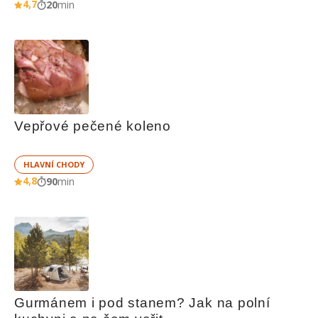
4,7
20
min
Vepřové pečené koleno
HLAVNÍ CHODY
4,8
90
min
Gurmánem i pod stanem? Jak na polní 