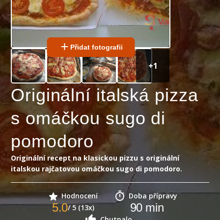
Přidat fotografii
+
1
Originální italská pizza
s omáčkou sugo di
pomodoro
Originální recept na klasickou pizzu s originální
italskou rajčatovou omáčkou sugo di pomodoro.
Hodnocení
Doba přípravy
5.0
90
min
/ 5 (13x)
Chutnalo