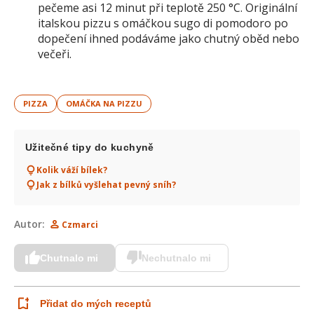
pečeme asi 12 minut při teplotě 250 °C. Originální
italskou pizzu s omáčkou sugo di pomodoro po
dopečení ihned podáváme jako chutný oběd nebo
večeři.
PIZZA
OMÁČKA NA PIZZU
Užitečné tipy do kuchyně
Kolik váží bílek?
Jak z bílků vyšlehat pevný sníh?
Autor:
Czmarci
Chutnalo mi
Nechutnalo mi
Přidat do mých receptů