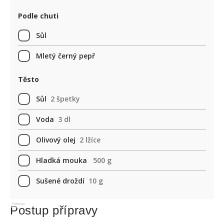
Podle chuti
Sůl
Mletý černý pepř
Těsto
Sůl
2 špetky
Voda
3 dl
Olivový olej
2 lžíce
Hladká mouka
500 g
Sušené droždí
10 g
Reklama
Postup přípravy