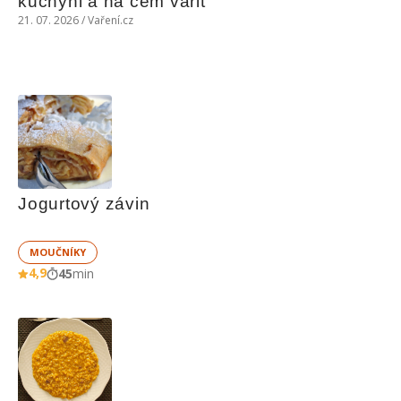
kuchyni a na čem vařit
21. 07. 2026 / Vaření.cz
Jogurtový závin
MOUČNÍKY
4,9
45
min