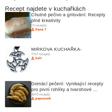
Recept najdete v kuchařkách
Chutné pečivo a grilování: Recepty 
plné kreativity
15
receptů
Dana T
MIRKOVA KUCHAŘKA-
7757
receptů
kelt
Domácí pečení: Vynikající recepty 
pro pivní rohlíky a tvarohové 
4310
receptů
koláčky
papousek