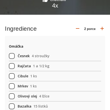
4
x
Ingredience
Omáčka
Česnek
4 stroužky
Rajčata
1 a 1/2 kg
Cibule
1 ks
Mrkev
1 ks
Olivový olej
4 lžíce
Bazalka
15 lístků