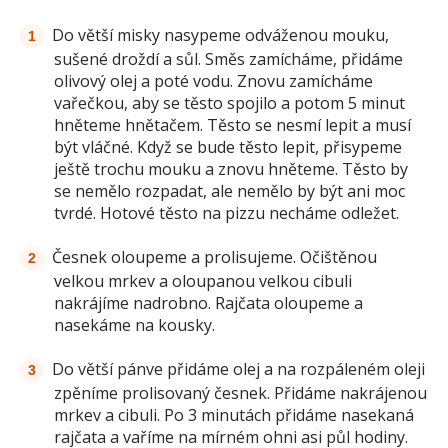
Do větší misky nasypeme odváženou mouku,
sušené droždí a sůl. Směs zamícháme, přidáme
olivový olej a poté vodu. Znovu zamícháme
vařečkou, aby se těsto spojilo a potom 5 minut
hněteme hnětačem. Těsto se nesmí lepit a musí
být vláčné. Když se bude těsto lepit, přisypeme
ještě trochu mouku a znovu hněteme. Těsto by
se nemělo rozpadat, ale nemělo by být ani moc
tvrdé. Hotové těsto na pizzu necháme odležet.
Česnek oloupeme a prolisujeme. Očištěnou
velkou mrkev a oloupanou velkou cibuli
nakrájíme nadrobno. Rajčata oloupeme a
nasekáme na kousky.
Do větší pánve přidáme olej a na rozpáleném oleji
zpěníme prolisovaný česnek. Přidáme nakrájenou
mrkev a cibuli. Po 3 minutách přidáme nasekaná
rajčata a vaříme na mírném ohni asi půl hodiny.