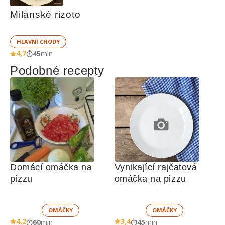
Milánské rizoto
HLAVNÍ CHODY
4,7
45
min
Podobné recepty
Domácí omáčka na 
Vynikající rajčatová 
pizzu 
omáčka na pizzu
OMÁČKY
OMÁČKY
4,2
3,4
60
min
45
min