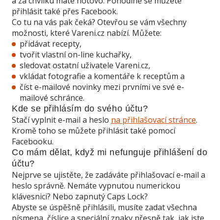
a za chvilku máte hotovo. Pohodlně se můžete
přihlásit také přes Facebook.
Co tu na vás pak čeká? Otevřou se vám všechny
možnosti, které Vareni.cz nabízí. Můžete:
přidávat recepty,
tvořit vlastní on-line kuchařky,
sledovat ostatní uživatele Vareni.cz,
vkládat fotografie a komentáře k receptům a
číst e-mailové novinky mezi prvními ve své e-
mailové schránce.
Kde se přihlásím do svého účtu?
Stačí vyplnit e-mail a heslo
na přihlašovací stránce
.
Kromě toho se můžete přihlásit také pomocí
Facebooku.
Co mám dělat, když mi nefunguje přihlášení do
účtu?
Nejprve se ujistěte, že zadáváte přihlašovací e-mail a
heslo správně. Nemáte vypnutou numerickou
klávesnici? Nebo zapnutý Caps Lock?
Abyste se úspěšně přihlásili, musíte zadat všechna
písmena, číslice a speciální znaky přesně tak, jak jste