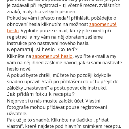
je zadávali při registraci – tj. včetně mezer, zvláštních
znaků, malých a velkých písmen.
Pokud se vám i přesto nedaří přihlásit, požádejte o
obnovení hesla kliknutím na možnost
zapomenuté
heslo
. Vyplníte pouze e-mail, který jste uvedli při
registraci, a my vám na něj obratem zašleme
instrukce pro nastavení nového hesla.
Nepamatuji si heslo. Co teď?
Klikněte na
zapomenuté heslo
, vyplňte e-mail a my
vám na něj ihned zašleme návod, jak si sami nastavíte
heslo nové.
A pokud byste chtěli, můžete ho později kdykoliv
snadno upravit. Stačí po přihlášení do účtu přejít do
záložky „nastavení“ a postupovat dle instrukcí.
Jak přidám fotku k receptu?
Nejprve si u nás musíte založit účet. Vlastní
fotografie mohou přidávat pouze registrovaní
uživatelé.
Pak už je to snadné. Klikněte na tlačítko „přidat
vlastní“, které najdete pod hlavním snímkem receptu.