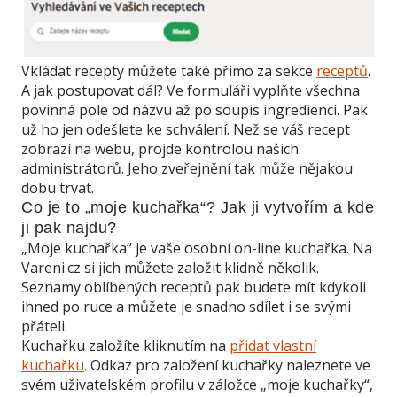
Vkládat recepty můžete také přímo za sekce
receptů
.
A jak postupovat dál? Ve formuláři vyplňte všechna
povinná pole od názvu až po soupis ingrediencí. Pak
už ho jen odešlete ke schválení. Než se váš recept
zobrazí na webu, projde kontrolou našich
administrátorů. Jeho zveřejnění tak může nějakou
dobu trvat.
Co je to „moje kuchařka“? Jak ji vytvořím a kde
ji pak najdu?
„Moje kuchařka“ je vaše osobní on-line kuchařka. Na
Vareni.cz si jich můžete založit klidně několik.
Seznamy oblíbených receptů pak budete mít kdykoli
ihned po ruce a můžete je snadno sdílet i se svými
přáteli.
Kuchařku založíte kliknutím na
přidat vlastní
kuchařku
. Odkaz pro založení kuchařky naleznete ve
svém uživatelském profilu v záložce „moje kuchařky“,