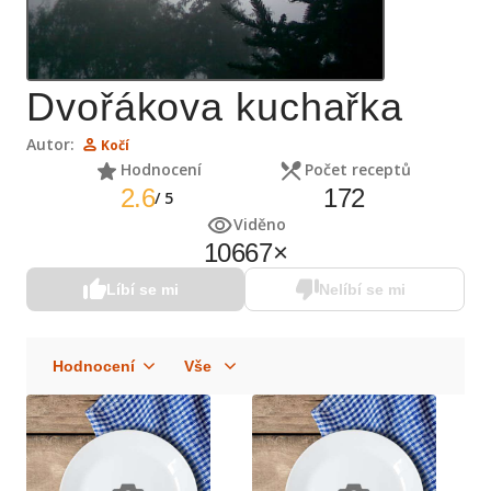
Dvořákova kuchařka
Autor:
Kočí
Hodnocení
Počet receptů
2.6
172
/
5
Viděno
10667
×
Líbí se mi
Nelíbí se mi