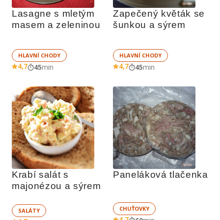
Lasagne s mletým 
Zapečený květák se 
masem a zeleninou
šunkou a sýrem
HLAVNÍ CHODY
HLAVNÍ CHODY
4,7
4,7
45
min
45
min
Krabí salát s 
Paneláková tlačenka
majonézou a sýrem
CHUŤOVKY
SALÁTY
4,7