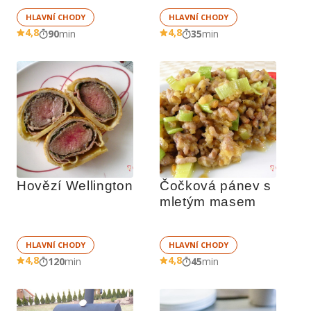
HLAVNÍ CHODY
HLAVNÍ CHODY
4,8
4,8
90
min
35
min
Hovězí Wellington
Čočková pánev s 
mletým masem
HLAVNÍ CHODY
HLAVNÍ CHODY
4,8
4,8
120
min
45
min