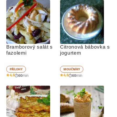
Bramborový salát s 
Citronová bábovka s 
fazolemi
jogurtem
PŘÍLOHY
MOUČNÍKY
4,8
4,8
60
min
60
min