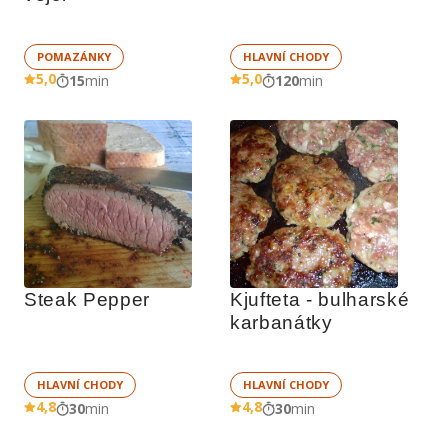
POMAZÁNKY
HLAVNÍ CHODY
5,0
5,0
15
min
120
min
Steak Pepper
Kjufteta - bulharské 
karbanátky
HLAVNÍ CHODY
HLAVNÍ CHODY
4,8
4,8
30
min
30
min