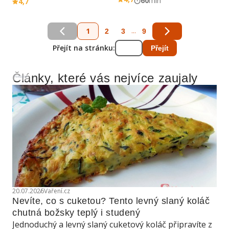
60
min
4,7
1
...
2
3
9
Přejít na stránku:
Přejít
Články, které vás nejvíce zaujaly
Reklama
20.07.2026
Vaření.cz
Nevíte, co s cuketou? Tento levný slaný koláč 
chutná božsky teplý i studený
Jednoduchý a levný slaný cuketový koláč připravíte z