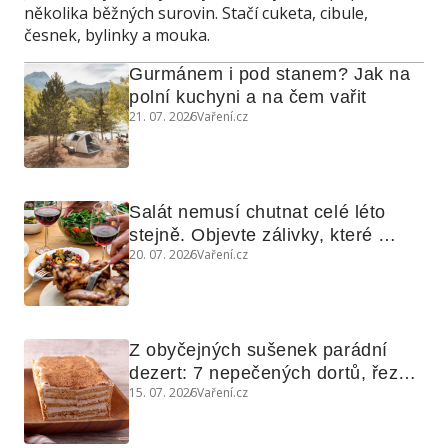
několika běžných surovin. Stačí cuketa, cibule,
česnek, bylinky a mouka.
Gurmánem i pod stanem? Jak na 
polní kuchyni a na čem vařit
21. 07. 2026
Vaření.cz
Salát nemusí chutnat celé léto 
stejně. Objevte zálivky, které 
20. 07. 2026
Vaření.cz
využijete i na maso, nudle nebo 
grilovanou zeleninu
Z obyčejných sušenek parádní 
dezert: 7 nepečených dortů, řezů 
15. 07. 2026
Vaření.cz
a koláčů