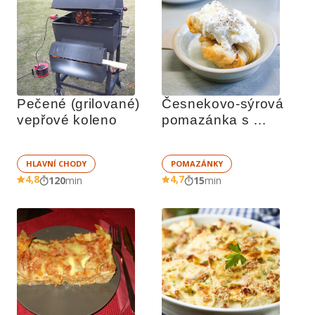
Pečené (grilované) 
Česnekovo-sýrová 
vepřové koleno
pomazánka s 
tvarohem
HLAVNÍ CHODY
POMAZÁNKY
4,8
4,7
120
min
15
min