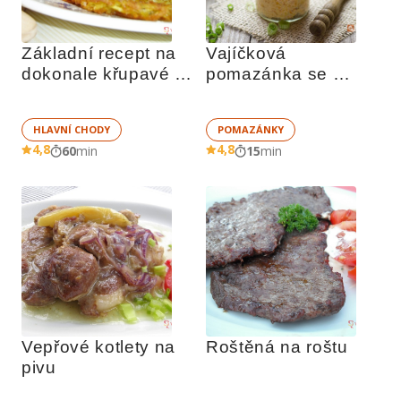
Základní recept na 
Vajíčková 
dokonale křupavé 
pomazánka se 
bramboráky
zeleninou
HLAVNÍ CHODY
POMAZÁNKY
4,8
4,8
60
min
15
min
Vepřové kotlety na 
Roštěná na roštu
pivu