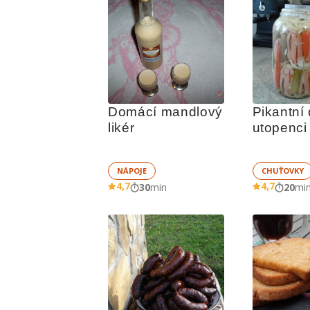
Domácí mandlový 
Pikantní
likér
utopenci
NÁPOJE
CHUŤOVKY
4,7
4,7
30
min
20
mi