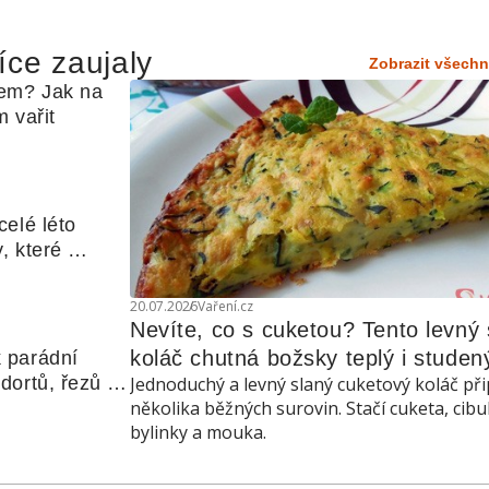
íce zaujaly
Zobrazit všechn
em? Jak na 
 vařit
elé léto 
, které 
udle nebo 
20.07.2026
Vaření.cz
Nevíte, co s cuketou? Tento levný s
koláč chutná božsky teplý i studen
 parádní 
ortů, řezů a 
Jednoduchý a levný slaný cuketový koláč při
několika běžných surovin. Stačí cuketa, cibu
bylinky a mouka.