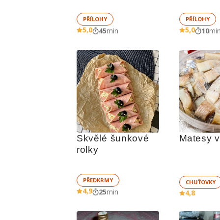
PŘÍLOHY
PŘÍLOHY
5,0
5,0
45
min
10
mi
Skvělé šunkové 
Matesy v 
rolky
PŘEDKRMY
CHUŤOVKY
4,9
25
min
4,8