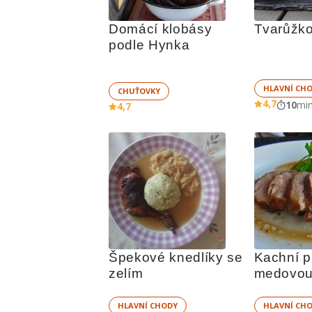
Domácí klobásy 
Tvarůžko
podle Hynka
HLAVNÍ CH
CHUŤOVKY
4,7
10
mi
4,7
Špekové knedlíky se 
Kachní pr
zelím
medovou
HLAVNÍ CHODY
HLAVNÍ CH