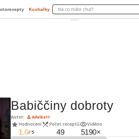
Na co máte chuť?
otorecepty
Kuchařky
Reklama
Babiččiny dobroty
Autor:
Adelka11
Hodnocení
Počet receptů
Viděno
1.0
49
5190
×
/
5