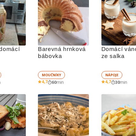
 domácí 
Barevná hrnková 
Domácí vánoč
bábovka
ze salka
MOUČNÍKY
NÁPOJE
4,7
4,7
n
60
min
30
min