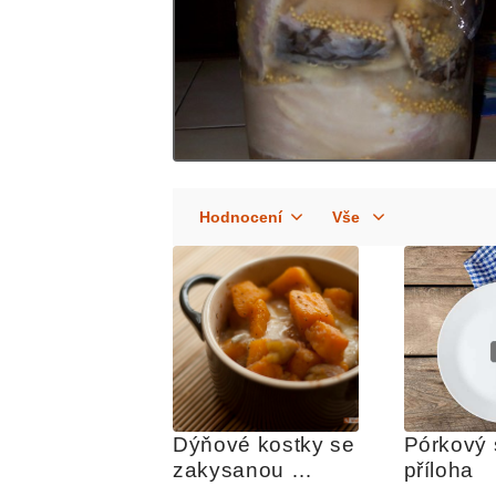
Dýňové kostky se 
Pórkový s
zakysanou 
příloha
smetanou