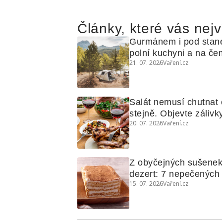
Články, které vás nejv
Gurmánem i pod stan
polní kuchyni a na čem
21. 07. 2026
Vaření.cz
Salát nemusí chutnat c
stejně. Objevte zálivky
20. 07. 2026
Vaření.cz
využijete i na maso, n
grilovanou zeleninu
Z obyčejných sušenek
dezert: 7 nepečených d
15. 07. 2026
Vaření.cz
koláčů