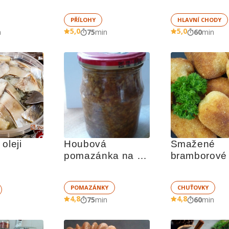
PŘÍLOHY
HLAVNÍ CHODY
5,0
5,0
n
75
min
60
min
oleji
Houbová 
Smažené 
pomazánka na 
bramborové 
topinky
POMAZÁNKY
CHUŤOVKY
4,8
4,8
75
min
60
min