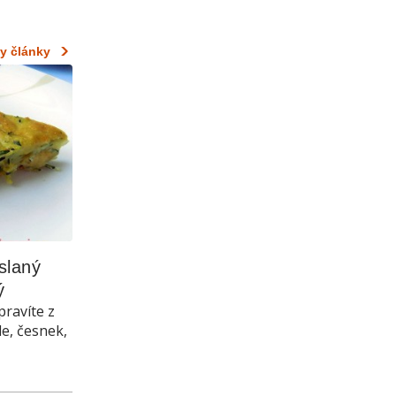
y články
laný 
ý
pravíte z
le, česnek,