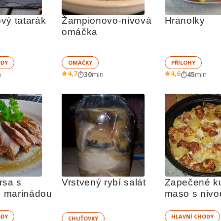
vý tatarák
Žampionovo-nivová 
Hranolky
omáčka
ODY
OMÁČKY
PŘÍLOHY
4,7
4,6
n
30
min
45
min
sa s 
Vrstvený rybí salát
Zapečené ku
 marinádou
maso s nivou
smetanou
ODY
HLAVNÍ CHODY
CHUŤOVKY