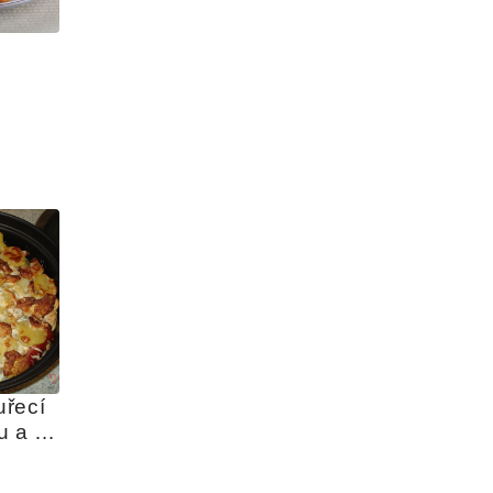
řecí 
 a 