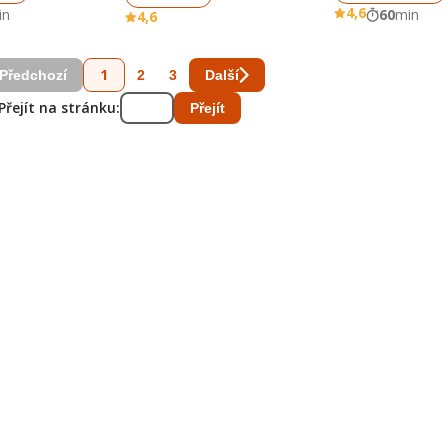
4,6
in
60
min
4,6
1
2
3
Předchozí
Další
Přejít na stránku:
Přejít