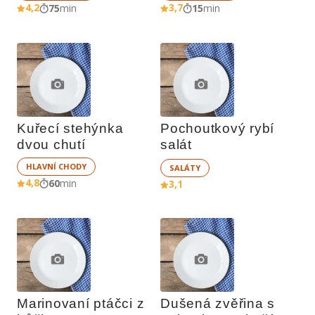
4,2
3,7
75
min
15
min
Kuřecí stehýnka 
Pochoutkový rybí 
dvou chutí
salát
HLAVNÍ CHODY
SALÁTY
4,8
60
min
3,1
Marinovaní ptáčci z 
Dušená zvěřina s 