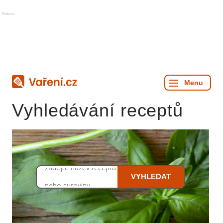
Reklama
Vyhledávání receptů
zadejte název receptu
VYHLEDAT
nebo suroviny