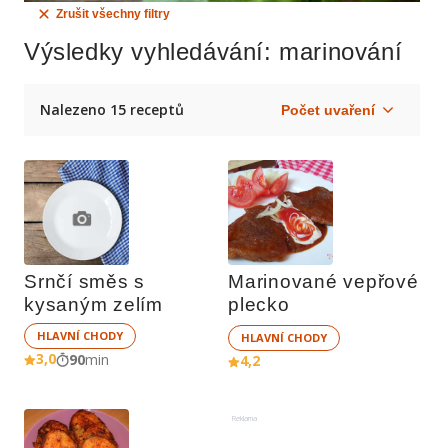
Zrušit všechny filtry
Výsledky vyhledávání
: marinování
Nalezeno 15 receptů
Srnčí směs s 
Marinované vepřové 
kysaným zelím
plecko
HLAVNÍ CHODY
HLAVNÍ CHODY
3,0
90
min
4,2
Reklama