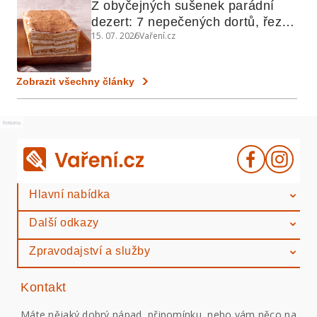
Z obyčejných sušenek parádní 
dezert: 7 nepečených dortů, řezů 
15. 07. 2026
Vaření.cz
a koláčů
Zobrazit všechny články
Reklama
Hlavní nabídka
Další odkazy
Zpravodajství a služby
Kontakt
Máte nějaký dobrý nápad, připomínku, nebo vám něco na