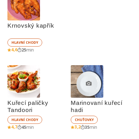
Krnovský kapřík
HLAVNÍ CHODY
4,6
25
min
Kuřecí paličky 
Marinovaní kuřecí 
Tandoori
hadi
HLAVNÍ CHODY
CHUŤOVKY
4,7
3,2
45
min
35
min