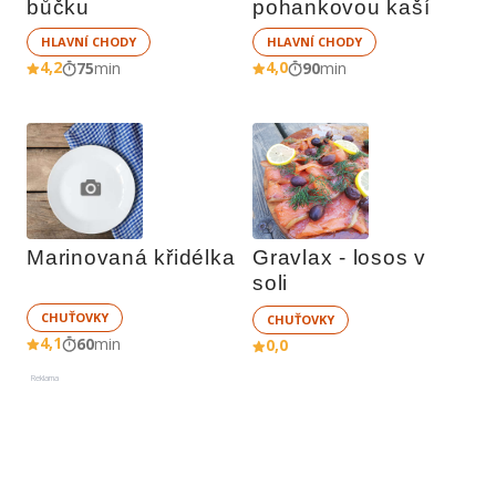
bůčku
pohankovou kaší
HLAVNÍ CHODY
HLAVNÍ CHODY
4,2
4,0
75
min
90
min
Marinovaná křidélka
Gravlax - losos v 
soli
CHUŤOVKY
CHUŤOVKY
4,1
60
min
0,0
Reklama
Reklama