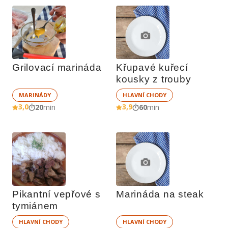
Grilovací marináda
Křupavé kuřecí 
kousky z trouby
MARINÁDY
HLAVNÍ CHODY
3,0
3,9
20
min
60
min
Pikantní vepřové s 
Marináda na steak
tymiánem
HLAVNÍ CHODY
HLAVNÍ CHODY