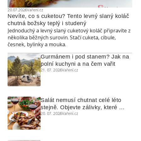
20.07.2026
Vaření.cz
Nevíte, co s cuketou? Tento levný slaný koláč 
chutná božsky teplý i studený
Jednoduchý a levný slaný cuketový koláč připravíte z
několika běžných surovin. Stačí cuketa, cibule,
česnek, bylinky a mouka.
Gurmánem i pod stanem? Jak na 
polní kuchyni a na čem vařit
21. 07. 2026
Vaření.cz
Salát nemusí chutnat celé léto 
stejně. Objevte zálivky, které 
20. 07. 2026
Vaření.cz
využijete i na maso, nudle nebo 
grilovanou zeleninu