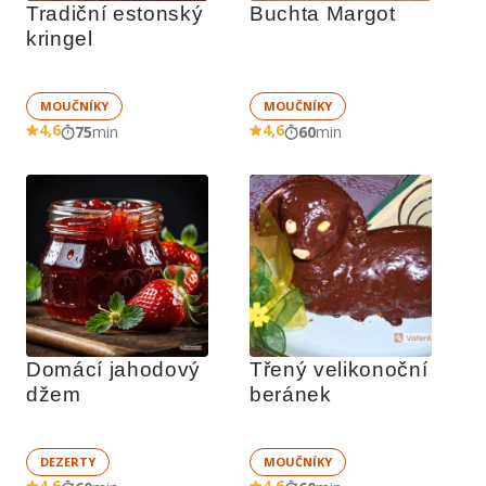
Tradiční estonský 
Buchta Margot
kringel
MOUČNÍKY
MOUČNÍKY
4,6
4,6
75
min
60
min
Domácí jahodový 
Třený velikonoční 
džem
beránek
DEZERTY
MOUČNÍKY
4,6
4,6