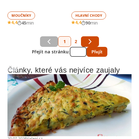
MOUČNÍKY
HLAVNÍ CHODY
4,4
4,4
45
min
90
min
1
2
Přejít na stránku:
Přejít
Články, které vás nejvíce zaujaly
Reklama
20.07.2026
Vaření.cz