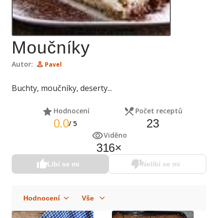
Moučníky
Autor:
Pavel
Buchty, moučníky, deserty...
Hodnocení
Počet receptů
0.0
23
/
5
Viděno
316
×
Líbí se mi
Nelíbí se mi