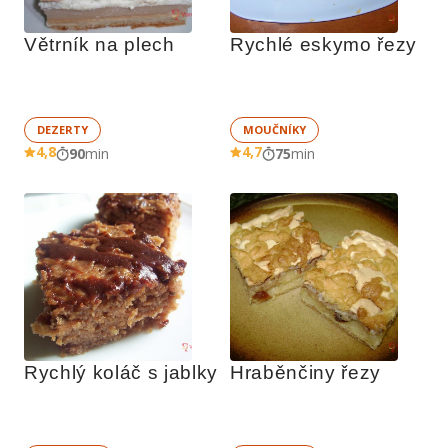
Větrník na plech
Rychlé eskymo řezy
DEZERTY
MOUČNÍKY
4,8
4,7
90
min
75
min
Rychlý koláč s jablky
Hraběnčiny řezy