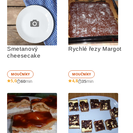
Smetanový 
Rychlé řezy Margot
cheesecake
MOUČNÍKY
MOUČNÍKY
5,0
4,8
60
min
35
min