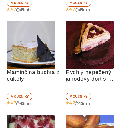
MOUČNÍKY
MOUČNÍKY
4,7
4,7
45
min
45
min
Maminčina buchta z 
Rychlý nepečený 
cukety
jahodový dort s 
piškoty
MOUČNÍKY
MOUČNÍKY
4,7
4,7
45
min
15
min