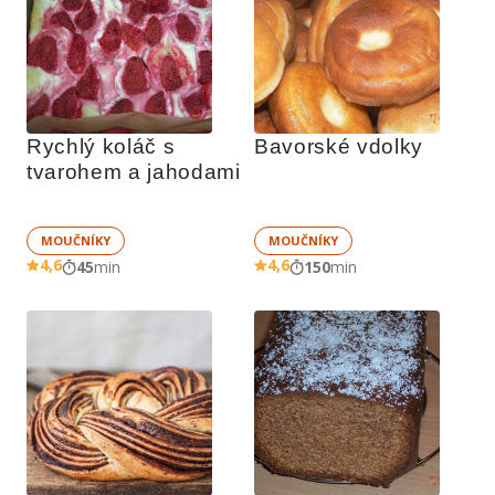
Rychlý koláč s 
Bavorské vdolky
tvarohem a jahodami
MOUČNÍKY
MOUČNÍKY
4,6
4,6
45
min
150
min