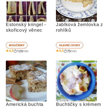
Estonský kringel - 
Jablková žemlovka z 
skořicový věnec
rohlíků
MOUČNÍKY
HLAVNÍ CHODY
4,5
4,5
120
min
75
min
Americká buchta
Buchtičky s krémem