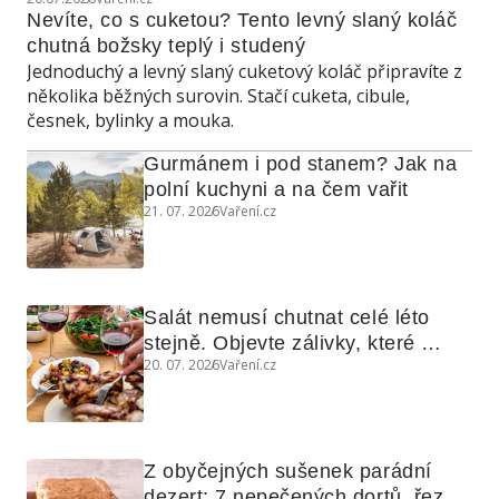
Nevíte, co s cuketou? Tento levný slaný koláč 
chutná božsky teplý i studený
Jednoduchý a levný slaný cuketový koláč připravíte z
několika běžných surovin. Stačí cuketa, cibule,
česnek, bylinky a mouka.
Gurmánem i pod stanem? Jak na 
polní kuchyni a na čem vařit
21. 07. 2026
Vaření.cz
Salát nemusí chutnat celé léto 
stejně. Objevte zálivky, které 
20. 07. 2026
Vaření.cz
využijete i na maso, nudle nebo 
grilovanou zeleninu
Z obyčejných sušenek parádní 
dezert: 7 nepečených dortů, řezů 