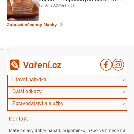
15. 07. 2026
Vaření.cz
a koláčů
Zobrazit všechny články
Reklama
Hlavní nabídka
Další odkazy
Zpravodajství a služby
Kontakt
Máte nějaký dobrý nápad, připomínku, nebo vám něco na