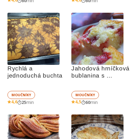
60
min
60
min
Rychlá a 
Jahodová hrníčková 
jednoduchá buchta
bublanina s 
drobenkou
MOUČNÍKY
MOUČNÍKY
4,6
4,5
25
min
60
min