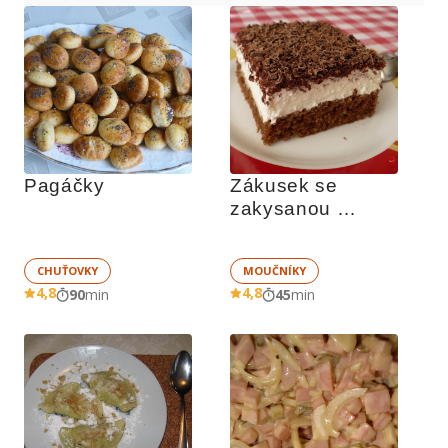
Pagáčky
Zákusek se 
zakysanou 
smetanou
CHUŤOVKY
MOUČNÍKY
4,8
4,8
90
min
45
min