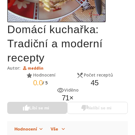
Domácí kuchařka:
Tradiční a moderní
recepty
Autor:
meddlin
Hodnocení
Počet receptů
0.0
45
/
5
Viděno
71
×
Líbí se mi
Nelíbí se mi