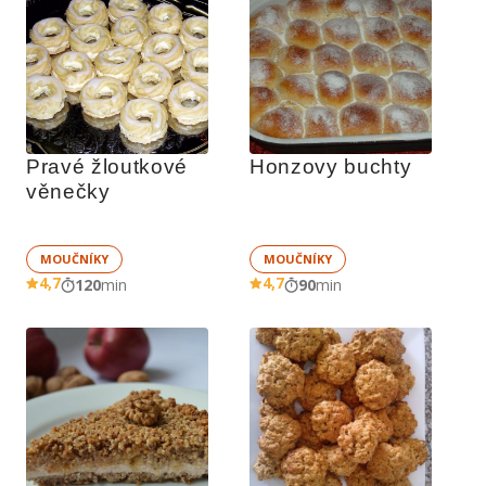
Pravé žloutkové 
Honzovy buchty
věnečky
MOUČNÍKY
MOUČNÍKY
4,7
4,7
120
min
90
min