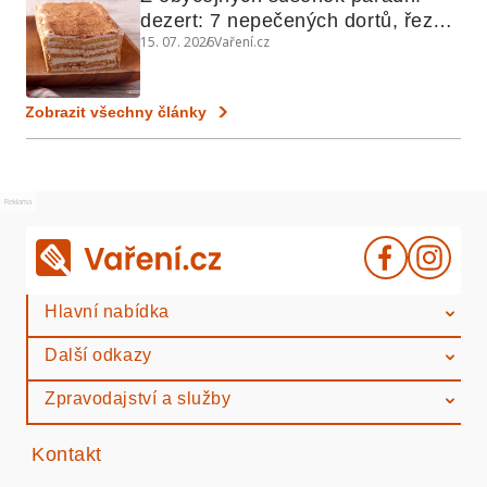
dezert: 7 nepečených dortů, řezů 
15. 07. 2026
Vaření.cz
a koláčů
Zobrazit všechny články
Reklama
Hlavní nabídka
Další odkazy
Zpravodajství a služby
Kontakt