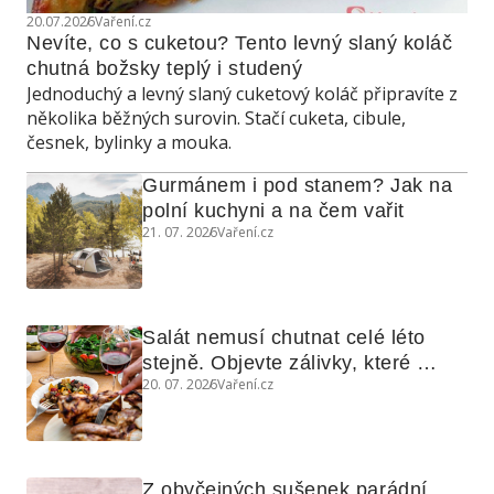
20.07.2026
Vaření.cz
Nevíte, co s cuketou? Tento levný slaný koláč 
chutná božsky teplý i studený
Jednoduchý a levný slaný cuketový koláč připravíte z
několika běžných surovin. Stačí cuketa, cibule,
česnek, bylinky a mouka.
Gurmánem i pod stanem? Jak na 
polní kuchyni a na čem vařit
21. 07. 2026
Vaření.cz
Salát nemusí chutnat celé léto 
stejně. Objevte zálivky, které 
20. 07. 2026
Vaření.cz
využijete i na maso, nudle nebo 
grilovanou zeleninu
Z obyčejných sušenek parádní 