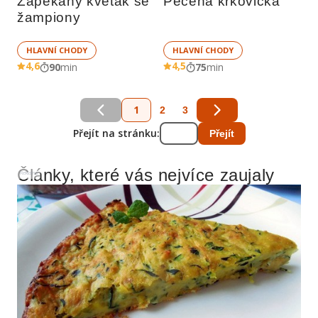
Zapékaný květák se 
Pečená krkovička
žampiony
HLAVNÍ CHODY
HLAVNÍ CHODY
4,6
4,5
90
min
75
min
1
2
3
Přejít na stránku:
Přejít
Články, které vás nejvíce zaujaly
Reklama