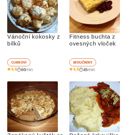
Vánoční kokosky z 
Fitness buchta z 
bílků
ovesných vloček
CUKROVÍ
MOUČNÍKY
4,6
4,6
60
min
45
min