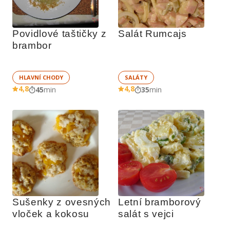
Povidlové taštičky z 
Salát Rumcajs
brambor
HLAVNÍ CHODY
SALÁTY
4,8
4,8
45
min
35
min
Sušenky z ovesných 
Letní bramborový 
vloček a kokosu
salát s vejci