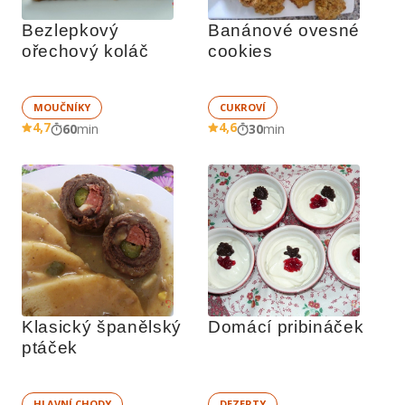
Bezlepkový 
Banánové ovesné 
ořechový koláč
cookies
MOUČNÍKY
CUKROVÍ
4,7
4,6
60
min
30
min
Klasický španělský 
Domácí pribináček
ptáček
HLAVNÍ CHODY
DEZERTY