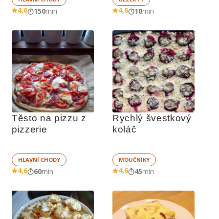
4,6
4,6
150
min
10
min
Těsto na pizzu z 
Rychlý švestkový 
pizzerie
koláč
HLAVNÍ CHODY
MOUČNÍKY
4,6
4,6
60
min
45
min