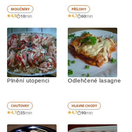
MOUČNÍKY
PŘÍLOHY
4,8
4,7
10
min
60
min
Plnění utopenci
Odlehčené lasagne
CHUŤOVKY
HLAVNÍ CHODY
4,7
4,7
35
min
90
min