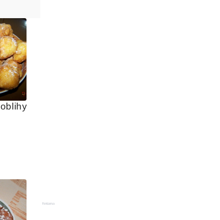
oblihy
Reklama