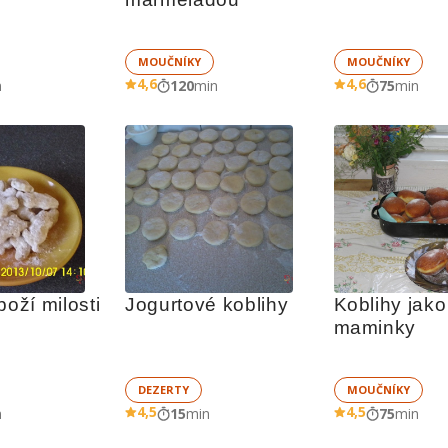
MOUČNÍKY
MOUČNÍKY
4,6
4,6
n
120
min
75
min
Tradiční boží milosti 
Jogurtové koblihy
Koblihy jako
maminky
DEZERTY
MOUČNÍKY
4,5
4,5
n
15
min
75
min