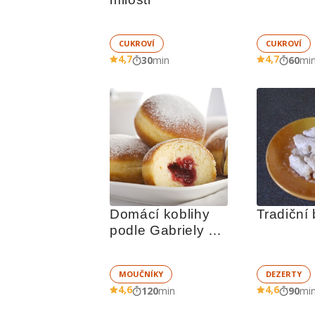
CUKROVÍ
CUKROVÍ
4,7
4,7
30
min
60
mi
Domácí koblihy 
podle Gabriely 
Soukalové
MOUČNÍKY
DEZERTY
4,6
4,6
120
min
90
mi