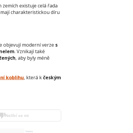
ch zemích existuje celá řada
 mají charakteristickou díru
e objevují moderní verze
s
amelem
. Vznikají také
žených
, aby byly méně
ní koblihu
, která k
českým
Nelíbí se mi
Reklama