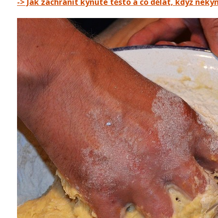
-> Jak zachránit kynuté těsto a co dělat, když neky