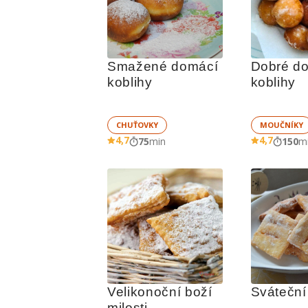
Smažené domácí 
Dobré do
koblihy
koblihy
CHUŤOVKY
MOUČNÍKY
4,7
4,7
75
min
150
m
Velikonoční boží 
Sváteční 
milosti