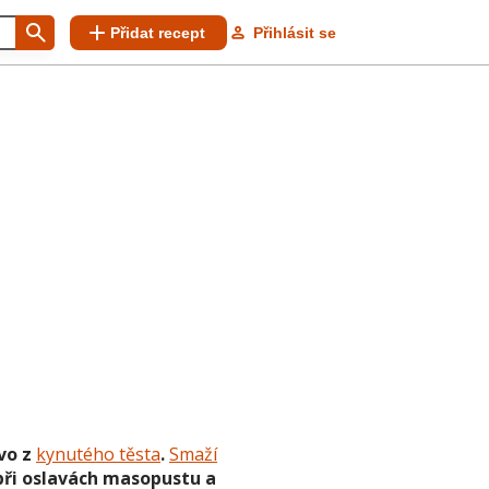
Přidat recept
Přihlásit se
ivo z
kynutého těsta
.
Smaží
 při oslavách masopustu a