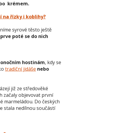
ebo krémem.
 na řízky i koblihy?
lníme syrové těsto ještě
prve poté se do nich
likonočním hostinám
, kdy se
ko
tradiční jidáše
nebo
zejí již ze středověké
ch začaly objevovat první
ěné marmeládou. Do českých
se stala nedílnou součástí