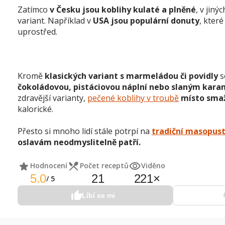
Zatímco
v Česku jsou koblihy kulaté a plněné
, v jiný
variant. Například v
USA jsou populární donuty
, které
uprostřed.
Kromě
klasických variant s marmeládou či povidly
s
čokoládovou, pistáciovou náplní nebo slaným kar
zdravější varianty,
pečené koblihy v troubě
místo sma
kalorické.
Přesto si mnoho lidí stále potrpí na
tradiční masopust
oslavám neodmyslitelně patří.
Hodnocení
Počet receptů
Viděno
5.0
21
221
×
/
5
Líbí se mi