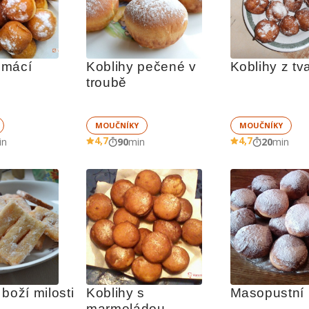
mácí 
Koblihy pečené v 
Koblihy z tv
troubě
MOUČNÍKY
MOUČNÍKY
4,7
4,7
in
90
min
20
min
boží milosti
Koblihy s 
Masopustní 
marmeládou