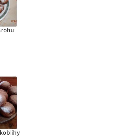
arohu
koblihy