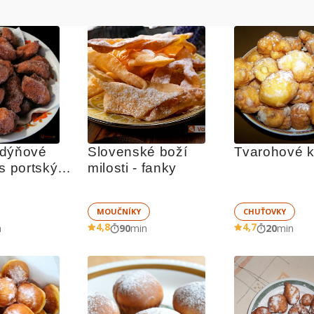
dýňové 
Slovenské boží 
Tvarohové k
s portským 
milosti - fanky
MOUČNÍKY
CHUŤOVKY
4,8
4,7
n
90
min
20
min