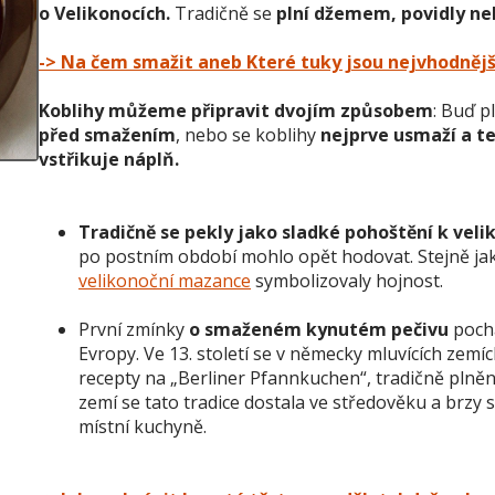
o Velikonocích.
Tradičně se
plní džemem, povidly n
-> Na čem smažit aneb Které tuky jsou nejvhodnější
Koblihy můžeme připravit dvojím způsobem
: Buď p
před smažením
, nebo se koblihy
nejprve usmaží a te
vstřikuje náplň.
Tradičně se pekly jako sladké pohoštění k ve
po postním období mohlo opět hodovat. Stejně ja
velikonoční mazance
symbolizovaly hojnost.
První zmínky
o smaženém kynutém pečivu
pochá
Evropy. Ve 13. století se v německy mluvících zemí
recepty na „Berliner Pfannkuchen“, tradičně pln
zemí se tato tradice dostala ve středověku a brzy 
místní kuchyně.