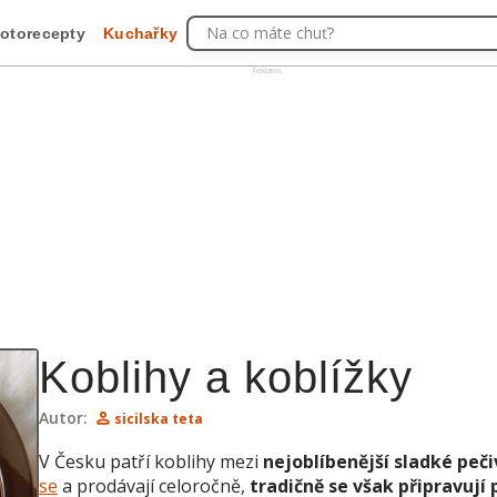
Na co máte chuť?
otorecepty
Kuchařky
Reklama
Koblihy a koblížky
Autor:
sicilska teta
V Česku patří koblihy mezi
nejoblíbenější sladké peč
se
a prodávají celoročně,
tradičně se však připravují