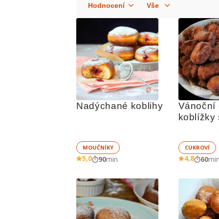
Nadýchané koblihy
Vánoční 
koblížky 
vínem
MOUČNÍKY
CUKROVÍ
5,0
4,8
90
min
60
mi