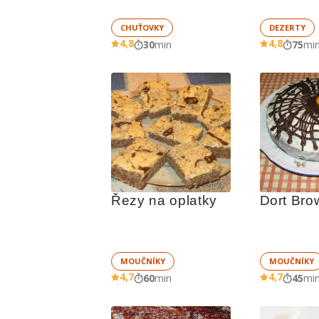
CHUŤOVKY
DEZERTY
4,8
4,8
30
min
75
mi
Řezy na oplatky
Dort Bro
MOUČNÍKY
MOUČNÍKY
4,7
4,7
60
min
45
mi