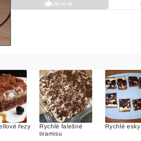
Líbí se mi
ellové řezy
Rychlé falešné 
Rychlé esky
tiramisu