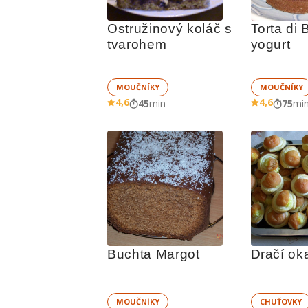
Ostružinový koláč s 
Torta di 
tvarohem
yogurt
MOUČNÍKY
MOUČNÍKY
4,6
4,6
45
min
75
mi
Buchta Margot
Dračí ok
MOUČNÍKY
CHUŤOVKY