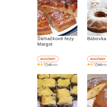
Šlehačkové řezy 
Bábovka
Margot
MOUČNÍKY
MOUČNÍKY
4,7
4,7
45
min
60
mi