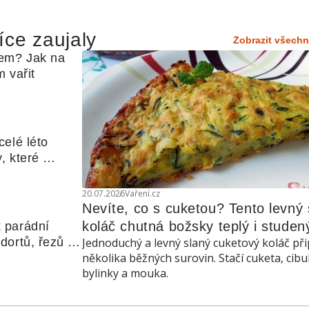
íce zaujaly
Zobrazit všechn
em? Jak na 
 vařit
elé léto 
, které 
udle nebo 
20.07.2026
Vaření.cz
Nevíte, co s cuketou? Tento levný s
koláč chutná božsky teplý i studen
 parádní 
ortů, řezů a 
Jednoduchý a levný slaný cuketový koláč při
několika běžných surovin. Stačí cuketa, cibu
bylinky a mouka.