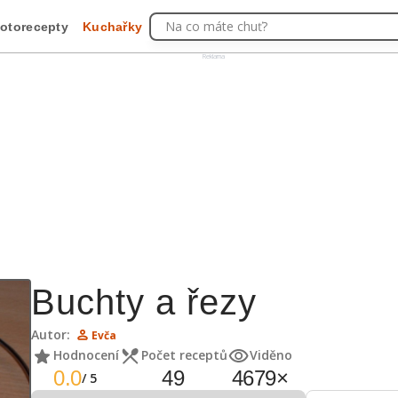
Na co máte chuť?
otorecepty
Kuchařky
Reklama
Buchty a řezy
Autor:
Evča
Hodnocení
Počet receptů
Viděno
0.0
49
4679
×
/
5