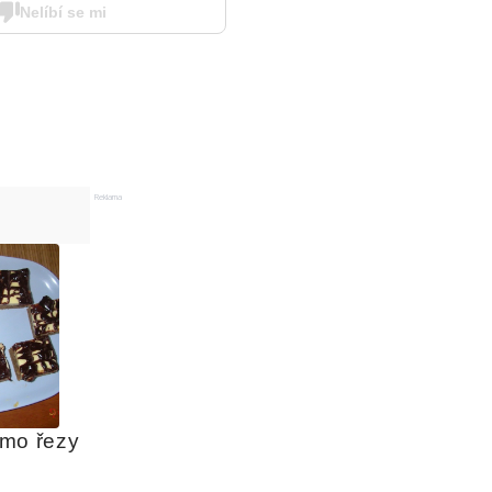
Nelíbí se mi
Reklama
mo řezy