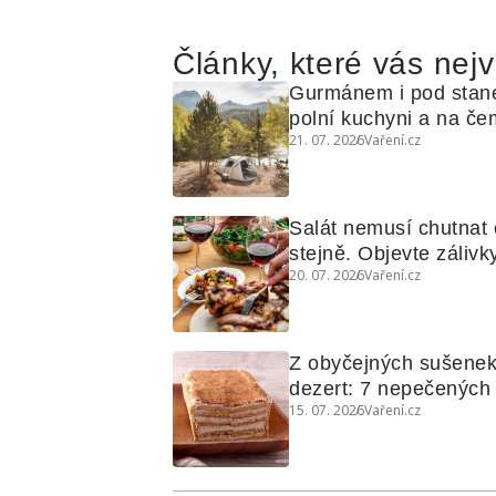
Články, které vás nejv
Gurmánem i pod stan
polní kuchyni a na čem
21. 07. 2026
Vaření.cz
Salát nemusí chutnat c
stejně. Objevte zálivky
20. 07. 2026
Vaření.cz
využijete i na maso, n
grilovanou zeleninu
Z obyčejných sušenek
dezert: 7 nepečených d
15. 07. 2026
Vaření.cz
koláčů