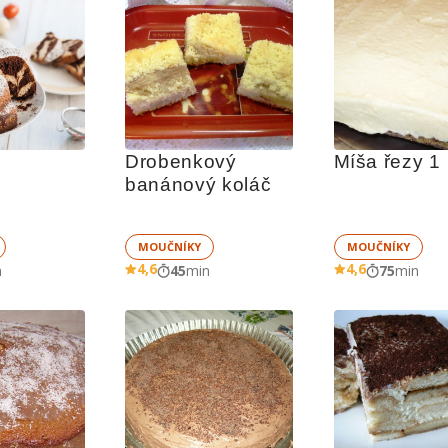
Drobenkový 
Míša řezy 1
banánový koláč
MOUČNÍKY
MOUČNÍKY
4,6
4,6
n
45
min
75
min