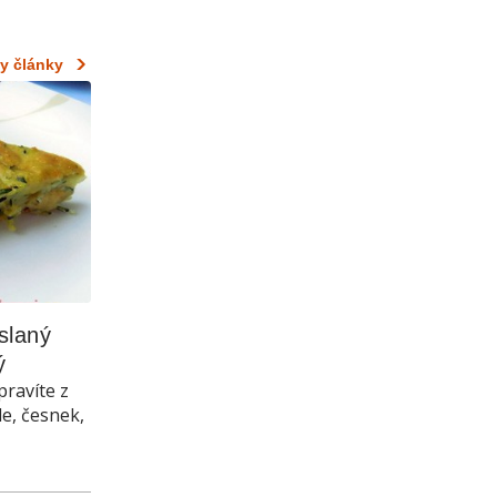
y články
laný 
ý
pravíte z
le, česnek,