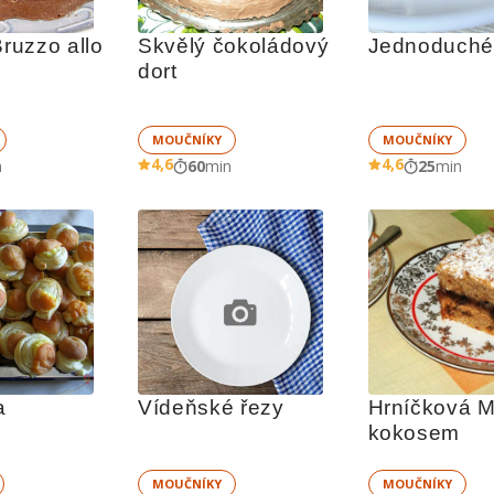
Bruzzo allo 
Skvělý čokoládový 
Jednoduché 
dort
MOUČNÍKY
MOUČNÍKY
4,6
4,6
n
60
min
25
min
a
Vídeňské řezy
Hrníčková Ma
kokosem
MOUČNÍKY
MOUČNÍKY