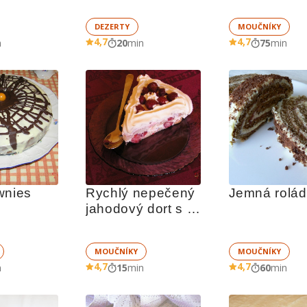
DEZERTY
MOUČNÍKY
4,7
4,7
n
20
min
75
min
wnies
Rychlý nepečený 
Jemná rolá
jahodový dort s 
piškoty
MOUČNÍKY
MOUČNÍKY
4,7
4,7
n
15
min
60
min