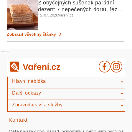
Z obyčejných sušenek parádní 
dezert: 7 nepečených dortů, řezů 
15. 07. 2026
Vaření.cz
a koláčů
Zobrazit všechny články
Reklama
Hlavní nabídka
Další odkazy
Zpravodajství a služby
Kontakt
Máte nějaký dobrý nápad, připomínku, nebo vám něco na