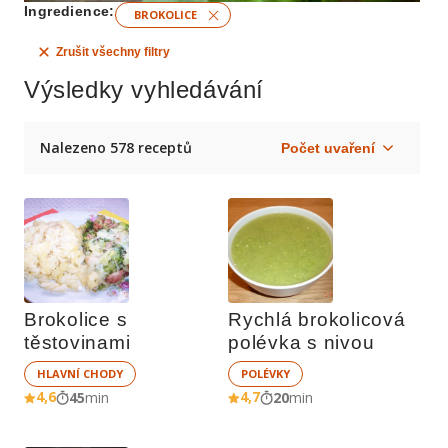
Ingredience:
BROKOLICE
Zrušit všechny filtry
Výsledky vyhledávání
Nalezeno 578 receptů
Brokolice s 
Rychlá brokolicová 
těstovinami
polévka s nivou 
HLAVNÍ CHODY
POLÉVKY
4,6
4,7
45
min
20
min