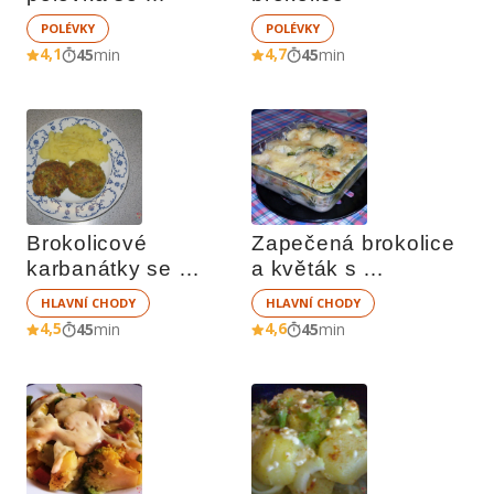
smetanou
POLÉVKY
POLÉVKY
4,1
4,7
45
min
45
min
Brokolicové 
Zapečená brokolice 
karbanátky se 
a květák s 
sýrem
bešamelem
HLAVNÍ CHODY
HLAVNÍ CHODY
4,5
4,6
45
min
45
min