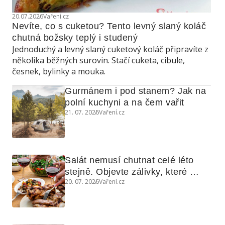
20.07.2026
Vaření.cz
Nevíte, co s cuketou? Tento levný slaný koláč 
chutná božsky teplý i studený
Jednoduchý a levný slaný cuketový koláč připravíte z
několika běžných surovin. Stačí cuketa, cibule,
česnek, bylinky a mouka.
Gurmánem i pod stanem? Jak na 
polní kuchyni a na čem vařit
21. 07. 2026
Vaření.cz
Salát nemusí chutnat celé léto 
stejně. Objevte zálivky, které 
20. 07. 2026
Vaření.cz
využijete i na maso, nudle nebo 
grilovanou zeleninu