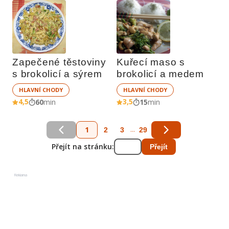
Zapečené těstoviny 
Kuřecí maso s 
s brokolicí a sýrem
brokolicí a medem
HLAVNÍ CHODY
HLAVNÍ CHODY
4,5
3,5
60
min
15
min
1
...
2
3
29
Přejít na stránku:
Přejít
Reklama
Reklama