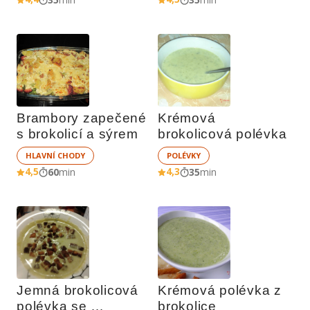
Brambory zapečené 
Krémová 
s brokolicí a sýrem
brokolicová polévka 
HLAVNÍ CHODY
POLÉVKY
4,5
4,3
60
min
35
min
Jemná brokolicová 
Krémová polévka z 
polévka se 
brokolice