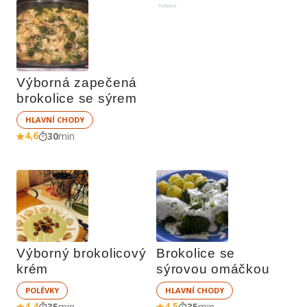
Reklama
Výborná zapečená 
brokolice se sýrem
HLAVNÍ CHODY
4,6
30
min
Výborný brokolicový 
Brokolice se 
krém
sýrovou omáčkou
POLÉVKY
HLAVNÍ CHODY
4,4
4,5
35
min
35
min