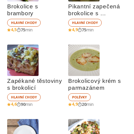
Brokolice s 
Pikantní zapečená 
brambory
brokolice s 
bramborem
HLAVNÍ CHODY
HLAVNÍ CHODY
4,5
4,9
75
min
75
min
Zapékané těstoviny 
Brokolicový krém s 
s brokolicí
parmazánem
HLAVNÍ CHODY
POLÉVKY
4,6
4,9
90
min
20
min