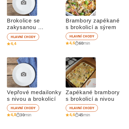
Brokolice se  
Brambory zapékané 
zakysanou 
s brokolicí a sýrem
smetanou a kari
HLAVNÍ CHODY
HLAVNÍ CHODY
4,6
60
min
4,4
Vepřové medailonky 
Zapékané brambory 
s nivou a brokolicí
s brokolicí a nivou
HLAVNÍ CHODY
HLAVNÍ CHODY
4,8
4,6
30
min
45
min