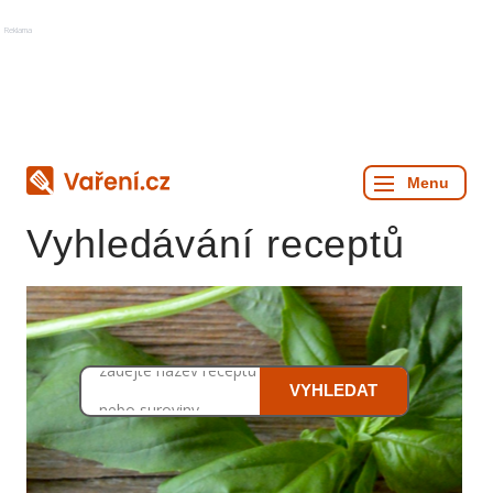
Reklama
Vyhledávání receptů
zadejte název receptu
VYHLEDAT
nebo suroviny