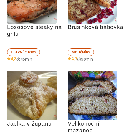
Lososové steaky na 
Brusinková bábovka
grilu
HLAVNÍ CHODY
MOUČNÍKY
4,8
4,7
45
min
90
min
Jablka v županu
Velikonoční 
mazanec