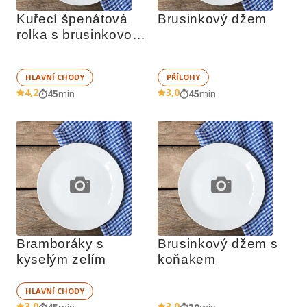
Kuřecí špenátová 
Brusinkový džem
rolka s brusinkovou 
omáčkou
HLAVNÍ CHODY
PŘÍLOHY
4,2
3,0
45
min
45
min
Bramboráky s 
Brusinkový džem s 
kyselým zelím
koňakem
HLAVNÍ CHODY
3,0
3,0