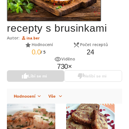
recepty s brusinkami
Autor:
ina.ber
Hodnocení
Počet receptů
0.0
24
/
5
Viděno
730
×
Líbí se mi
Nelíbí se mi