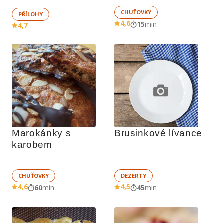
CHUŤOVKY
PŘÍLOHY
4,6
15
min
4,7
Marokánky s 
Brusinkové lívance
karobem
CHUŤOVKY
DEZERTY
4,6
4,5
60
min
45
min