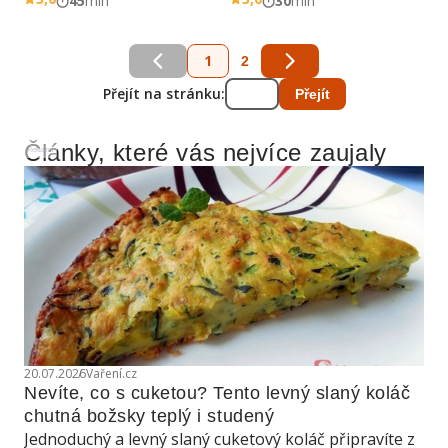
45
min
30
min
1
2
Přejít na stránku:
Přejít
Články, které vás nejvíce zaujaly
Reklama
20.07.2026
Vaření.cz
Nevíte, co s cuketou? Tento levný slaný koláč 
chutná božsky teplý i studený
Jednoduchý a levný slaný cuketový koláč připravíte z