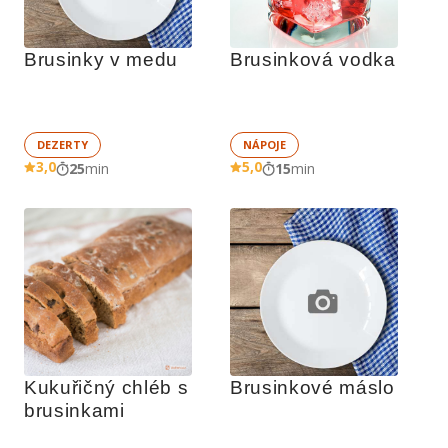
Brusinky v medu
Brusinková vodka
DEZERTY
NÁPOJE
3,0
5,0
25
min
15
min
Kukuřičný chléb s 
Brusinkové máslo
brusinkami