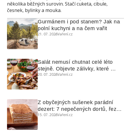
několika běžných surovin. Stačí cuketa, cibule,
česnek, bylinky a mouka.
Gurmánem i pod stanem? Jak na 
polní kuchyni a na čem vařit
21. 07. 2026
Vaření.cz
Salát nemusí chutnat celé léto 
stejně. Objevte zálivky, které 
20. 07. 2026
Vaření.cz
využijete i na maso, nudle nebo 
grilovanou zeleninu
Z obyčejných sušenek parádní 
dezert: 7 nepečených dortů, řezů 
15. 07. 2026
Vaření.cz
a koláčů