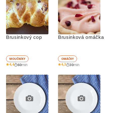
Brusinkový cop
Brusinková omáčka
MOUČNÍKY
OMÁČKY
4,4
4,3
60
min
30
min