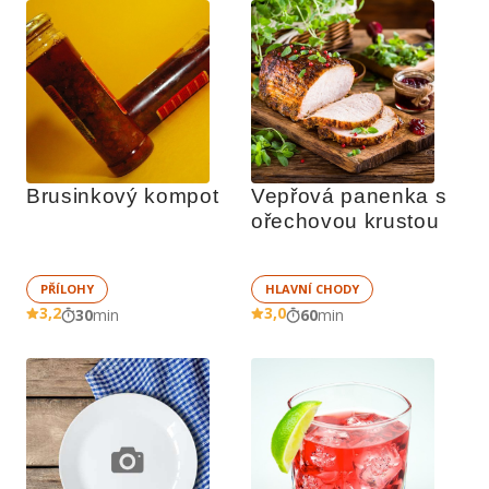
Brusinkový kompot
Vepřová panenka s 
ořechovou krustou
PŘÍLOHY
HLAVNÍ CHODY
3,2
3,0
30
min
60
min