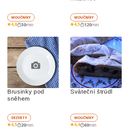
MOUČNÍKY
MOUČNÍKY
4,6
4,5
30
min
120
min
Brusinky pod 
Sváteční štrúdl
sněhem
DEZERTY
MOUČNÍKY
4,5
4,4
20
min
60
min