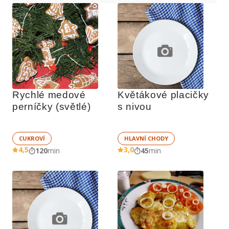
Rychlé medové 
Květákové placičky 
perníčky (světlé)
s nivou
CUKROVÍ
HLAVNÍ CHODY
4,5
3,0
120
min
45
min