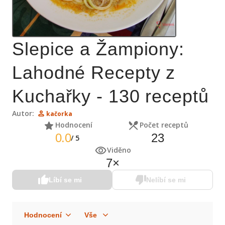
Slepice a Žampiony:
Lahodné Recepty z
Kuchařky - 130 receptů
Autor:
kačorka
Hodnocení
Počet receptů
0.0
23
/
5
Viděno
7
×
Líbí se mi
Nelíbí se mi