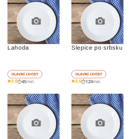
Lahoda
Slepice po srbsku
HLAVNÍ CHODY
HLAVNÍ CHODY
3,0
3,0
45
min
120
min