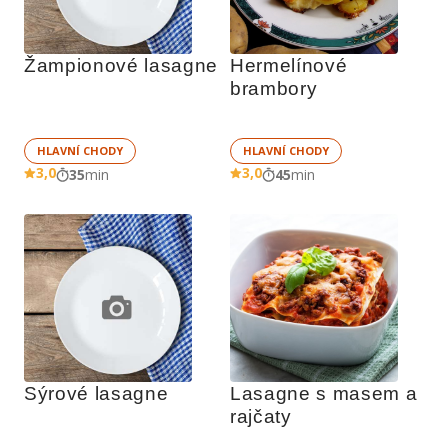
Žampionové lasagne
Hermelínové 
brambory
HLAVNÍ CHODY
HLAVNÍ CHODY
3,0
3,0
35
min
45
min
Sýrové lasagne
Lasagne s masem a 
rajčaty