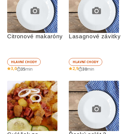
Citronové makaróny
Lasagnové závitky
HLAVNÍ CHODY
HLAVNÍ CHODY
3,0
2,9
35
min
30
min