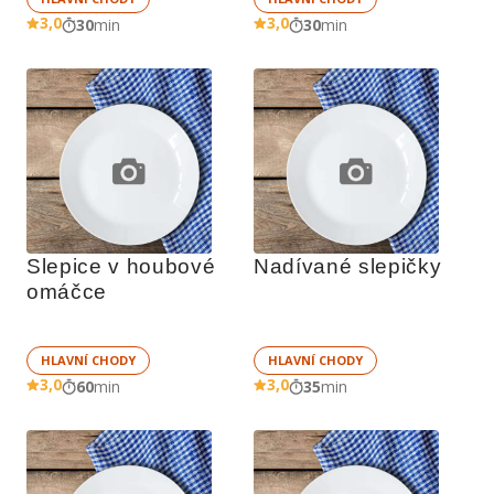
3,0
3,0
30
min
30
min
Slepice v houbové 
Nadívané slepičky
omáčce
HLAVNÍ CHODY
HLAVNÍ CHODY
3,0
3,0
60
min
35
min