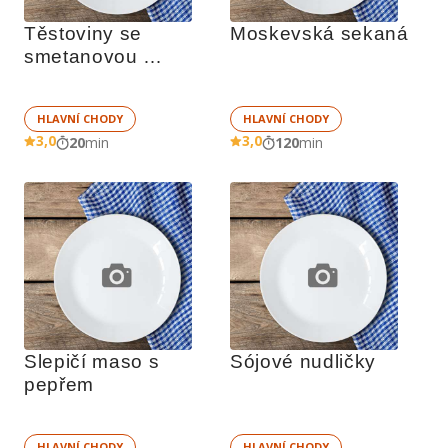
Těstoviny se 
Moskevská sekaná
smetanovou 
omáčkou
HLAVNÍ CHODY
HLAVNÍ CHODY
3,0
3,0
20
min
120
min
Slepičí maso s 
Sójové nudličky
pepřem
HLAVNÍ CHODY
HLAVNÍ CHODY