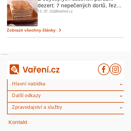
dezert: 7 nepečených dortů, řezů 
15. 07. 2026
Vaření.cz
a koláčů
Zobrazit všechny články
Reklama
Hlavní nabídka
Další odkazy
Zpravodajství a služby
Kontakt