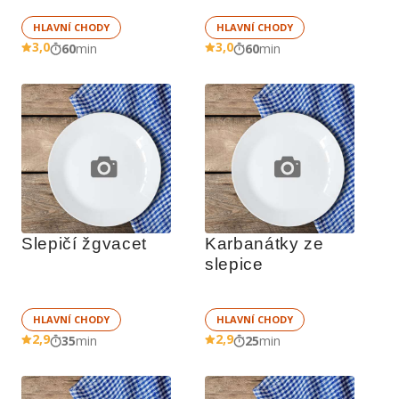
HLAVNÍ CHODY
HLAVNÍ CHODY
3,0
3,0
60
min
60
min
Slepičí žgvacet
Karbanátky ze 
slepice
HLAVNÍ CHODY
HLAVNÍ CHODY
2,9
2,9
35
min
25
min