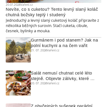
20.07.2026
Vaření.cz
Nevíte, co s cuketou? Tento levný slaný koláč 
chutná božsky teplý i studený
Jednoduchý a levný slaný cuketový koláč připravíte z
několika běžných surovin. Stačí cuketa, cibule,
česnek, bylinky a mouka.
Gurmánem i pod stanem? Jak na 
polní kuchyni a na čem vařit
21. 07. 2026
Vaření.cz
Salát nemusí chutnat celé léto 
stejně. Objevte zálivky, které 
20. 07. 2026
Vaření.cz
využijete i na maso, nudle nebo 
grilovanou zeleninu
Z obyčejných sušenek parádní 