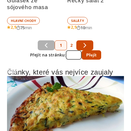
Gulášek ze 
Řecký salát 2
sójového masa
HLAVNÍ CHODY
SALÁTY
2,9
2,9
75
min
10
min
1
2
Přejít na stránku:
Přejít
Články, které vás nejvíce zaujaly
Reklama