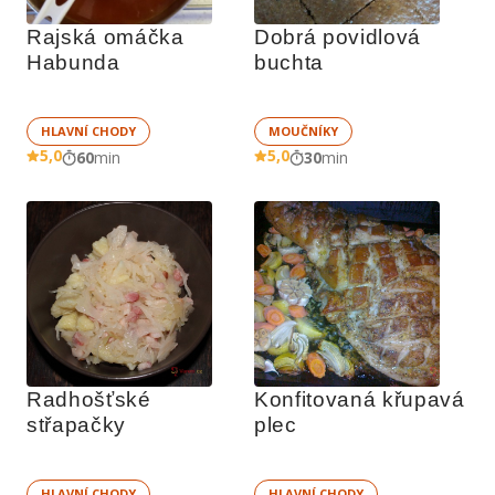
Rajská omáčka 
Dobrá povidlová 
Habunda
buchta
HLAVNÍ CHODY
MOUČNÍKY
5,0
5,0
60
min
30
min
Radhošťské 
Konfitovaná křupavá 
střapačky
plec
HLAVNÍ CHODY
HLAVNÍ CHODY