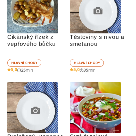
Cikánský řízek z 
Těstoviny s nivou a 
vepřového bůčku
smetanou
HLAVNÍ CHODY
HLAVNÍ CHODY
5,0
5,0
25
min
35
min