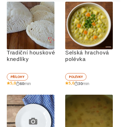
Tradiční houskové 
Selská hrachová 
knedlíky
polévka
PŘÍLOHY
POLÉVKY
5,0
5,0
60
min
30
min