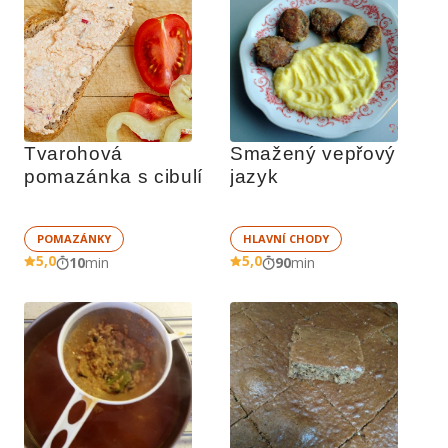
Tvarohová 
Smažený vepřový 
pomazánka s cibulí 
jazyk
POMAZÁNKY
HLAVNÍ CHODY
5,0
5,0
10
min
90
min