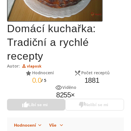
Domácí kuchařka:
Tradiční a rychlé
recepty
Autor:
vlaposk
Hodnocení
Počet receptů
0.0
1881
/
5
Viděno
8255
×
Líbí se mi
Nelíbí se mi