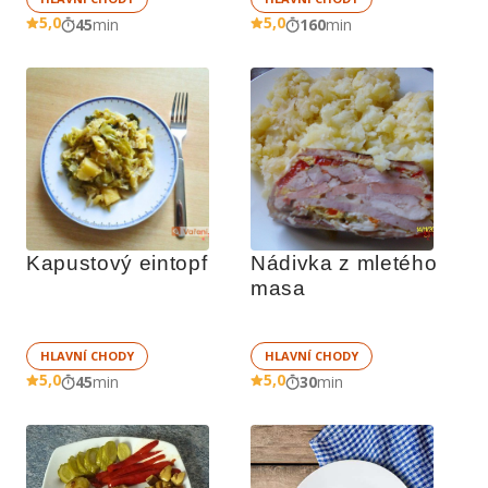
5,0
5,0
45
min
160
min
Kapustový eintopf
Nádivka z mletého 
masa
HLAVNÍ CHODY
HLAVNÍ CHODY
5,0
5,0
45
min
30
min