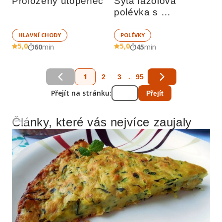
Proložený utopenec
Sytá fazolová 
polévka s 
bramborem
HLAVNÍ CHODY
POLÉVKY
5,0
5,0
60
min
45
min
1
...
2
3
95
Přejít na stránku:
Přejít
Články, které vás nejvíce zaujaly
Reklama