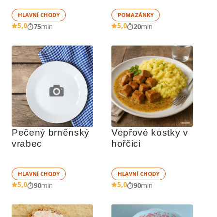
HLAVNÍ CHODY
POMAZÁNKY
5,0
5,0
75
min
20
min
Pečený brněnský 
Vepřové kostky v 
vrabec
hořčici
HLAVNÍ CHODY
HLAVNÍ CHODY
5,0
5,0
90
min
90
min