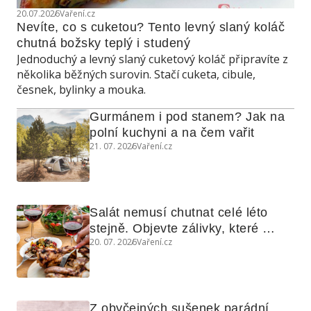
20.07.2026
Vaření.cz
Nevíte, co s cuketou? Tento levný slaný koláč 
chutná božsky teplý i studený
Jednoduchý a levný slaný cuketový koláč připravíte z
několika běžných surovin. Stačí cuketa, cibule,
česnek, bylinky a mouka.
Gurmánem i pod stanem? Jak na 
polní kuchyni a na čem vařit
21. 07. 2026
Vaření.cz
Salát nemusí chutnat celé léto 
stejně. Objevte zálivky, které 
20. 07. 2026
Vaření.cz
využijete i na maso, nudle nebo 
grilovanou zeleninu
Z obyčejných sušenek parádní 