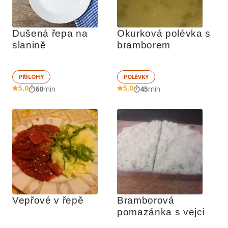
Dušená řepa na 
Okurková polévka s 
slanině
bramborem
PŘÍLOHY
POLÉVKY
5,0
5,0
60
min
45
min
Vepřové v řepě
Bramborová 
pomazánka s vejci