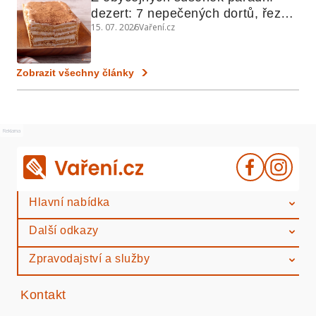
dezert: 7 nepečených dortů, řezů 
15. 07. 2026
Vaření.cz
a koláčů
Zobrazit všechny články
Reklama
Hlavní nabídka
Další odkazy
Zpravodajství a služby
Kontakt