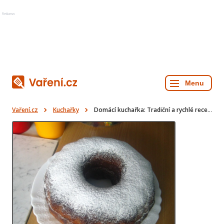
Reklama
Vaření.cz
Kuchařky
Domácí kuchařka: Tradiční a rychlé recepty