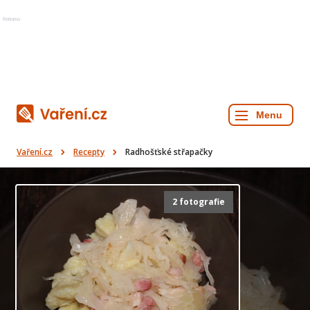
Reklama
Vaření.cz
Recepty
Radhošťské střapačky
2 fotografie