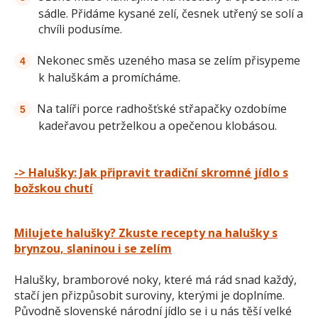
sádle. Přidáme kysané zelí, česnek utřený se solí a
chvíli podusíme.
Nekonec směs uzeného masa se zelím přisypeme
k haluškám a promícháme.
Na talíři porce radhošťské střapačky ozdobíme
kadeřavou petrželkou a opečenou klobásou.
-> Halušky: Jak připravit tradiční skromné jídlo s
božskou chutí
Milujete halušky? Zkuste recepty na halušky s
brynzou, slaninou i se zelím
Halušky, bramborové noky, které má rád snad každý,
stačí jen přizpůsobit suroviny, kterými je doplníme.
Původně slovenské národní jídlo se i u nás těší velké