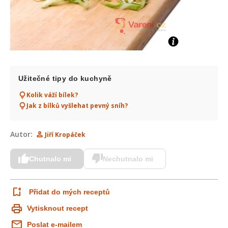
Užitečné tipy do kuchyně
Kolik váží bílek?
Jak z bílků vyšlehat pevný sníh?
Autor:
Jiří Kropáček
Chutnalo mi
Nechutnalo mi
Přidat do mých receptů
Vytisknout recept
Poslat e-mailem