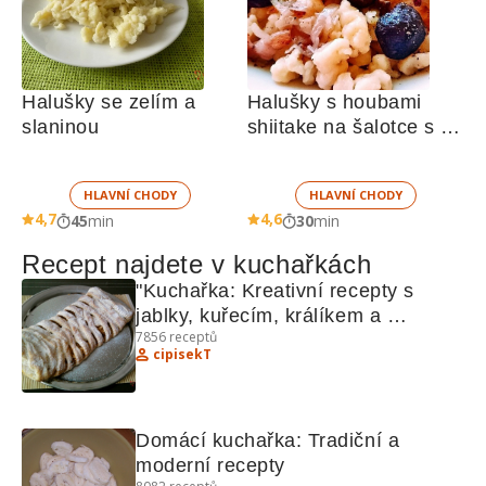
Halušky se zelím a 
Halušky s houbami 
slaninou
shiitake na šalotce s 
uzenou slaninou
HLAVNÍ CHODY
HLAVNÍ CHODY
4,7
4,6
45
min
30
min
Recept najdete v kuchařkách
"Kuchařka: Kreativní recepty s 
jablky, kuřecím, králíkem a 
7856
receptů
bochánky"
cipisekT
Domácí kuchařka: Tradiční a 
moderní recepty