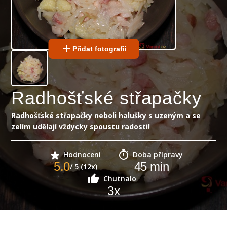
Přidat fotografii
Radhošťské střapačky
Radhošťské střapačky neboli halušky s uzeným a se
zelím udělají vždycky spoustu radosti!
Hodnocení
Doba přípravy
5.0
45
min
/ 5 (12x)
Chutnalo
3
x