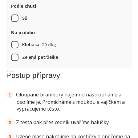
Podle chuti
Sůl
Na ozdobu
Klobása
20 dkg
Zelená petrželka
Reklama
Postup přípravy
Oloupané brambory najemno nastrouháme a
osolíme je. Promícháme s moukou a vajíčkem a
vypracujeme těsto.
Z těsta pak přes cedník uvaříme halušky.
Uzené maso nakrájíme na kostičky a opečeme na