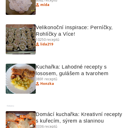
8082
receptů
mída
Velikonoční inspirace: Perníčky, 
Rohlíčky a Více!
10250
receptů
lida219
Kuchařka: Lahodné recepty s 
lososem, gulášem a tvarohem
3891
receptů
Honzka
Reklama
Domácí kuchařka: Kreativní recepty 
s kuřecím, sýrem a slaninou
3336
receptů