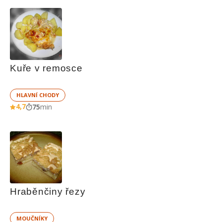
Kuře v remosce
HLAVNÍ CHODY
4,7
75
min
Hraběnčiny řezy
MOUČNÍKY