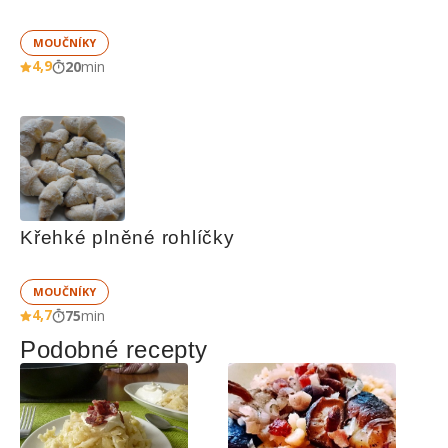
MOUČNÍKY
4,9
20
min
Křehké plněné rohlíčky
MOUČNÍKY
4,7
75
min
Podobné recepty