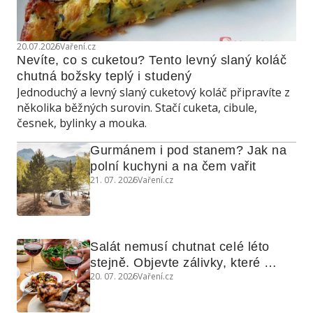
20.07.2026
Vaření.cz
Nevíte, co s cuketou? Tento levný slaný koláč 
chutná božsky teplý i studený
Jednoduchý a levný slaný cuketový koláč připravíte z
několika běžných surovin. Stačí cuketa, cibule,
česnek, bylinky a mouka.
Gurmánem i pod stanem? Jak na 
polní kuchyni a na čem vařit
21. 07. 2026
Vaření.cz
Salát nemusí chutnat celé léto 
stejně. Objevte zálivky, které 
20. 07. 2026
Vaření.cz
využijete i na maso, nudle nebo 
grilovanou zeleninu