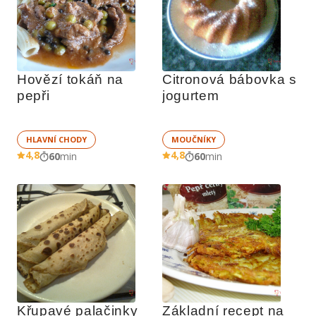
Hovězí tokáň na 
Citronová bábovka s 
pepři
jogurtem
HLAVNÍ CHODY
MOUČNÍKY
4,8
4,8
60
min
60
min
Křupavé palačinky
Základní recept na 