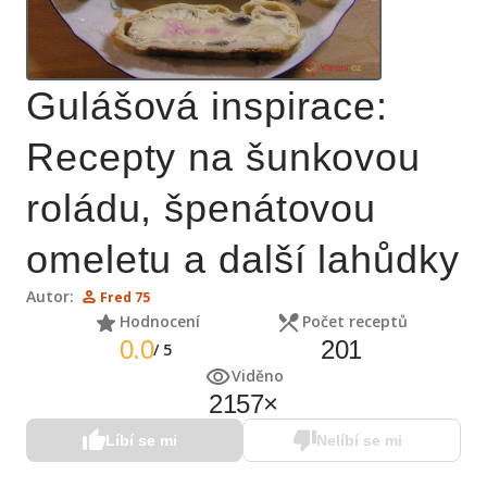
Gulášová inspirace:
Recepty na šunkovou
roládu, špenátovou
omeletu a další lahůdky
Autor:
Fred 75
Hodnocení
Počet receptů
0.0
201
/
5
Viděno
2157
×
Líbí se mi
Nelíbí se mi