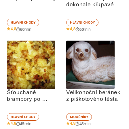
dokonale křupavé 
bramboráky
HLAVNÍ CHODY
HLAVNÍ CHODY
4,8
4,8
60
min
60
min
Šťouchané 
Velikonoční beránek 
brambory po 
z piškotového těsta
moravsku
HLAVNÍ CHODY
MOUČNÍKY
4,8
4,8
45
min
45
min