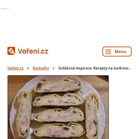
Reklama
Vaření.cz
Kuchařky
Gulášová inspirace: Recepty na šunkovou roládu, špenátovou omeletu a další lahůdky