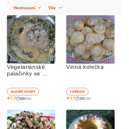
Vegetariánské 
Vinná kolečka
palačinky se 
špenátem
HLAVNÍ CHODY
CUKROVÍ
5,0
4,9
60
min
20
min