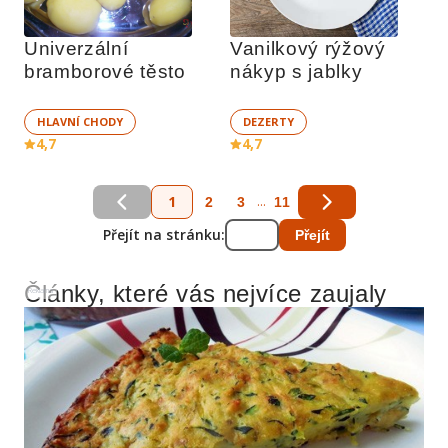
Univerzální 
Vanilkový rýžový 
bramborové těsto
nákyp s jablky
HLAVNÍ CHODY
DEZERTY
4,7
4,7
1
...
2
3
11
Přejít na stránku:
Přejít
Články, které vás nejvíce zaujaly
Reklama