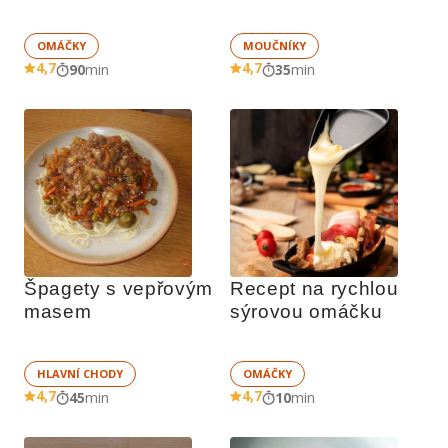
OMÁČKY
MOUČNÍKY
4,7
4,7
90
min
35
min
Špagety s vepřovým 
Recept na rychlou 
masem
sýrovou omáčku
HLAVNÍ CHODY
OMÁČKY
4,7
4,7
45
min
10
min