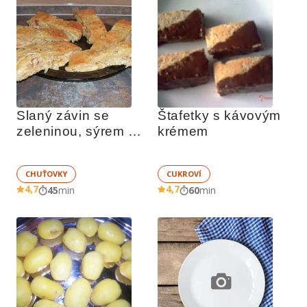
Slaný závin se 
Štafetky s kávovým 
zeleninou, sýrem a 
krémem
hořčicí
CHUŤOVKY
CUKROVÍ
4,7
4,7
45
min
60
min