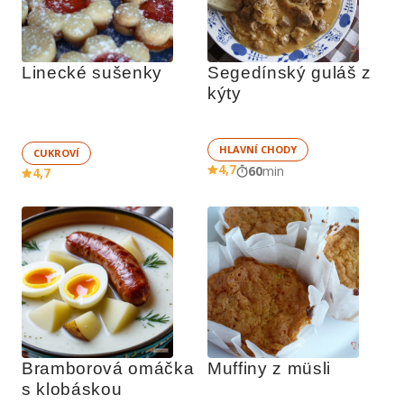
Linecké sušenky
Segedínský guláš z 
kýty
HLAVNÍ CHODY
CUKROVÍ
4,7
60
min
4,7
Bramborová omáčka 
Muffiny z müsli
s klobáskou