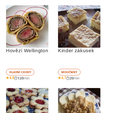
Hovězí Wellington
Kinder zákusek
HLAVNÍ CHODY
MOUČNÍKY
4,8
4,7
120
min
20
min