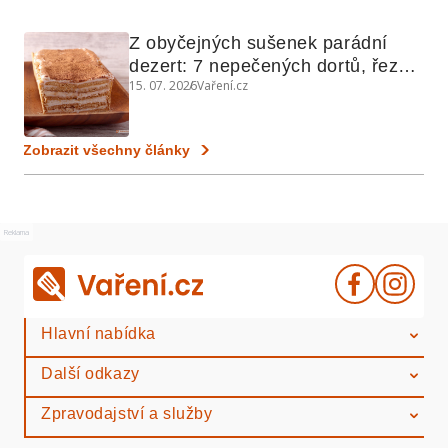
Z obyčejných sušenek parádní 
dezert: 7 nepečených dortů, řezů 
15. 07. 2026
Vaření.cz
a koláčů
Zobrazit všechny články
Reklama
Hlavní nabídka
Další odkazy
Zpravodajství a služby