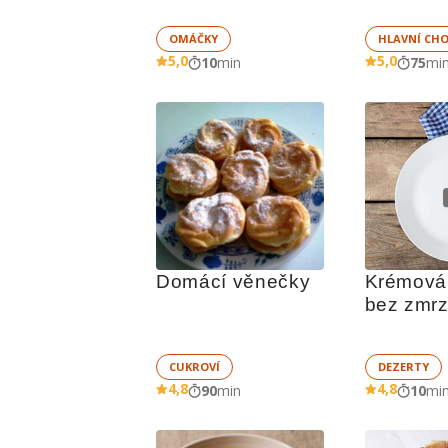
OMÁČKY
HLAVNÍ CH
5,0
5,0
10
min
75
mi
Domácí věnečky
Krémová 
bez zmrz
CUKROVÍ
DEZERTY
4,8
4,8
90
min
10
mi