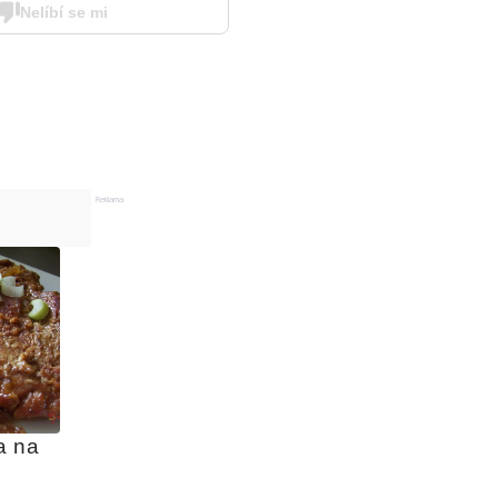
Nelíbí se mi
Reklama
 na 