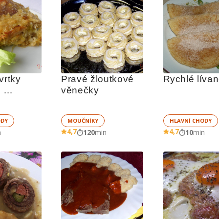
vrtky 
Pravé žloutkové 
Rychlé líva
 
věnečky
vo-zelnou 
ODY
MOUČNÍKY
HLAVNÍ CHODY
4,7
4,7
n
120
min
10
min