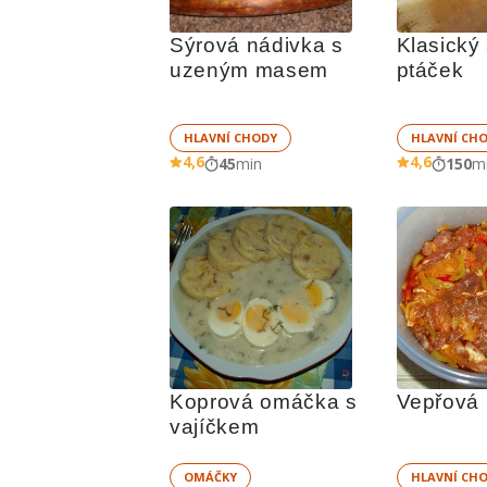
Sýrová nádivka s 
Klasický
uzeným masem
ptáček
HLAVNÍ CHODY
HLAVNÍ CH
4,6
4,6
45
min
150
m
Koprová omáčka s 
Vepřová 
vajíčkem
OMÁČKY
HLAVNÍ CH