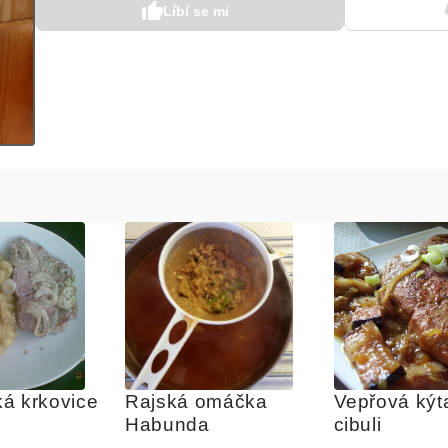
Líbí se mi
á krkovice
Rajská omáčka 
Vepřová kýta
Habunda
cibuli