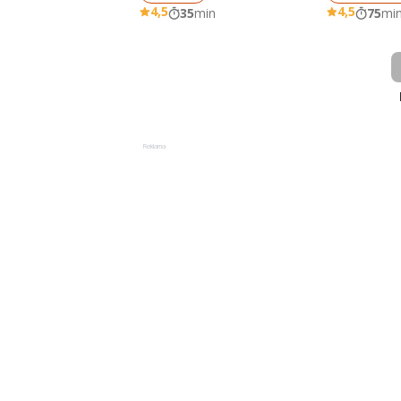
4,5
4,5
35
min
75
mi
Reklama