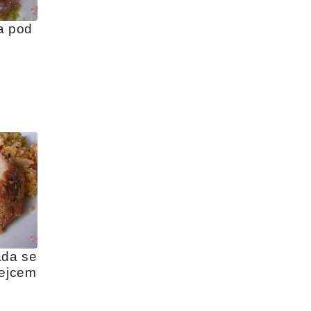
 pod 
da se 
vejcem