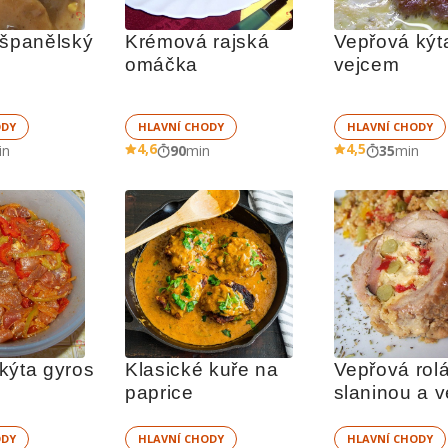
 španělský 
Krémová rajská 
Vepřová kýta
omáčka
vejcem
ODY
HLAVNÍ CHODY
HLAVNÍ CHODY
4,6
4,5
in
90
min
35
min
kýta gyros
Klasické kuře na 
Vepřová rolá
paprice
slaninou a 
ODY
HLAVNÍ CHODY
HLAVNÍ CHODY