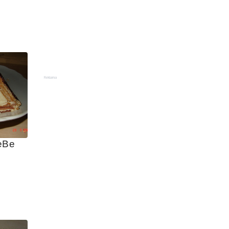
Reklama
eBe 