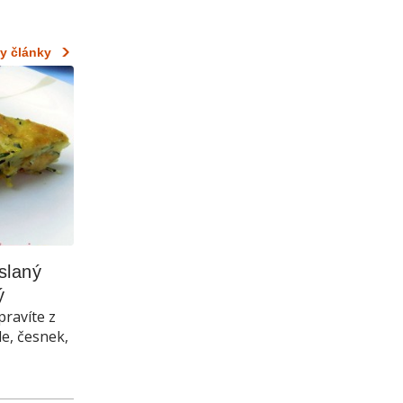
y články
laný 
ý
pravíte z
le, česnek,