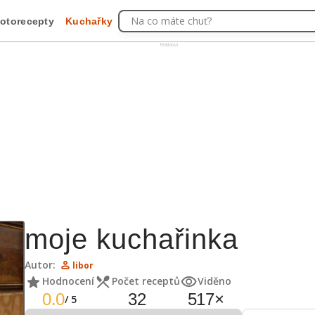
Na co máte chuť?
otorecepty
Kuchařky
Reklama
moje kuchařinka
Autor:
libor
Hodnocení
Počet receptů
Viděno
0.0
32
517
×
/
5