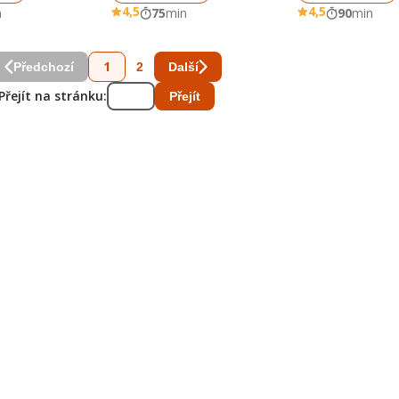
4,5
4,5
n
75
min
90
min
1
2
Předchozí
Další
Přejít na stránku:
Přejít