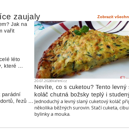
íce zaujaly
Zobrazit všechn
em? Jak na 
 vařit
elé léto 
, které 
udle nebo 
20.07.2026
Vaření.cz
Nevíte, co s cuketou? Tento levný s
koláč chutná božsky teplý i studen
 parádní 
ortů, řezů a 
Jednoduchý a levný slaný cuketový koláč při
několika běžných surovin. Stačí cuketa, cibu
bylinky a mouka.