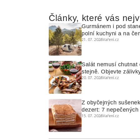
Články, které vás nejv
Gurmánem i pod stan
polní kuchyni a na čem
21. 07. 2026
Vaření.cz
Salát nemusí chutnat c
stejně. Objevte zálivky
20. 07. 2026
Vaření.cz
využijete i na maso, n
grilovanou zeleninu
Z obyčejných sušenek
dezert: 7 nepečených d
15. 07. 2026
Vaření.cz
koláčů