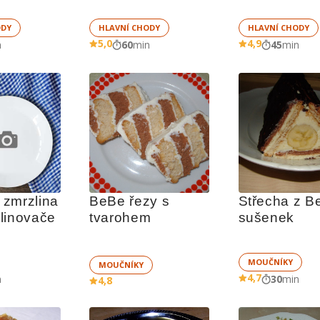
ODY
HLAVNÍ CHODY
HLAVNÍ CHODY
5,0
4,9
n
60
min
45
min
zmrzlina 
BeBe řezy s 
Střecha z B
linovače
tvarohem
sušenek
MOUČNÍKY
MOUČNÍKY
4,7
n
30
min
4,8