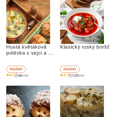
Hustá květáková 
Klasický ruský boršč
polévka s vejci a 
brambory
POLÉVKY
POLÉVKY
4,7
4,7
45
min
120
min