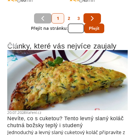
60
min
45
min
1
2
3
Přejít na stránku:
Přejít
Články, které vás nejvíce zaujaly
Reklama
20.07.2026
Vaření.cz
Nevíte, co s cuketou? Tento levný slaný koláč 
chutná božsky teplý i studený
Jednoduchý a levný slaný cuketový koláč připravíte z