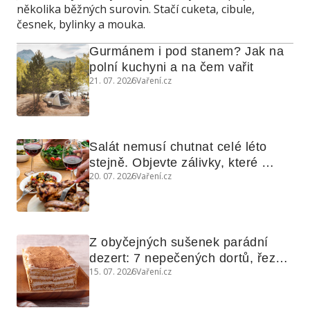
několika běžných surovin. Stačí cuketa, cibule,
česnek, bylinky a mouka.
Gurmánem i pod stanem? Jak na 
polní kuchyni a na čem vařit
21. 07. 2026
Vaření.cz
Salát nemusí chutnat celé léto 
stejně. Objevte zálivky, které 
20. 07. 2026
Vaření.cz
využijete i na maso, nudle nebo 
grilovanou zeleninu
Z obyčejných sušenek parádní 
dezert: 7 nepečených dortů, řezů 
15. 07. 2026
Vaření.cz
a koláčů