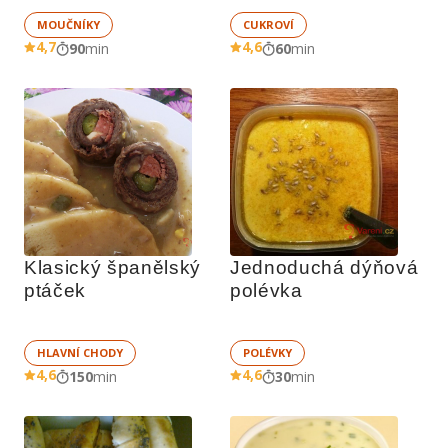
MOUČNÍKY
CUKROVÍ
4,7
4,6
90
min
60
min
Klasický španělský 
Jednoduchá dýňová 
ptáček
polévka
HLAVNÍ CHODY
POLÉVKY
4,6
4,6
150
min
30
min