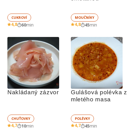
CUKROVÍ
MOUČNÍKY
4,8
4,8
60
min
45
min
Nakládaný zázvor
Gulášová polévka z 
mletého masa
CHUŤOVKY
POLÉVKY
4,7
4,7
10
min
45
min