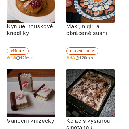
Kynuté houskové 
Maki, nigiri a 
knedlíky
obrácené sushi
PŘÍLOHY
HLAVNÍ CHODY
4,8
4,8
120
min
120
min
Vánoční knížečky
Koláč s kysanou 
smetanou