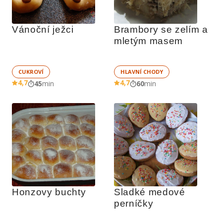
Vánoční ježci
Brambory se zelím a 
mletým masem
CUKROVÍ
HLAVNÍ CHODY
4,7
4,7
45
min
60
min
Honzovy buchty
Sladké medové 
perníčky