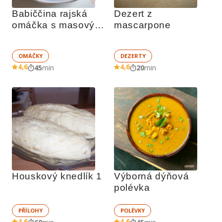
Babiččina rajská 
Dezert z 
omáčka s masovými 
mascarpone
koulemi
OMÁČKY
DEZERTY
4,6
4,6
45
min
20
min
Houskový knedlík 1
Výborná dýňová 
polévka
PŘÍLOHY
POLÉVKY
4,6
4,6