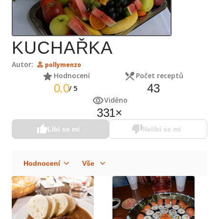
KUCHAŘKA
Autor:
pollymenzo
Hodnocení
Počet receptů
0.0
43
/
5
Viděno
331
×
Líbí se mi
Nelíbí se mi