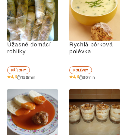
Úžasné domácí 
Rychlá pórková 
rohlíky
polévka
PŘÍLOHY
POLÉVKY
4,6
4,6
150
min
30
min