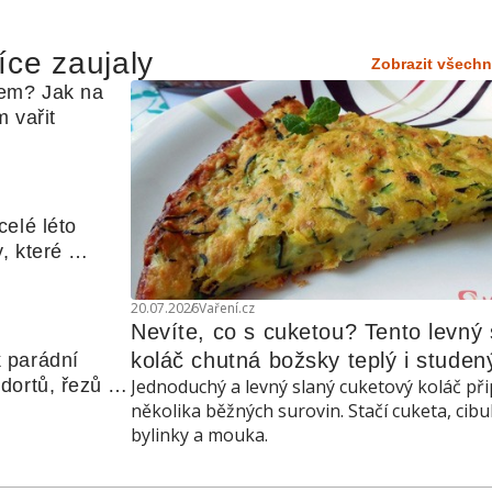
íce zaujaly
Zobrazit všechn
em? Jak na 
 vařit
elé léto 
, které 
udle nebo 
20.07.2026
Vaření.cz
Nevíte, co s cuketou? Tento levný s
koláč chutná božsky teplý i studen
 parádní 
ortů, řezů a 
Jednoduchý a levný slaný cuketový koláč při
několika běžných surovin. Stačí cuketa, cibu
bylinky a mouka.