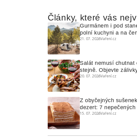
Články, které vás nejv
Gurmánem i pod stan
polní kuchyni a na čem
21. 07. 2026
Vaření.cz
Salát nemusí chutnat c
stejně. Objevte zálivky
20. 07. 2026
Vaření.cz
využijete i na maso, n
grilovanou zeleninu
Z obyčejných sušenek
dezert: 7 nepečených d
15. 07. 2026
Vaření.cz
koláčů