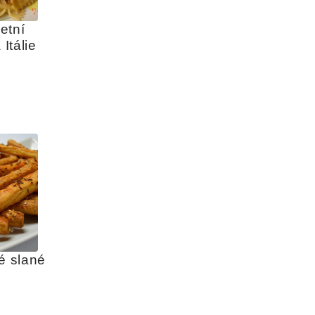
tní 
 Itálie
é slané 