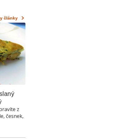
y články
laný 
ý
pravíte z
le, česnek,