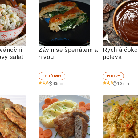
vánoční 
Závin se špenátem a 
Rychlá čoko
vý salát
nivou
poleva
CHUŤOVKY
POLEVY
4,8
4,8
n
45
min
10
min