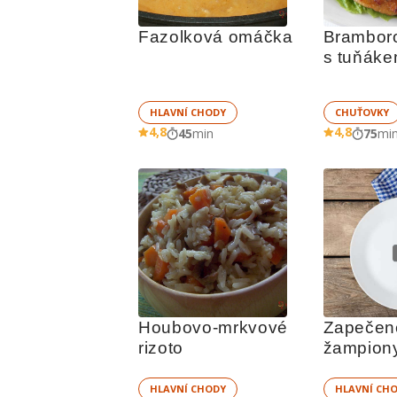
Fazolková omáčka
Bramboro
s tuňák
HLAVNÍ CHODY
CHUŤOVKY
4,8
4,8
45
min
75
mi
Houbovo-mrkvové 
Zapečené 
rizoto
žampion
HLAVNÍ CHODY
HLAVNÍ CH