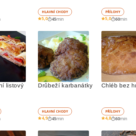
HLAVNÍ CHODY
PŘÍLOHY
5,0
5,0
n
45
min
60
min
í listový 
Drůbeží karbanátky
Chléb bez h
HLAVNÍ CHODY
PŘÍLOHY
4,9
4,8
n
45
min
60
min