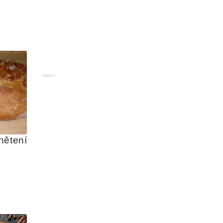
Reklama
nětení