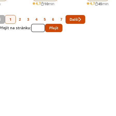
4,7
4,7
n
10
min
45
min
1
2
3
4
5
6
7
í
Další
Přejít na stránku:
Přejít