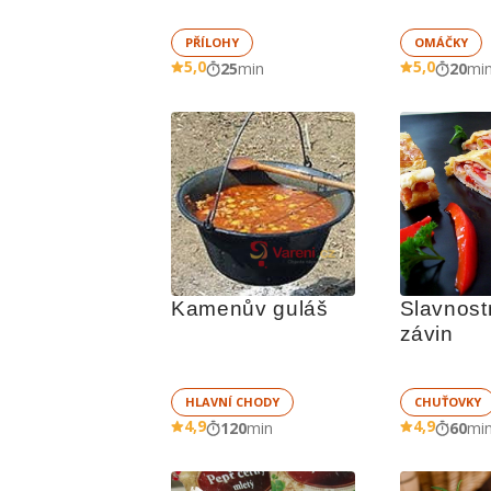
PŘÍLOHY
OMÁČKY
5,0
5,0
25
min
20
mi
Kamenův guláš
Slavnostn
závin
HLAVNÍ CHODY
CHUŤOVKY
4,9
4,9
120
min
60
mi