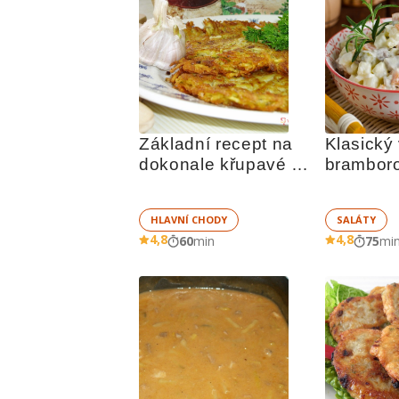
Základní recept na 
Klasický 
dokonale křupavé 
bramboro
bramboráky
HLAVNÍ CHODY
SALÁTY
4,8
4,8
60
min
75
mi