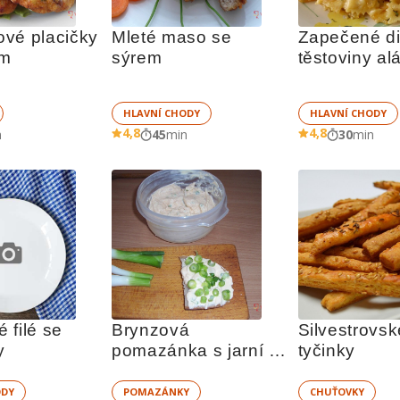
vé placičky 
Mleté maso se 
Zapečené die
em
sýrem
těstoviny alá
HLAVNÍ CHODY
HLAVNÍ CHODY
4,8
4,8
n
45
min
30
min
filé se 
Brynzová 
Silvestrovsk
y
pomazánka s jarní 
tyčinky
cibulkou
ODY
POMAZÁNKY
CHUŤOVKY