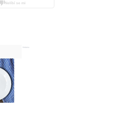
Nelíbí se mi
Reklama