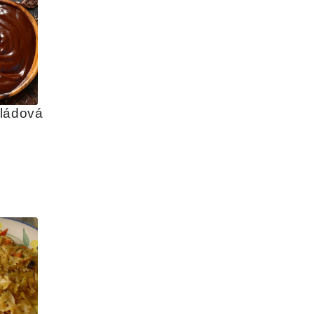
ládová 