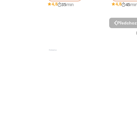
4,8
4,8
35
min
45
mi
Předchoz
Reklama