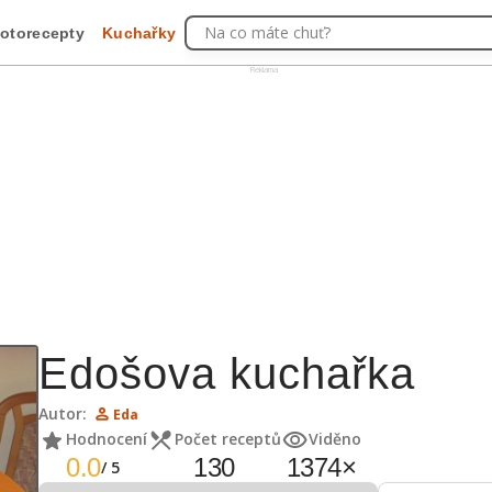
Na co máte chuť?
otorecepty
Kuchařky
Reklama
Edošova kuchařka
Autor:
Eda
Hodnocení
Počet receptů
Viděno
0.0
130
1374
×
/
5