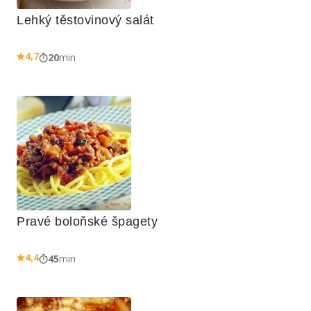
Lehký těstovinový salát
4,7
20
min
Pravé boloňské špagety
4,4
45
min