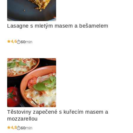
Lasagne s mletým masem a bešamelem
4,6
60
min
Těstoviny zapečené s kuřecím masem a 
mozzarellou
4,8
60
min