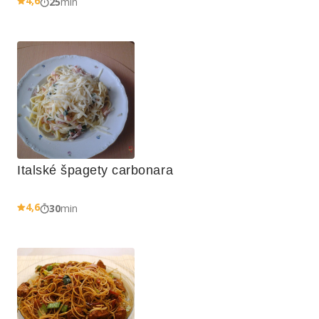
4,6
25
min
Italské špagety carbonara 
4,6
30
min