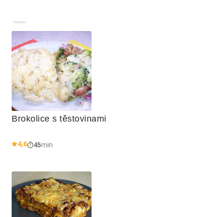
Reklama
Brokolice s těstovinami
4,6
45
min