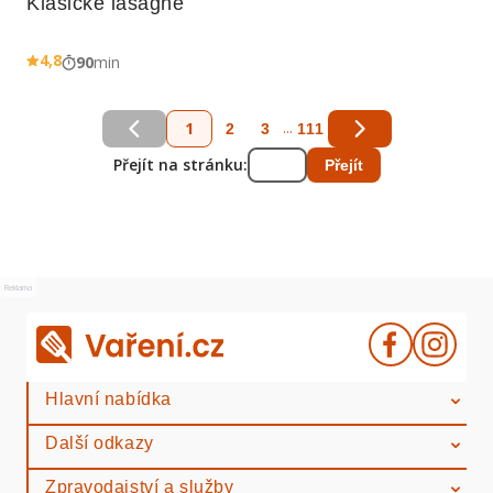
Klasické lasagne
4,8
90
min
1
...
2
3
111
Přejít na stránku:
Přejít
Reklama
Hlavní nabídka
Další odkazy
Zpravodajství a služby