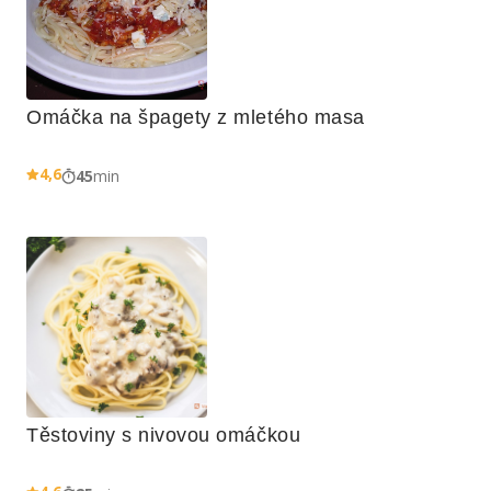
Omáčka na špagety z mletého masa
4,6
45
min
Těstoviny s nivovou omáčkou