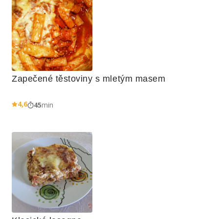
Zapečené těstoviny s mletým masem
4,6
45
min