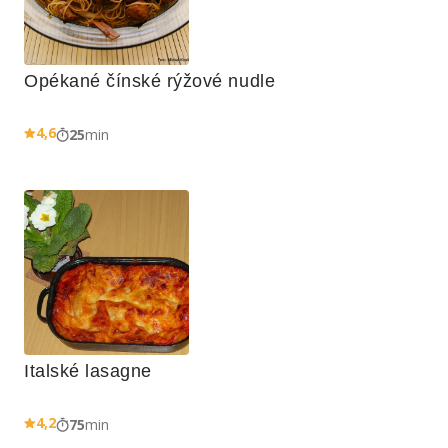
Opékané čínské rýžové nudle
4,6
25
min
Italské lasagne
4,2
75
min