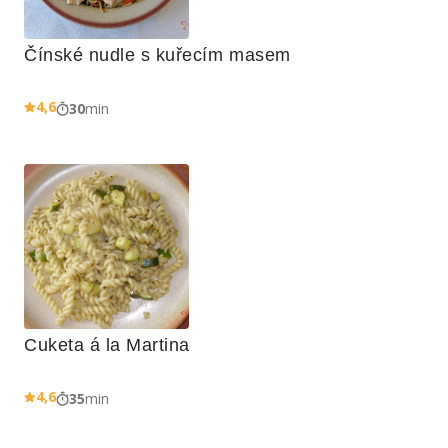
Čínské nudle s kuřecím masem
4,6
30
min
Cuketa á la Martina
4,6
35
min