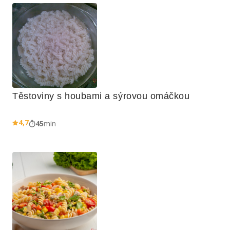
Těstoviny s houbami a sýrovou omáčkou
4,7
45
min