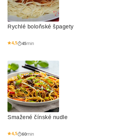
Rychlé boloňské špagety
4,5
45
min
Smažené čínské nudle
4,5
60
min